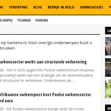
WS
VERDIEPING
BLOG
BEDRIJF IN BEELD
KENNISSESSIES
P
SCHAPPIJ
TECHNIEK
VOEDING
L
n' op Varkens.nl. Voor overige onderwerpen kunt u
bruiken.
varkenssector werkt aan structurele verbetering
26
- Het in 2025 opgerichte Poolse varkensforum (Krajowa
przowiny) werkt aan een strategie om de varkenshouderij
nd structureel te verbeteren. Onderwerpen als...
 Afrikaanse varkenspest kost Poolse varkenssector
ard euro
M
25
- De Poolse varkenssector kampt sinds 2014 met