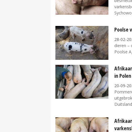
besmetti
varkensbe
Sychowo i
Poolse 
28-02-20
dieren – 
Poolse Ag
Afrikaa
in Polen
20-09-20
Pommeren
uitgebrok
Duitsland.
Afrikaa
varkens