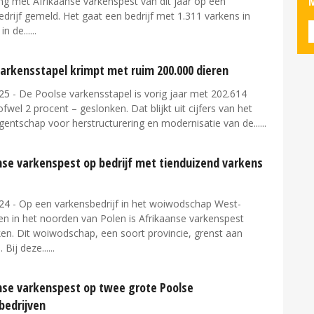
M
ng met Afrikaanse varkenspest van dit jaar op een
drijf gemeld. Het gaat een bedrijf met 1.311 varkens in
n de...
varkensstapel krimpt met ruim 200.000 dieren
25
- De Poolse varkensstapel is vorig jaar met 202.614
ofwel 2 procent – geslonken. Dat blijkt uit cijfers van het
entschap voor herstructurering en modernisatie van de...
nse varkenspest op bedrijf met tienduizend varkens
24
- Op een varkensbedrijf in het woiwodschap West-
 in het noorden van Polen is Afrikaanse varkenspest
en. Dit woiwodschap, een soort provincie, grenst aan
 Bij deze...
nse varkenspest op twee grote Poolse
bedrijven