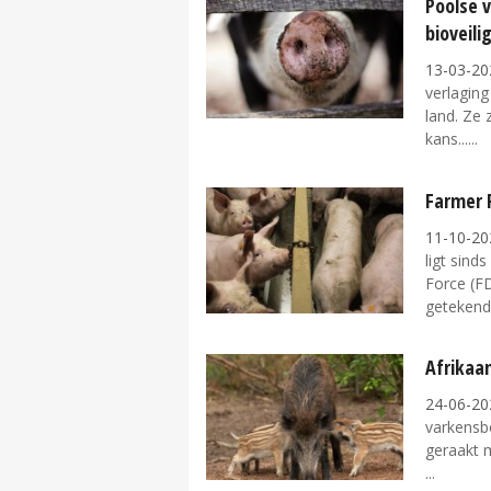
Poolse 
bioveili
13-03-20
verlaging
land. Ze 
kans...
Farmer 
11-10-20
ligt sin
Force (FD
getekend.
Afrikaan
24-06-20
varkensbe
geraakt m