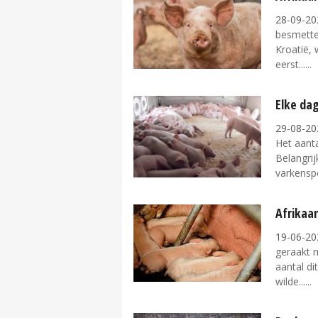
28-09-20
besmette
Kroatië,
eerst...
Elke da
29-08-20
Het aanta
Belangrij
varkenspe
Afrikaan
19-06-20
geraakt 
aantal di
wilde...