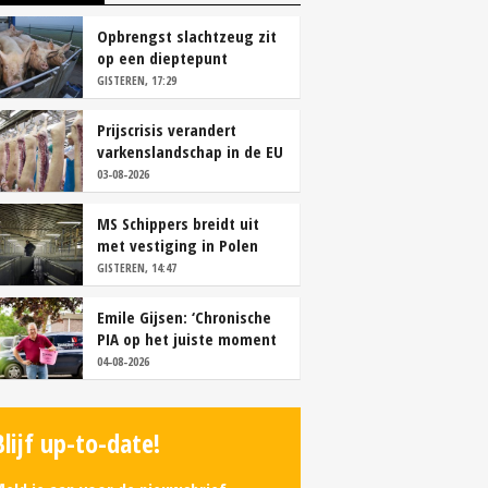
Opbrengst slachtzeug zit
op een dieptepunt
GISTEREN, 17:29
Prijscrisis verandert
varkenslandschap in de EU
rap
03-08-2026
MS Schippers breidt uit
met vestiging in Polen
GISTEREN, 14:47
Emile Gijsen: ‘Chronische
PIA op het juiste moment
tackelen’
04-08-2026
Blijf up-to-date!