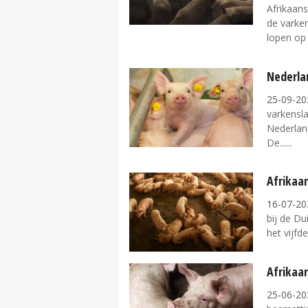
Afrikaan
de varke
lopen op t
Nederla
25-09-20
varkensla
Nederlan
De...
Afrikaan
16-07-20
bij de Du
het vijfde
Afrikaan
25-06-20