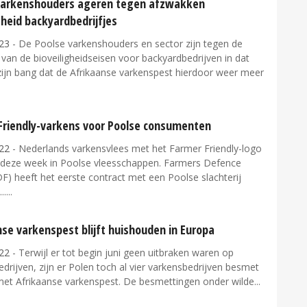
varkenshouders ageren tegen afzwakken
gheid backyardbedrijfjes
23
- De Poolse varkenshouders en sector zijn tegen de
 van de bioveiligheidseisen voor backyardbedrijven in dat
zijn bang dat de Afrikaanse varkenspest hierdoor weer meer
Friendly-varkens voor Poolse consumenten
22
- Nederlands varkensvlees met het Farmer Friendly-logo
ds deze week in Poolse vleesschappen. Farmers Defence
F) heeft het eerste contract met een Poolse slachterij
..
se varkenspest blijft huishouden in Europa
22
- Terwijl er tot begin juni geen uitbraken waren op
drijven, zijn er Polen toch al vier varkensbedrijven besmet
et Afrikaanse varkenspest. De besmettingen onder wilde...