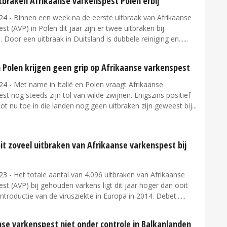
tbraken Afrikaanse varkenspest Polen erbij
24
- Binnen een week na de eerste uitbraak van Afrikaanse
st (AVP) in Polen dit jaar zijn er twee uitbraken bij
Door een uitbraak in Duitsland is dubbele reiniging en...
n Polen krijgen geen grip op Afrikaanse varkenspest
24
- Met name in Italië en Polen vraagt Afrikaanse
st nog steeds zijn tol van wilde zwijnen. Enigszins positief
 tot nu toe in die landen nog geen uitbraken zijn geweest bij...
it zoveel uitbraken van Afrikaanse varkenspest bij
23
- Het totale aantal van 4.096 uitbraken van Afrikaanse
st (AVP) bij gehouden varkens ligt dit jaar hoger dan ooit
introductie van de virusziekte in Europa in 2014. Debet...
nse varkenspest niet onder controle in Balkanlanden