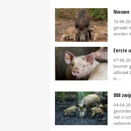
Nieuwe 
10-06-20
geraakt m
worden ni
Eerste u
07-06-20
besmet g
uitbraak 
in...
888 zwi
04-04-20
gevonden
Het is to
varkensbe