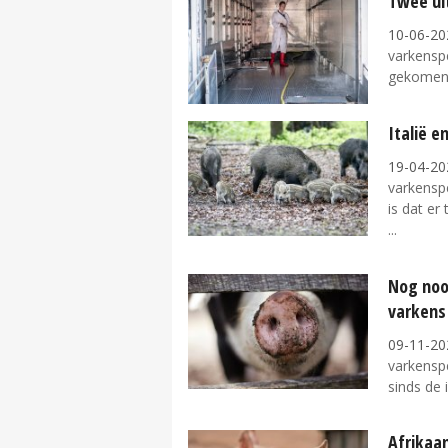
Twee ui
10-06-20
varkenspe
gekomen. 
Italië e
19-04-20
varkenspe
is dat er
Nog noo
varkens
09-11-20
varkenspe
sinds de 
Afrikaa