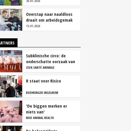
we stukken sterker'
20-01-2026
Overstap naar naaldloos
draait om arbeidsgemak
en diervriendelijkheid
13-01-2026
ARTNERS
Subklinische circo: de
onderschatte oorzaak van
productieverlies
CEVA SANTÉ ANIMALE
R staat voor Risico
BOEHRINGER INGELHEIM
'De biggen merken er
niets van'
MSD ANIMAL HEALTH