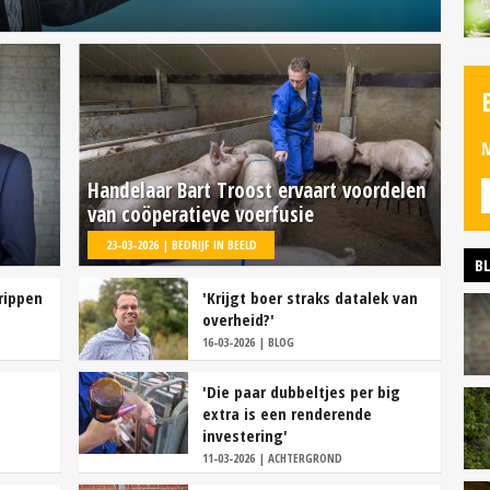
M
Handelaar Bart Troost ervaart voordelen
van coöperatieve voerfusie
23-03-2026 | BEDRIJF IN BEELD
B
rippen
'Krijgt boer straks datalek van
overheid?'
16-03-2026 | BLOG
'Die paar dubbeltjes per big
extra is een renderende
investering'
11-03-2026 | ACHTERGROND