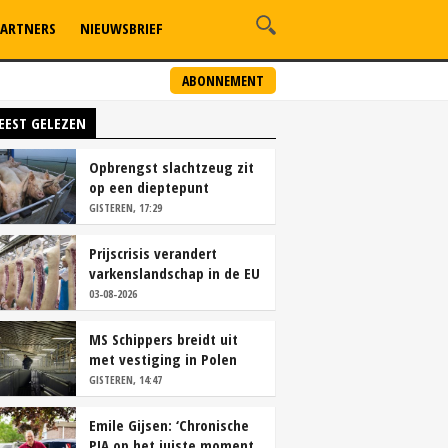
ARTNERS
NIEUWSBRIEF
ABONNEMENT
EEST GELEZEN
Opbrengst slachtzeug zit
op een dieptepunt
GISTEREN, 17:29
Prijscrisis verandert
varkenslandschap in de EU
rap
03-08-2026
MS Schippers breidt uit
met vestiging in Polen
GISTEREN, 14:47
Emile Gijsen: ‘Chronische
PIA op het juiste moment