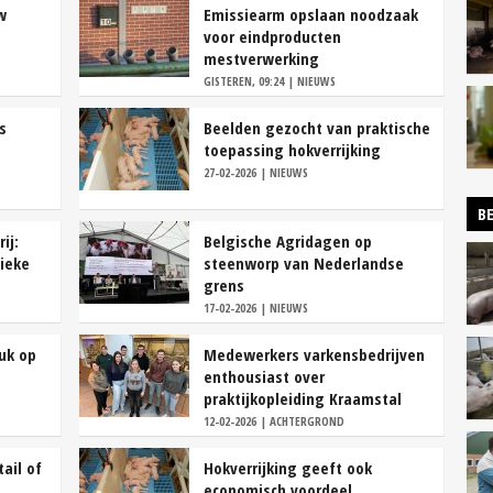
w
Emissiearm opslaan noodzaak
voor eindproducten
mestverwerking
GISTEREN, 09:24 | NIEUWS
s
Beelden gezocht van praktische
toepassing hokverrijking
27-02-2026 | NIEUWS
BE
ij:
Belgische Agridagen op
tieke
steenworp van Nederlandse
grens
17-02-2026 | NIEUWS
uk op
Medewerkers varkensbedrijven
enthousiast over
praktijkopleiding Kraamstal
12-02-2026 | ACHTERGROND
tail of
Hokverrijking geeft ook
economisch voordeel