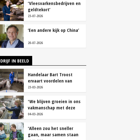
‘Vleesvarkensbedrijven en
geldtekort’
23-07-2026
‘Een andere kijk op China’
20-07-2026
DRIJF IN BEELD
Handelaar Bart Troost
ervaart voordelen van
coöperatieve voerfusie
23-03-2026
'We blijven groeien in ons
vakmanschap met deze
teamaanpak'
04-03-2026
'Alleen zou het sneller
gaan, maar samen staan