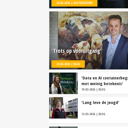
24-03-2026 | ACHTERGROND
'Trots op vooruitgang'
23-03-2026 | BLOG
'Data en AI containerbeg
met weinig betekenis'
19-03-2026 | BLOG
'Lang leve de jeugd'
12-03-2026 | BLOG