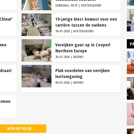
VANDAAG, 09:35 | ACHTERGROND
China!'
19-jarige kiest bewust voor een
carrière tussen de varkens
30-01-2026 | ACHTERGROND
P
twee
Vereijken gaat op in Cooperl
Northern Europe
20-01-2026 | NIEUWS
draait
Pluk voordelen van verrijken
leefomgeving
09-01-2026 | NIEUWS
ormen
MEER ARTIKELEN