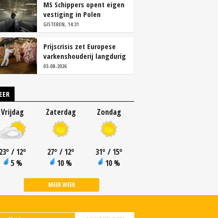
MS Schippers opent eigen
vestiging in Polen
GISTEREN, 14:31
Prijscrisis zet Europese
varkenshouderij langdurig
onder druk
03-08-2026
EER
Vrijdag
Zaterdag
Zondag
23
°
/ 12
°
27
°
/ 12
°
31
°
/ 15
°
5 %
10 %
10 %
MEER WEER