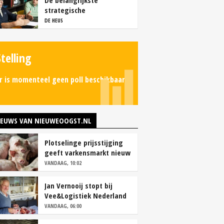
De belangrijkste
strategische
overwegingen van
DE HEUS
vleesvarkenshouders
Stelling
r is momenteel geen poll beschikbaar.
IEUWS VAN NIEUWEOOGST.NL
Plotselinge prijsstijging
geeft varkensmarkt nieuw
perspectief
VANDAAG, 10:02
Jan Vernooij stopt bij
Vee&Logistiek Nederland
VANDAAG, 06:00