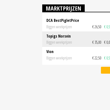
MARKTPRIJZEN
DCA BestPigletPrice
Biggen weekprijzen
€ 26,50
€ 0,
Topigs Norsvin
Biggen weekprijzen
€ 35,00
€ 0,
Vion
Biggen weekprijzen
€ 22,50
€ 0,