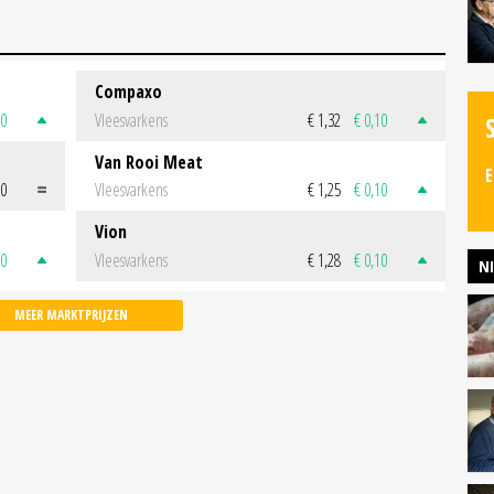
Compaxo
50
Vleesvarkens
€ 1,32
€ 0,10
Van Rooi Meat
E
00
Vleesvarkens
€ 1,25
€ 0,10
Vion
50
Vleesvarkens
€ 1,28
€ 0,10
N
MEER MARKTPRIJZEN