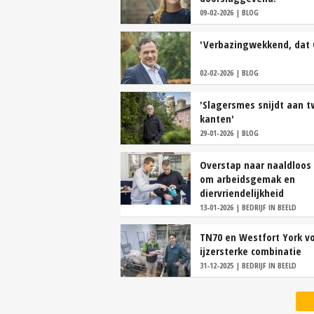
09-02-2026 | BLOG
'Verbazingwekkend, dat 
02-02-2026 | BLOG
'Slagersmes snijdt aan 
kanten'
29-01-2026 | BLOG
Overstap naar naaldloos 
om arbeidsgemak en
diervriendelijkheid
13-01-2026 | BEDRIJF IN BEELD
TN70 en Westfort York v
ijzersterke combinatie
31-12-2025 | BEDRIJF IN BEELD