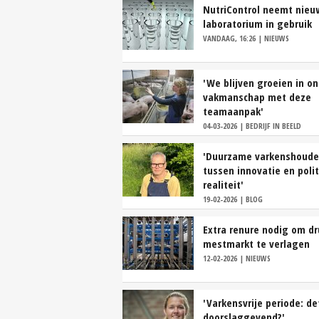
NutriControl neemt nieu
laboratorium in gebruik
VANDAAG, 16:26 | NIEUWS
'We blijven groeien in on
vakmanschap met deze
teamaanpak'
04-03-2026 | BEDRIJF IN BEELD
'Duurzame varkenshouder
tussen innovatie en poli
realiteit'
19-02-2026 | BLOG
Extra renure nodig om dr
mestmarkt te verlagen
12-02-2026 | NIEUWS
'Varkensvrije periode: de
doorslaggevend?'