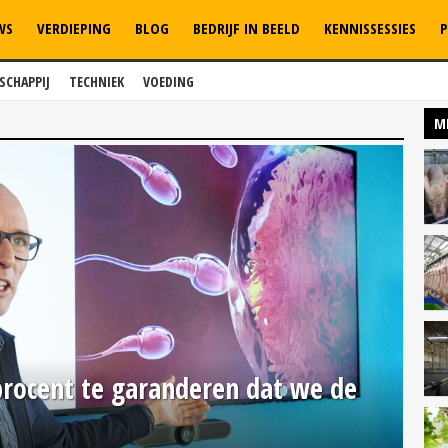
WS
VERDIEPING
BLOG
BEDRIJF IN BEELD
KENNISSESSIES
P
SCHAPPIJ
TECHNIEK
VOEDING
M
 procent te garanderen dat we de