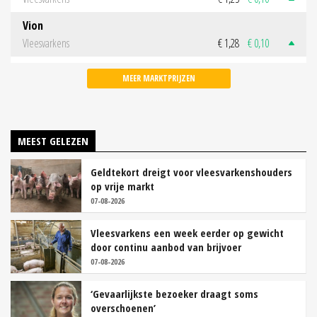
Vion
Vleesvarkens
€ 1,28
€ 0,10
MEER MARKTPRIJZEN
MEEST GELEZEN
Geldtekort dreigt voor vleesvarkenshouders
op vrije markt
07-08-2026
Vleesvarkens een week eerder op gewicht
door continu aanbod van brijvoer
07-08-2026
‘Gevaarlijkste bezoeker draagt soms
overschoenen’