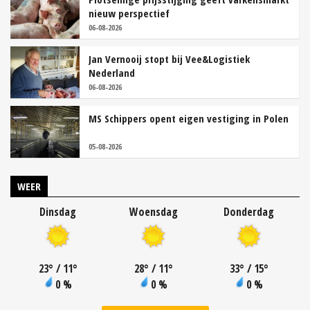
nieuw perspectief
06-08-2026
Jan Vernooij stopt bij Vee&Logistiek
Nederland
06-08-2026
MS Schippers opent eigen vestiging in Polen
05-08-2026
WEER
Dinsdag
Woensdag
Donderdag
23
°
/ 11
°
28
°
/ 11
°
33
°
/ 15
°
0 %
0 %
0 %