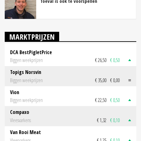
Toeval is ook te voorspellen
MARKTPRIJZEN
DCA BestPigletPrice
Biggen weekprijzen
€ 26,50
€ 0,50
Topigs Norsvin
Biggen weekprijzen
€ 35,00
€ 0,00
Vion
Biggen weekprijzen
€ 22,50
€ 0,50
Compaxo
Vleesvarkens
€ 1,32
€ 0,10
Van Rooi Meat
Vleesvarkens
€ 1,25
€ 0,10