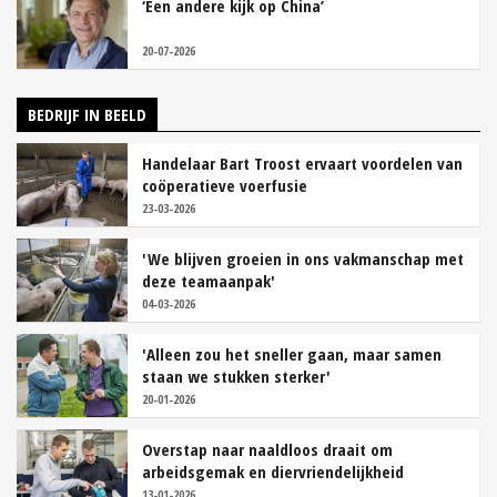
‘Een andere kijk op China’
20-07-2026
BEDRIJF IN BEELD
Handelaar Bart Troost ervaart voordelen van
coöperatieve voerfusie
23-03-2026
'We blijven groeien in ons vakmanschap met
deze teamaanpak'
04-03-2026
'Alleen zou het sneller gaan, maar samen
staan we stukken sterker'
20-01-2026
Overstap naar naaldloos draait om
arbeidsgemak en diervriendelijkheid
13-01-2026