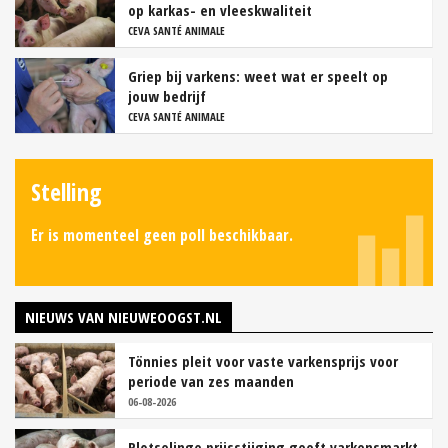
op karkas- en vleeskwaliteit
CEVA SANTÉ ANIMALE
Griep bij varkens: weet wat er speelt op
jouw bedrijf
CEVA SANTÉ ANIMALE
Stelling
Er is momenteel geen poll beschikbaar.
NIEUWS VAN NIEUWEOOGST.NL
Tönnies pleit voor vaste varkensprijs voor
periode van zes maanden
06-08-2026
Plotselinge prijsstijging geeft varkensmarkt