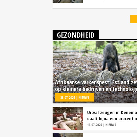
GEZONDHEID
Afrikaanse varkenspest: Estland ze
op kleinere bedrijven en technolog
28-07-2026 | NIEUWS
Uitval zeugen in Denema
daalt bijna een procent i
16-07-2026 | NIEUWS