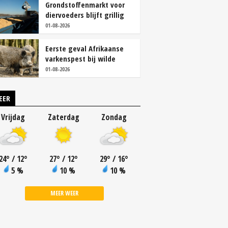
Grondstoffenmarkt voor
diervoeders blijft grillig
01-08-2026
Eerste geval Afrikaanse
varkenspest bij wilde
zwijnen in Finland
01-08-2026
EER
Vrijdag
Zaterdag
Zondag
24
°
/ 12
°
27
°
/ 12
°
29
°
/ 16
°
5 %
10 %
10 %
MEER WEER