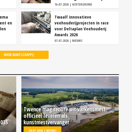
16-07-2026 | ACHTERGROND
lema
Twaalf innovatieve
tent en
veehouderijprojecten in race
llen
voor Deltaplan Veehouderij
Awards 2026
07-07-2026 | NIEUWS
MEER MAATSCHAPPIJ
Twence mag renure uit varkensmest
officieel leveren als
2035
kunstmestvervanger
24-07-2026 | NIEUWS