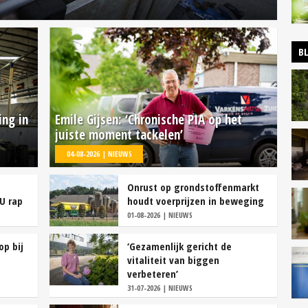
B
ing in
Emile Gijsen: ‘Chronische PIA op het
juiste moment tackelen’
04-08-2026 | NIEUWS
Onrust op grondstoffenmarkt
U rap
houdt voerprijzen in beweging
01-08-2026 | NIEUWS
op bij
‘Gezamenlijk gericht de
vitaliteit van biggen
verbeteren’
31-07-2026 | NIEUWS