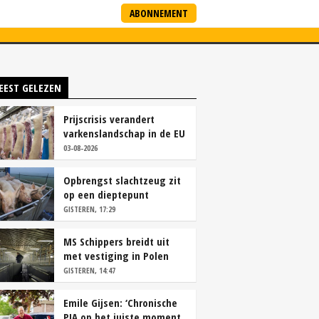
ABONNEMENT
ARTNERS
NIEUWSBRIEF
EEST GELEZEN
Prijscrisis verandert
varkenslandschap in de EU
rap
03-08-2026
Opbrengst slachtzeug zit
op een dieptepunt
GISTEREN, 17:29
MS Schippers breidt uit
met vestiging in Polen
GISTEREN, 14:47
Emile Gijsen: ‘Chronische
PIA op het juiste moment