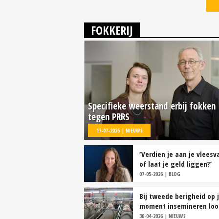
FOKKERIJ
Specifieke weerstand erbij fokken
tegen PRRS
17-07-2026 | NIEUWS
‘Verdien je aan je vleesv
of laat je geld liggen?’
07-05-2026 | BLOG
Bij tweede berigheid op 
moment insemineren loo
30-04-2026 | NIEUWS