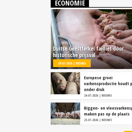
ECONOMIE
Duitse Geestferkel failliet door
historische prijsval
29-07-2026 | NIEUWS
Europese groei
varkensproductie houdt p
onder druk
24-07-2026 | NIEUWS
Biggen- en vleesvarkens
maken pas op de plaats
23-07-2026 | NIEUWS