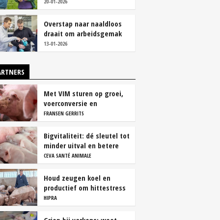
we stukken sterker'
20-01-2026
Overstap naar naaldloos
draait om arbeidsgemak
en diervriendelijkheid
13-01-2026
ARTNERS
Met VIM sturen op groei,
voerconversie en
rendement
FRANSEN GERRITS
Bigvitaliteit: dé sleutel tot
minder uitval en betere
groei
CEVA SANTÉ ANIMALE
Houd zeugen koel en
productief om hittestress
te voorkomen
HIPRA