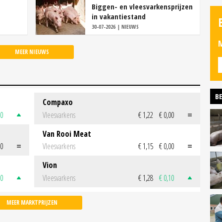
Biggen- en vleesvarkensprijzen
in vakantiestand
30-07-2026 | NIEUWS
M
MEER NIEUWS
BE
Compaxo
50
Vleesvarkens
€ 1,22
€ 0,00
Van Rooi Meat
00
Vleesvarkens
€ 1,15
€ 0,00
Vion
50
Vleesvarkens
€ 1,28
€ 0,10
MEER MARKTPRIJZEN