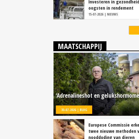
Investeren in gezondheid
oogsten in rendement
15-07-2026 | NIEUWS
MAATSCHAPPIJ
‘Adrenalineshot en gelukshormome
30-07-2026 | BLOG
Europese Commissie erk
twee nieuwe methoden 
nooddoding van dieren