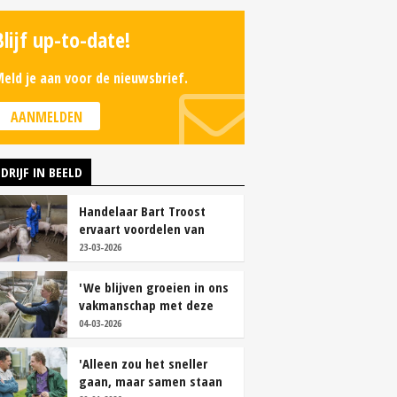
Blijf up-to-date!
eld je aan voor de nieuwsbrief.
AANMELDEN
DRIJF IN BEELD
Handelaar Bart Troost
ervaart voordelen van
coöperatieve voerfusie
23-03-2026
'We blijven groeien in ons
vakmanschap met deze
teamaanpak'
04-03-2026
'Alleen zou het sneller
gaan, maar samen staan