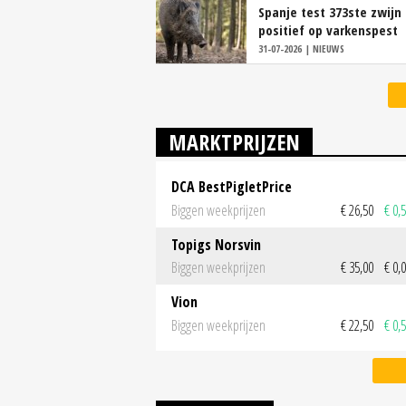
Spanje test 373ste zwijn
positief op varkenspest
31-07-2026 | NIEUWS
MARKTPRIJZEN
DCA BestPigletPrice
Biggen weekprijzen
€ 26,50
€ 0,
Topigs Norsvin
Biggen weekprijzen
€ 35,00
€ 0,
Vion
Biggen weekprijzen
€ 22,50
€ 0,