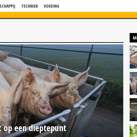
SCHAPPIJ
TECHNIEK
VOEDING
WS
VERDIEPING
BLOG
BEDRIJF IN BEELD
KENNISSESSIES
P
M
t op een dieptepunt