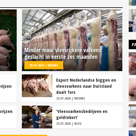
P
Minder maar vleesrijkere varkens
geslacht in eerste zes maanden
28-07-2026 | NIEUWS
Export Nederlandse biggen en
rijzen
vleesvarkens naar Duitsland
daalt fors
23-07-2026 | NIEUWS
prijzen
‘Vleesvarkensbedrijven en
geldtekort’
23-07-2026 | BLOG