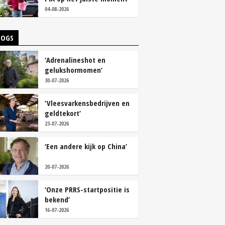
tackelen’
04-08-2026
LOGS
‘Adrenalineshot en
gelukshormomen’
30-07-2026
‘Vleesvarkensbedrijven en
geldtekort’
23-07-2026
‘Een andere kijk op China’
20-07-2026
‘Onze PRRS-startpositie is
bekend’
16-07-2026