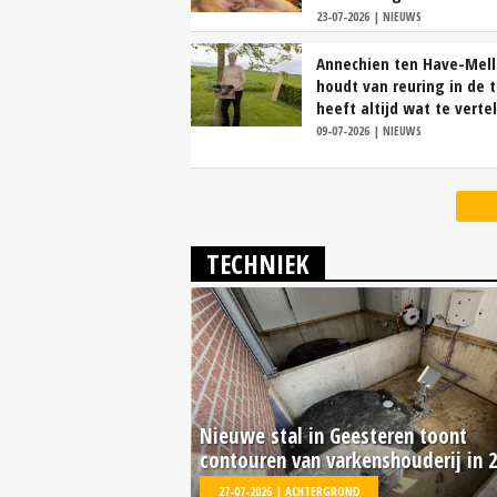
23-07-2026 | NIEUWS
Annechien ten Have-Mel
houdt van reuring in de 
heeft altijd wat te verte
09-07-2026 | NIEUWS
TECHNIEK
Nieuwe stal in Geesteren toont
contouren van varkenshouderij in 
27-07-2026 | ACHTERGROND