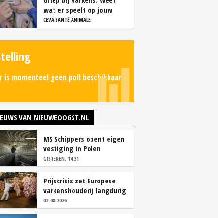
Griep bij varkens: weet
wat er speelt op jouw
bedrijf
CEVA SANTÉ ANIMALE
Stelling
r is momenteel geen poll beschikbaar.
IEUWS VAN NIEUWEOOGST.NL
MS Schippers opent eigen
vestiging in Polen
GISTEREN, 14:31
Prijscrisis zet Europese
varkenshouderij langdurig
onder druk
03-08-2026