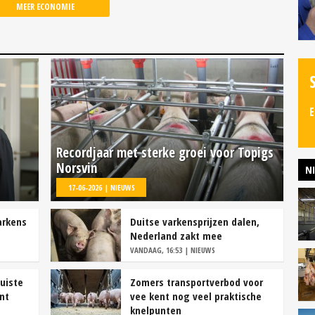
MEER ECONOMIE
E
Recordjaar met sterke groei voor Topigs
Norsvin
N
17-06-2026 | NIEUWS
arkens
Duitse varkensprijzen dalen,
Nederland zakt mee
VANDAAG, 16:53 | NIEUWS
juiste
Zomers transportverbod voor
nt
vee kent nog veel praktische
knelpunten