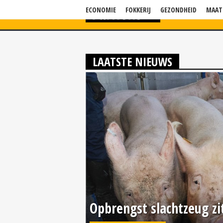
ECONOMIE
FOKKERIJ
GEZONDHEID
MAAT
HOME
NIEU
LAATSTE NIEUWS
Opbrengst slachtzeug zi