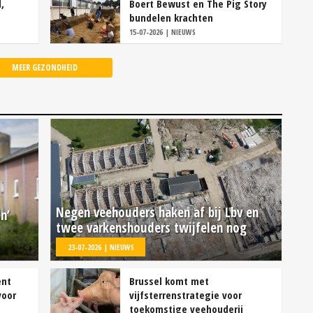
,
Boert Bewust en The Pig Story
bundelen krachten
15-07-2026 | NIEUWS
MEER GEZONDHEID
Negen veehouders haken af bij Lbv en
n’
twee varkenshouders twijfelen nog
23-07-2026 | NIEUWS
ent
Brussel komt met
voor
vijfsterrenstrategie voor
toekomstige veehouderij