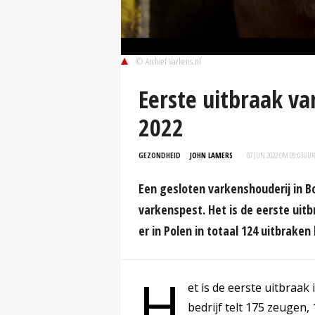
© Archief Varkens.nl
Eerste uitbraak va
2022
GEZONDHEID
JOHN LAMERS
07 JUN 2022 OM 09:03
UUR
Een gesloten varkenshouderij in 
varkenspest. Het is de eerste uitbr
er in Polen in totaal 124 uitbrake
H
et is de eerste uitbraak
bedrijf telt 175 zeugen