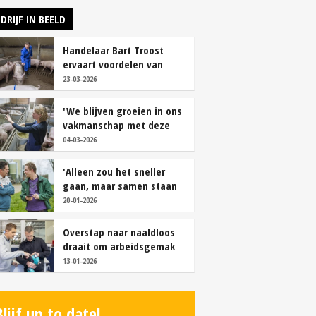
DRIJF IN BEELD
Handelaar Bart Troost
ervaart voordelen van
coöperatieve voerfusie
23-03-2026
'We blijven groeien in ons
vakmanschap met deze
teamaanpak'
04-03-2026
'Alleen zou het sneller
gaan, maar samen staan
we stukken sterker'
20-01-2026
Overstap naar naaldloos
draait om arbeidsgemak
en diervriendelijkheid
13-01-2026
Blijf up to date!