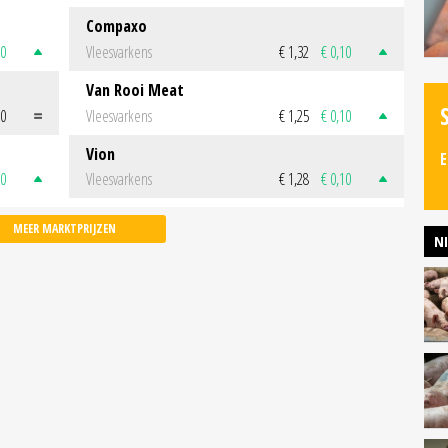
Compaxo
50
Vleesvarkens
€ 1,32
€ 0,10
Van Rooi Meat
00
Vleesvarkens
€ 1,25
€ 0,10
Vion
E
50
Vleesvarkens
€ 1,28
€ 0,10
MEER MARKTPRIJZEN
N