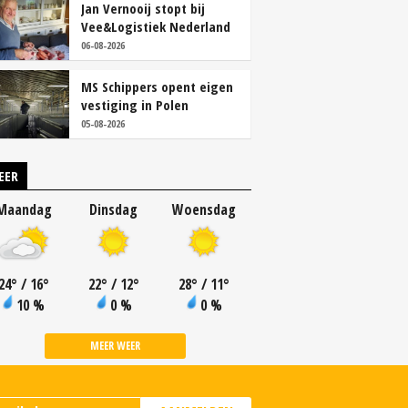
Jan Vernooij stopt bij
Vee&Logistiek Nederland
06-08-2026
MS Schippers opent eigen
vestiging in Polen
05-08-2026
EER
Maandag
Dinsdag
Woensdag
24
°
/ 16
°
22
°
/ 12
°
28
°
/ 11
°
10 %
0 %
0 %
MEER WEER