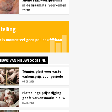
Snelle PRRS-verspreiding
in de kraamstal voorkomen
ZOETIS
Stelling
r is momenteel geen poll beschikbaar.
IEUWS VAN NIEUWEOOGST.NL
Tönnies pleit voor vaste
varkensprijs voor periode
van zes maanden
06-08-2026
Plotselinge prijsstijging
geeft varkensmarkt nieuw
perspectief
06-08-2026