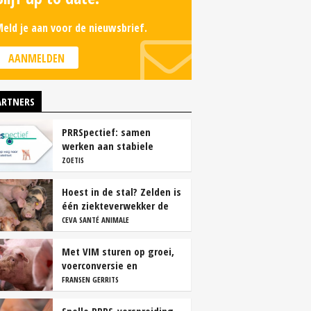
eld je aan voor de nieuwsbrief.
AANMELDEN
ARTNERS
PRRSpectief: samen
werken aan stabiele
resultaten
ZOETIS
Hoest in de stal? Zelden is
één ziekteverwekker de
oorzaak
CEVA SANTÉ ANIMALE
Met VIM sturen op groei,
voerconversie en
rendement
FRANSEN GERRITS