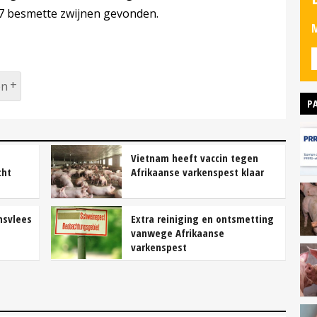
137 besmette zwijnen gevonden.
M
en
P
Vietnam heeft vaccin tegen
cht
Afrikaanse varkenspest klaar
nsvlees
Extra reiniging en ontsmetting
vanwege Afrikaanse
varkenspest