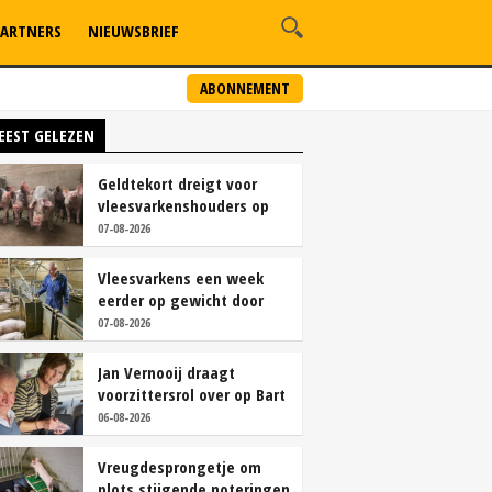
ARTNERS
NIEUWSBRIEF
ABONNEMENT
EEST GELEZEN
Geldtekort dreigt voor
vleesvarkenshouders op
vrije markt
07-08-2026
Vleesvarkens een week
eerder op gewicht door
continu aanbod van
07-08-2026
brijvoer
Jan Vernooij draagt
voorzittersrol over op Bart
Camps
06-08-2026
Vreugdesprongetje om
plots stijgende noteringen