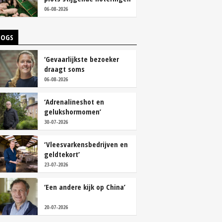
06-08-2026
LOGS
‘Gevaarlijkste bezoeker
draagt soms
overschoenen’
06-08-2026
‘Adrenalineshot en
gelukshormomen’
30-07-2026
‘Vleesvarkensbedrijven en
geldtekort’
23-07-2026
‘Een andere kijk op China’
20-07-2026