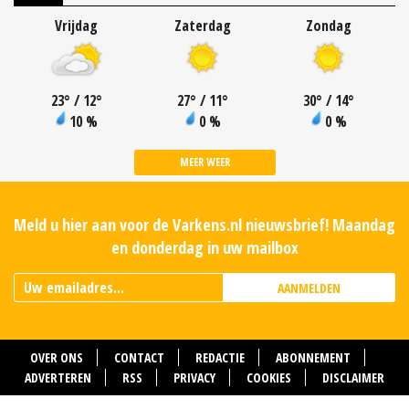
Vrijdag
Zaterdag
Zondag
23
°
/ 12
°
27
°
/ 11
°
30
°
/ 14
°
10 %
0 %
0 %
MEER WEER
Meld u hier aan voor de Varkens.nl nieuwsbrief! Maandag
en donderdag in uw mailbox
AANMELDEN
OVER ONS
CONTACT
REDACTIE
ABONNEMENT
ADVERTEREN
RSS
PRIVACY
COOKIES
DISCLAIMER