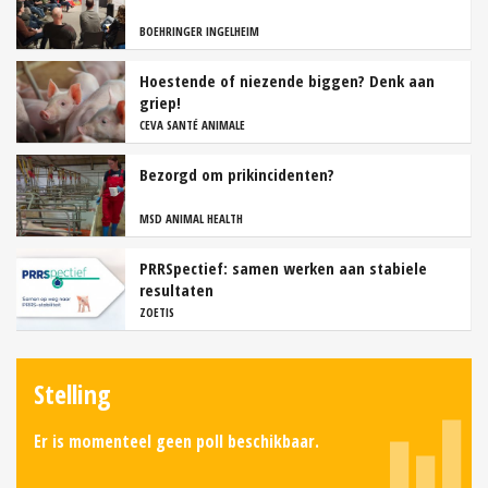
BOEHRINGER INGELHEIM
Hoestende of niezende biggen? Denk aan
griep!
CEVA SANTÉ ANIMALE
Bezorgd om prikincidenten?
MSD ANIMAL HEALTH
PRRSpectief: samen werken aan stabiele
resultaten
ZOETIS
Stelling
Er is momenteel geen poll beschikbaar.