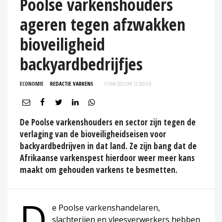
Poolse varkenshouders
ageren tegen afzwakken
bioveiligheid
backyardbedrijfjes
ECONOMIE
REDACTIE VARKENS
13 MAA 2023 OM 12:20
UUR
De Poolse varkenshouders en sector zijn tegen de
verlaging van de bioveiligheidseisen voor
backyardbedrijven in dat land. Ze zijn bang dat de
Afrikaanse varkenspest hierdoor weer meer kans
maakt om gehouden varkens te besmetten.
D
e Poolse varkenshandelaren,
slachterijen en vleesverwerkers hebben