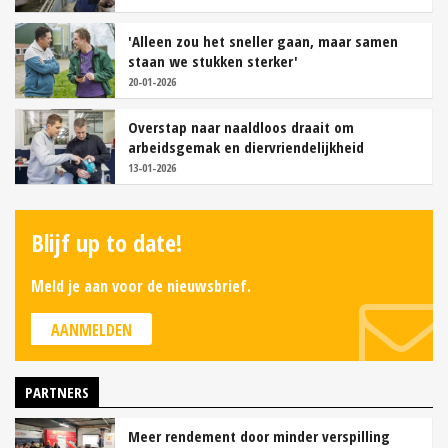
'Alleen zou het sneller gaan, maar samen
staan we stukken sterker'
20-01-2026
Overstap naar naaldloos draait om
arbeidsgemak en diervriendelijkheid
13-01-2026
Blijf up to date!
Meld je aan voor de nieuwsbrief.
AANMELDEN
PARTNERS
Meer rendement door minder verspilling