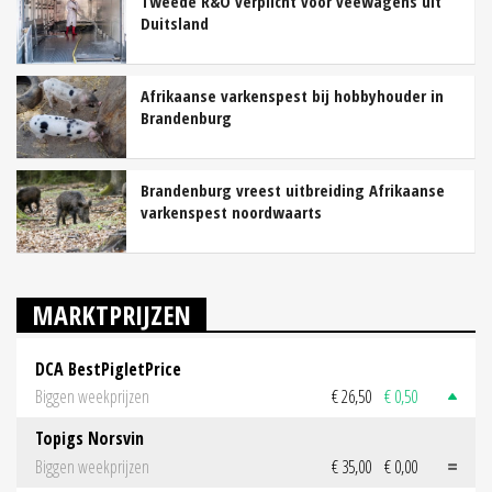
Tweede R&O verplicht voor veewagens uit
Duitsland
Afrikaanse varkenspest bij hobbyhouder in
Brandenburg
Brandenburg vreest uitbreiding Afrikaanse
varkenspest noordwaarts
MARKTPRIJZEN
DCA BestPigletPrice
Biggen weekprijzen
€ 26,50
€ 0,50
Topigs Norsvin
Biggen weekprijzen
€ 35,00
€ 0,00