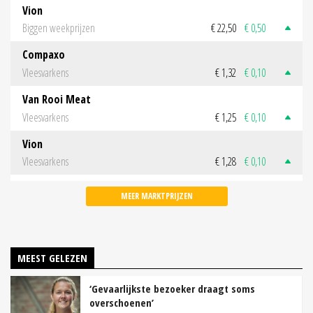
Vion
Biggen weekprijzen
€ 22,50
€ 0,50
Compaxo
Vleesvarkens
€ 1,32
€ 0,10
Van Rooi Meat
Vleesvarkens
€ 1,25
€ 0,10
Vion
Vleesvarkens
€ 1,28
€ 0,10
MEER MARKTPRIJZEN
MEEST GELEZEN
‘Gevaarlijkste bezoeker draagt soms
overschoenen’