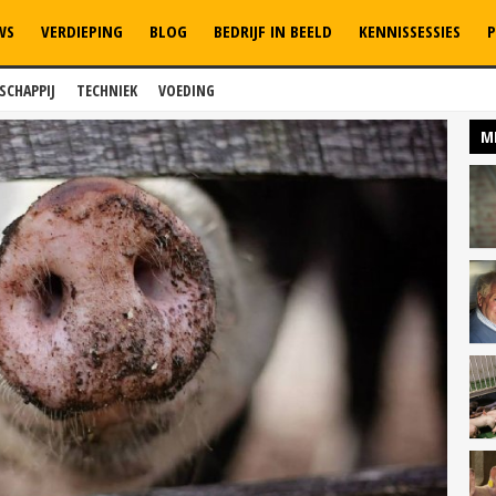
WS
VERDIEPING
BLOG
BEDRIJF IN BEELD
KENNISSESSIES
P
SCHAPPIJ
TECHNIEK
VOEDING
M