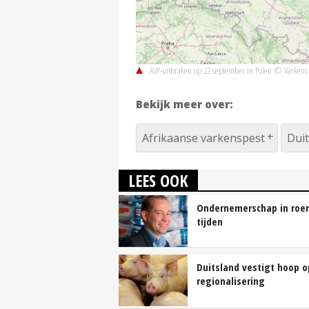
AVP-uitbraken op 22 september in Polen © Varkens 
Bekijk meer over:
Afrikaanse varkenspest
Duit
LEES OOK
Ondernemerschap in roer
tijden
Duitsland vestigt hoop o
regionalisering