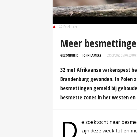
© Freelancer
Meer besmettingen
GEZONDHEID
JOHN LAMERS
24 SEP 2020 OM 09:50
UUR
32 met Afrikaanse varkenspest bes
Brandenburg gevonden. In Polen zij
besmettingen gemeld bij gehouden
besmette zones in het westen en 
D
e zoektocht naar besmett
zijn deze week tot en 