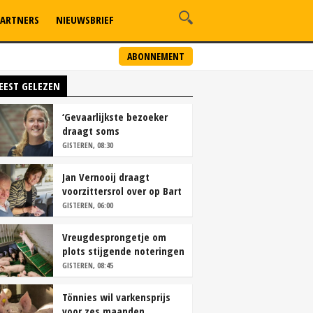
ARTNERS
NIEUWSBRIEF
ABONNEMENT
EEST GELEZEN
‘Gevaarlijkste bezoeker
draagt soms
overschoenen’
GISTEREN, 08:30
Jan Vernooij draagt
voorzittersrol over op Bart
Camps
GISTEREN, 06:00
Vreugdesprongetje om
plots stijgende noteringen
GISTEREN, 08:45
Tönnies wil varkensprijs
voor zes maanden