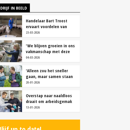
DRIJF IN BEELD
Handelaar Bart Troost
ervaart voordelen van
coöperatieve voerfusie
23-03-2026
'We blijven groeien in ons
vakmanschap met deze
teamaanpak'
04-03-2026
'Alleen zou het sneller
gaan, maar samen staan
we stukken sterker'
20-01-2026
Overstap naar naaldloos
draait om arbeidsgemak
en diervriendelijkheid
13-01-2026
Blijf up to date!