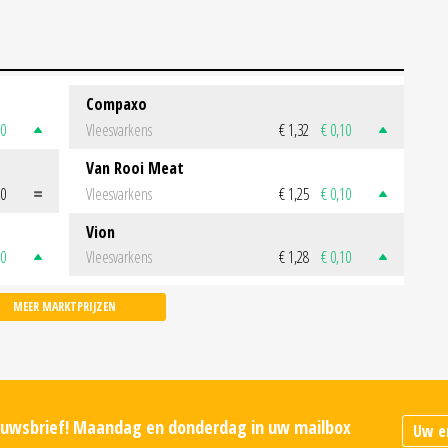
Compaxo
50
Vleesvarkens
€ 1,32
€ 0,10
Van Rooi Meat
00
Vleesvarkens
€ 1,25
€ 0,10
Vion
50
Vleesvarkens
€ 1,28
€ 0,10
MEER MARKTPRIJZEN
ieuwsbrief! Maandag en donderdag in uw mailbox