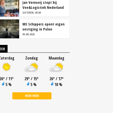
Jan Vernooij stopt bij
Vee&Logistiek Nederland
GISTEREN, 06:00
MS Schippers opent eigen
vestiging in Polen
05-08-2026
EER
Zaterdag
Zondag
Maandag
26
°
/ 11
°
29
°
/ 15
°
26
°
/ 17
°
5 %
5 %
10 %
MEER WEER