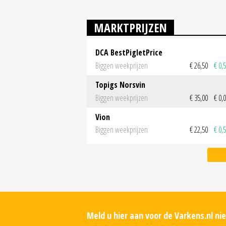
MARKTPRIJZEN
DCA BestPigletPrice
Biggen weekprijzen
€ 26,50
€ 0,
Topigs Norsvin
Biggen weekprijzen
€ 35,00
€ 0,
Vion
Biggen weekprijzen
€ 22,50
€ 0,
Meld u hier aan voor de Varkens.nl n