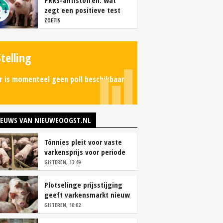
PRRS-antistoffen: wat
zegt een positieve test
echt?
ZOETIS
Stelling
r is momenteel geen poll beschikbaar.
IEUWS VAN NIEUWEOOGST.NL
Tönnies pleit voor vaste
varkensprijs voor periode
van zes maanden
GISTEREN, 13:49
Plotselinge prijsstijging
geeft varkensmarkt nieuw
perspectief
GISTEREN, 10:02