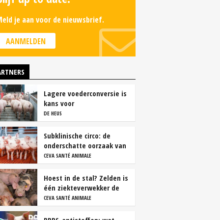
eld je aan voor de nieuwsbrief.
AANMELDEN
ARTNERS
Lagere voederconversie is
kans voor
vleesvarkenshouders
DE HEUS
Subklinische circo: de
onderschatte oorzaak van
productieverlies
CEVA SANTÉ ANIMALE
Hoest in de stal? Zelden is
één ziekteverwekker de
oorzaak
CEVA SANTÉ ANIMALE