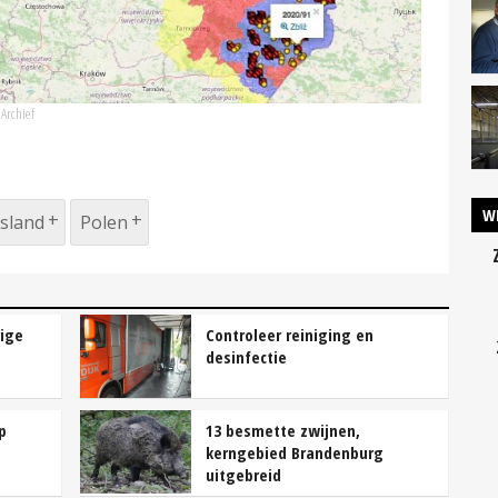
Archief
W
sland
Polen
ige
Controleer reiniging en
desinfectie
p
13 besmette zwijnen,
kerngebied Brandenburg
uitgebreid