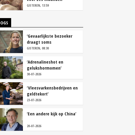
vastleggen
GISTEREN, 13:59
LOGS
‘Gevaarlijkste bezoeker
draagt soms
overschoenen’
GISTEREN, 08:30
‘Adrenalineshot en
gelukshormomen’
30-07-2026
‘Vleesvarkensbedrijven en
geldtekort’
23-07-2026
‘Een andere kijk op China’
20-07-2026