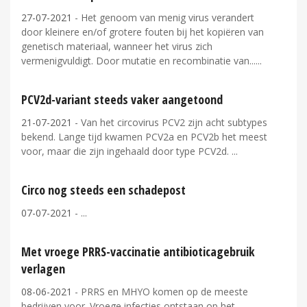
27-07-2021
- Het genoom van menig virus verandert
door kleinere en/of grotere fouten bij het kopiëren van
genetisch materiaal, wanneer het virus zich
vermenigvuldigt. Door mutatie en recombinatie van...
PCV2d-variant steeds vaker aangetoond
21-07-2021
- Van het circovirus PCV2 zijn acht subtypes
bekend. Lange tijd kwamen PCV2a en PCV2b het meest
voor, maar die zijn ingehaald door type PCV2d.
Circo nog steeds een schadepost
07-07-2021
-
Met vroege PRRS-vaccinatie antibioticagebruik
verlagen
08-06-2021
- PRRS en MHYO komen op de meeste
bedrijven voor. Vroege infecties ontstaan op het