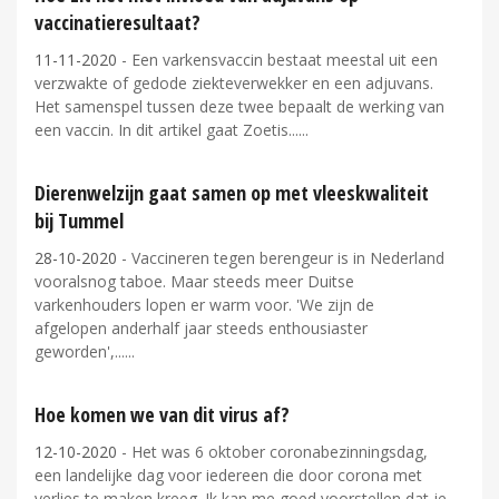
vaccinatieresultaat?
11-11-2020
- Een varkensvaccin bestaat meestal uit een
verzwakte of gedode ziekteverwekker en een adjuvans.
Het samenspel tussen deze twee bepaalt de werking van
een vaccin. In dit artikel gaat Zoetis...
Dierenwelzijn gaat samen op met vleeskwaliteit
bij Tummel
28-10-2020
- Vaccineren tegen berengeur is in Nederland
vooralsnog taboe. Maar steeds meer Duitse
varkenhouders lopen er warm voor. 'We zijn de
afgelopen anderhalf jaar steeds enthousiaster
geworden',...
Hoe komen we van dit virus af?
12-10-2020
- Het was 6 oktober coronabezinningsdag,
een landelijke dag voor iedereen die door corona met
verlies te maken kreeg. Ik kan me goed voorstellen dat je