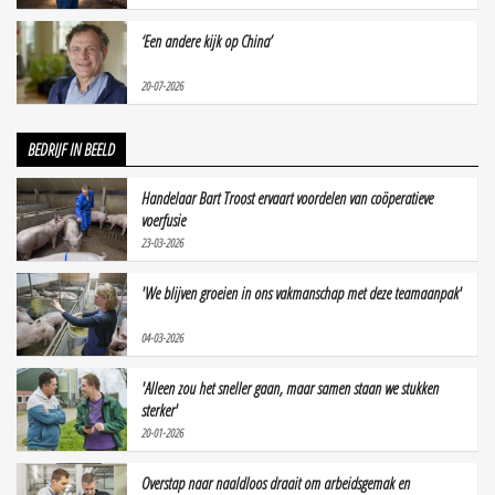
‘Een andere kijk op China’
20-07-2026
BEDRIJF IN BEELD
Handelaar Bart Troost ervaart voordelen van coöperatieve
voerfusie
23-03-2026
'We blijven groeien in ons vakmanschap met deze teamaanpak'
04-03-2026
'Alleen zou het sneller gaan, maar samen staan we stukken
sterker'
20-01-2026
Overstap naar naaldloos draait om arbeidsgemak en