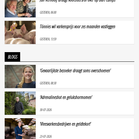
GISTEREN, 06:00
Tönnies wil varkensprijs voor zes maanden vastleggen
GISTEREN, 13:59
BLOGS
‘Gevaarlijkste bezoeker draagt soms overschoenen’
GISTEREN, 08:30
‘Adrenalineshot en gelukshormomen’
30-07-2026
‘Vleesvarkensbedrijven en geldtekort’
23-07-2026