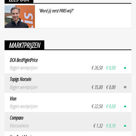
'Word jij eerst PRRS-vrij?'
MARKTPRIJZEN
DCA BestPigletPrice
Biggen weekprijzen
€ 26,50
€ 0,50
Topigs Norsvin
Biggen weekprijzen
€ 35,00
€ 0,00
Vion
Biggen weekprijzen
€ 22,50
€ 0,50
Compaxo
Vleesvarkens
€ 1,32
€ 0,10