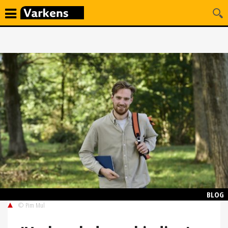
BLOG
© Pim Mul