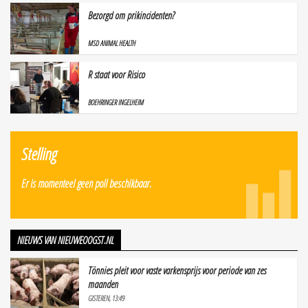
Bezorgd om prikincidenten?
MSD ANIMAL HEALTH
R staat voor Risico
BOEHRINGER INGELHEIM
Stelling
Er is momenteel geen poll beschikbaar.
NIEUWS VAN NIEUWEOOGST.NL
Tönnies pleit voor vaste varkensprijs voor periode van zes
maanden
GISTEREN, 13:49