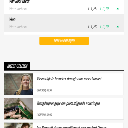
Van Rooi Meat
Vleesvarkens
€ 1,25
€ 0,10
Vion
Vleesvarkens
€ 1,28
€ 0,10
MEER MARKTPRIJZEN
MEEST GELEZEN
‘Gevaarlijkste bezoeker draagt soms overschoenen’
GISTEREN, 08:30
Vreugdesprongetje om plots stijgende noteringen
GISTEREN, 08:45
Jan Vernooij draagt voorzittersrol over op Bart Camps