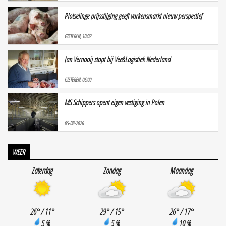
Plotselinge prijsstijging geeft varkensmarkt nieuw perspectief
GISTEREN, 10:02
Jan Vernooij stopt bij Vee&Logistiek Nederland
GISTEREN, 06:00
MS Schippers opent eigen vestiging in Polen
05-08-2026
WEER
Zaterdag
Zondag
Maandag
26
°
/ 11
°
29
°
/ 15
°
26
°
/ 17
°
5 %
5 %
10 %