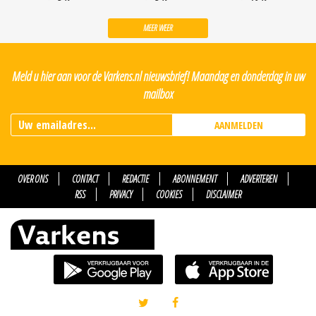
MEER WEER
Meld u hier aan voor de Varkens.nl nieuwsbrief! Maandag en donderdag in uw
mailbox
AANMELDEN
OVER ONS
CONTACT
REDACTIE
ABONNEMENT
ADVERTEREN
RSS
PRIVACY
COOKIES
DISCLAIMER