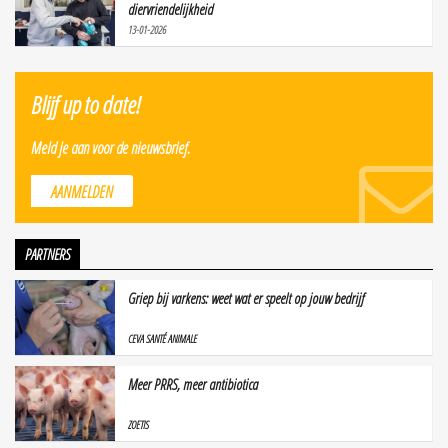
diervriendelijkheid
13-01-2026
Blijf up to date!
Meld je aan voor de nieuwsbrief.
AANMELDEN
PARTNERS
Griep bij varkens: weet wat er speelt op jouw bedrijf
CEVA SANTÉ ANIMALE
Meer PRRS, meer antibiotica
ZOETIS