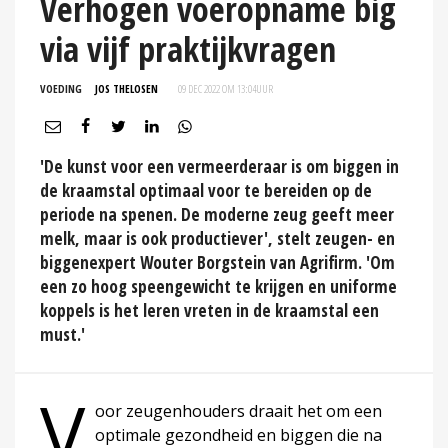
Verhogen voeropname big
via vijf praktijkvragen
VOEDING
JOS THELOSEN
09 DEC 2022 OM 13:04
UUR
'De kunst voor een vermeerderaar is om biggen in
de kraamstal optimaal voor te bereiden op de
periode na spenen. De moderne zeug geeft meer
melk, maar is ook productiever', stelt zeugen- en
biggenexpert Wouter Borgstein van Agrifirm. 'Om
een zo hoog speengewicht te krijgen en uniforme
koppels is het leren vreten in de kraamstal een
must.'
V
oor zeugenhouders draait het om een
optimale gezondheid en biggen die na