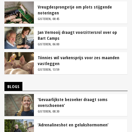
Vreugdesprongetje om plots stijgende
noteringen
GISTEREN, 08:45
Jan Vernooij draagt voorzittersrol over op
Bart Camps
GISTEREN, 06:00
Tönnies wil varkensprijs voor zes maanden
vastleggen
GISTEREN, 13:59
BLOGS
‘Gevaarlijkste bezoeker draagt soms
overschoenen’
GISTEREN, 08:30
‘Adrenalineshot en gelukshormomen’