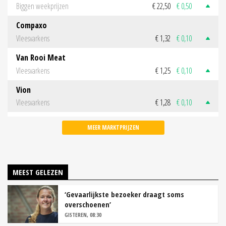
Biggen weekprijzen
€ 22,50
€ 0,50
Compaxo
Vleesvarkens
€ 1,32
€ 0,10
Van Rooi Meat
Vleesvarkens
€ 1,25
€ 0,10
Vion
Vleesvarkens
€ 1,28
€ 0,10
MEER MARKTPRIJZEN
MEEST GELEZEN
‘Gevaarlijkste bezoeker draagt soms
overschoenen’
GISTEREN, 08:30