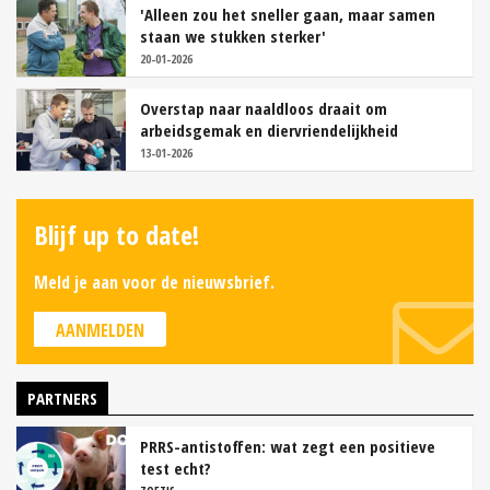
'Alleen zou het sneller gaan, maar samen
staan we stukken sterker'
20-01-2026
Overstap naar naaldloos draait om
arbeidsgemak en diervriendelijkheid
13-01-2026
Blijf up to date!
Meld je aan voor de nieuwsbrief.
AANMELDEN
PARTNERS
PRRS-antistoffen: wat zegt een positieve
test echt?