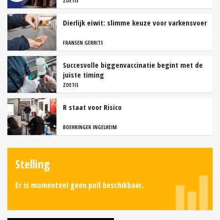
ZOETIS
Dierlijk eiwit: slimme keuze voor varkensvoer
FRANSEN GERRITS
Succesvolle biggenvaccinatie begint met de
juiste timing
ZOETIS
R staat voor Risico
BOEHRINGER INGELHEIM
Stelling
Er is momenteel geen poll beschikbaar.