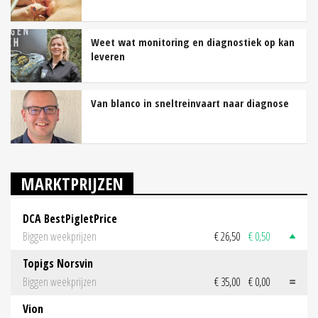
Weet wat monitoring en diagnostiek op kan
leveren
Van blanco in sneltreinvaart naar diagnose
MARKTPRIJZEN
DCA BestPigletPrice
Biggen weekprijzen
€ 26,50
€ 0,50
Topigs Norsvin
Biggen weekprijzen
€ 35,00
€ 0,00
Vion