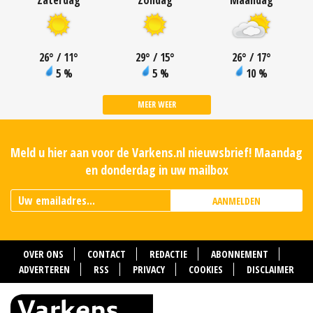
Zaterdag
Zondag
Maandag
26
°
/ 11
°
29
°
/ 15
°
26
°
/ 17
°
5 %
5 %
10 %
MEER WEER
Meld u hier aan voor de Varkens.nl nieuwsbrief! Maandag
en donderdag in uw mailbox
AANMELDEN
OVER ONS
CONTACT
REDACTIE
ABONNEMENT
ADVERTEREN
RSS
PRIVACY
COOKIES
DISCLAIMER