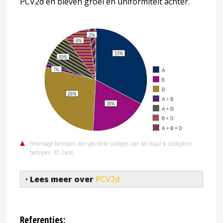
PCV2d en bleven groei en uniformiteit achter.
Percentage bedrijven met specifieke subtypes over het totaal te subtyperen
bedrijven. © Zoetis
•
Lees meer over
PCV2d
Referenties: