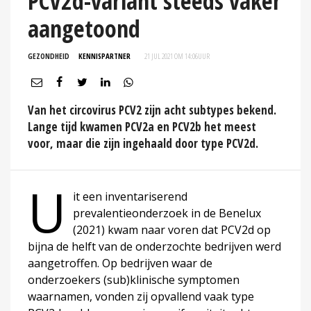
PCV2d-variant steeds vaker
aangetoond
GEZONDHEID
KENNISPARTNER
21 JUL 2021 OM 14:06
UUR
Van het circovirus PCV2 zijn acht subtypes bekend.
Lange tijd kwamen PCV2a en PCV2b het meest
voor, maar die zijn ingehaald door type PCV2d.
U
it een inventariserend
prevalentieonderzoek in de Benelux
(2021) kwam naar voren dat PCV2d op
bijna de helft van de onderzochte bedrijven werd
aangetroffen. Op bedrijven waar de
onderzoekers (sub)klinische symptomen
waarnamen, vonden zij opvallend vaak type