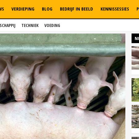
WS
VERDIEPING
BLOG
BEDRIJF IN BEELD
KENNISSESSIES
P
SCHAPPIJ
TECHNIEK
VOEDING
N