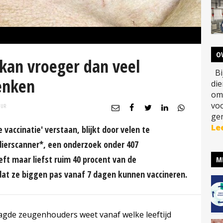
O
 kan vroeger dan veel
Bij
enken
di
om
vo
UUR
gen
Le
accinatie' verstaan, blijkt door velen te
dierscanner*, een onderzoek onder 407
ft maar liefst ruim 40 procent van de
M
at ze biggen pas vanaf 7 dagen kunnen vaccineren.
agde zeugenhouders weet vanaf welke leeftijd