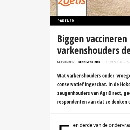
PARTNER
Biggen vaccineren
varkenshouders d
GEZONDHEID
KENNISPARTNER
19 JAN 2021 OM 17:35
Wat varkenshouders onder 'vroege v
conservatief ingeschat. In de Hok
zeugenhouders van AgriDirect, gee
respondenten aan dat ze denken d
en derde van de ondervra