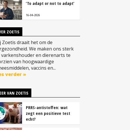
‘To adapt or not to adapt’
16-04-2026
VER ZOETIS
 Zoetis draait het om de
ergezondheid. We maken ons sterk
 varkenshouder en dierenarts te
orzien van hoogwaardige
eesmiddelen, vaccins en...
es verder »
EER VAN ZOETIS
PRRS-antistoffen: wat
zegt een positieve test
echt?