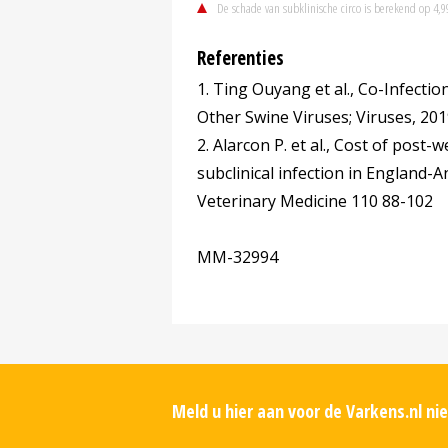
De schade van subklinische circo is berekend op 4,9
Referenties
1. Ting Ouyang et al., Co-Infecti
Other Swine Viruses; Viruses, 201
2. Alarcon P. et al., Cost of pos
subclinical infection in England-
Veterinary Medicine 110 88-102
MM-32994
Meld u hier aan voor de Varkens.nl n