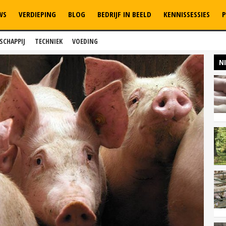
WS
VERDIEPING
BLOG
BEDRIJF IN BEELD
KENNISSESSIES
P
SCHAPPIJ
TECHNIEK
VOEDING
N