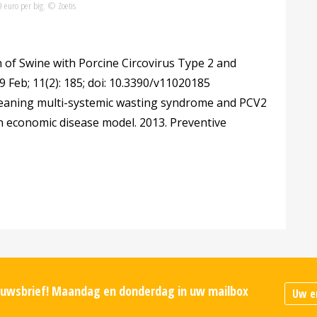
9 euro per big. © Zoetis
on of Swine with Porcine Circovirus Type 2 and
9 Feb; 11(2): 185; doi: 10.3390/v11020185
t-weaning multi-systemic wasting syndrome and PCV2
An economic disease model. 2013. Preventive
ieuwsbrief! Maandag en donderdag in uw mailbox