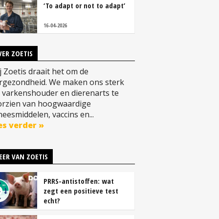
‘To adapt or not to adapt’
16-04-2026
VER ZOETIS
 Zoetis draait het om de
ergezondheid. We maken ons sterk
 varkenshouder en dierenarts te
orzien van hoogwaardige
eesmiddelen, vaccins en...
es verder »
EER VAN ZOETIS
PRRS-antistoffen: wat
zegt een positieve test
echt?