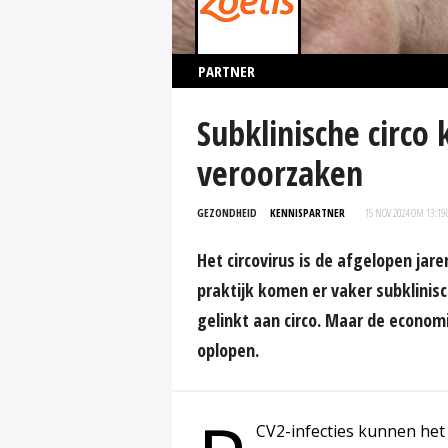
PARTNER
Subklinische circo
veroorzaken
GEZONDHEID
KENNISPARTNER
15 NOV 2024 OM 13:19
Het circovirus is de afgelopen jar
praktijk komen er vaker subklinis
gelinkt aan circo. Maar de economi
oplopen.
CV2-infecties kunnen he