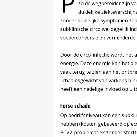
P
zo de wegbereider zijn v
duidelijke ziekteverschij
zonder duidelijke symptomen zoal
subklinische circo wel degelijk i
voederconversie en verminderde 
Door de circo-infectie wordt het
energie. Deze energie kan het dier
vaak terug te zien aan het ontbre
lichaamsgewicht van varkens bin
heeft een nadelige invloed op uitb
Forse schade
Op bedrijfsniveau kan een subkli
hebben (kosten gebaseerd op eco
PCV2-problematiek zonder sterfte