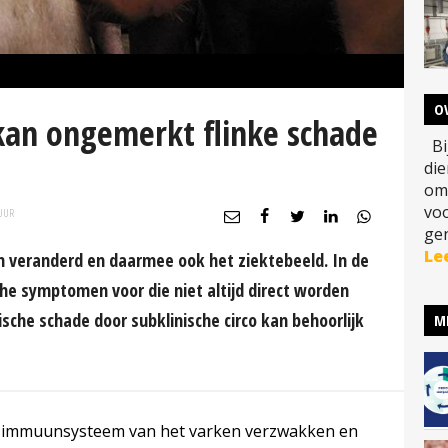
O
 kan ongemerkt flinke schade
Bij
di
om
vo
UUR
gen
Le
en veranderd en daarmee ook het ziektebeeld. In de
che symptomen voor die niet altijd direct worden
sche schade door subklinische circo kan behoorlijk
M
t immuunsysteem van het varken verzwakken en