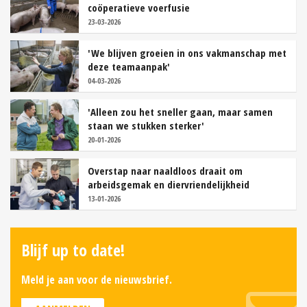
coöperatieve voerfusie
23-03-2026
'We blijven groeien in ons vakmanschap met
deze teamaanpak'
04-03-2026
'Alleen zou het sneller gaan, maar samen
staan we stukken sterker'
20-01-2026
Overstap naar naaldloos draait om
arbeidsgemak en diervriendelijkheid
13-01-2026
Blijf up to date!
Meld je aan voor de nieuwsbrief.