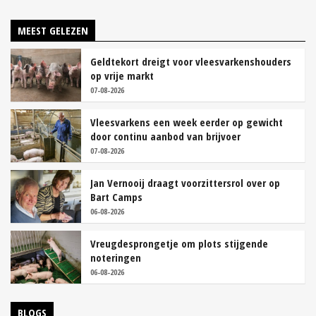
MEEST GELEZEN
Geldtekort dreigt voor vleesvarkenshouders
op vrije markt
07-08-2026
Vleesvarkens een week eerder op gewicht
door continu aanbod van brijvoer
07-08-2026
Jan Vernooij draagt voorzittersrol over op
Bart Camps
06-08-2026
Vreugdesprongetje om plots stijgende
noteringen
06-08-2026
BLOGS