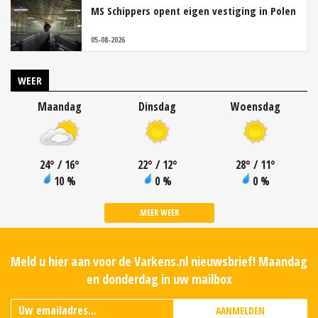
MS Schippers opent eigen vestiging in Polen
05-08-2026
WEER
Maandag
Dinsdag
Woensdag
24
°
/ 16
°
22
°
/ 12
°
28
°
/ 11
°
10 %
0 %
0 %
MEER WEER
Meld u hier aan voor de Varkens.nl nieuwsbrief! Maandag
en donderdag in uw mailbox
AANMELDEN