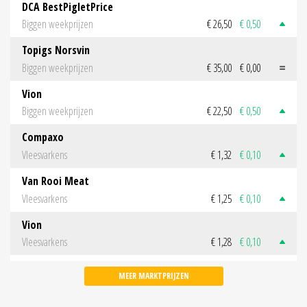
DCA BestPigletPrice
Biggen weekprijzen
€ 26,50
€ 0,50
Topigs Norsvin
Biggen weekprijzen
€ 35,00
€ 0,00
Vion
Biggen weekprijzen
€ 22,50
€ 0,50
Compaxo
Vleesvarkens
€ 1,32
€ 0,10
Van Rooi Meat
Vleesvarkens
€ 1,25
€ 0,10
Vion
Vleesvarkens
€ 1,28
€ 0,10
MEER MARKTPRIJZEN