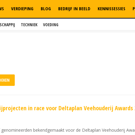
WS
VERDIEPING
BLOG
BEDRIJF IN BEELD
KENNISSESSIES
P
SCHAPPIJ
TECHNIEK
VOEDING
jprojecten in race voor Deltaplan Veehouderij Awards 
 genomineerden bekendgemaakt voor de Deltaplan Veehouderij Award