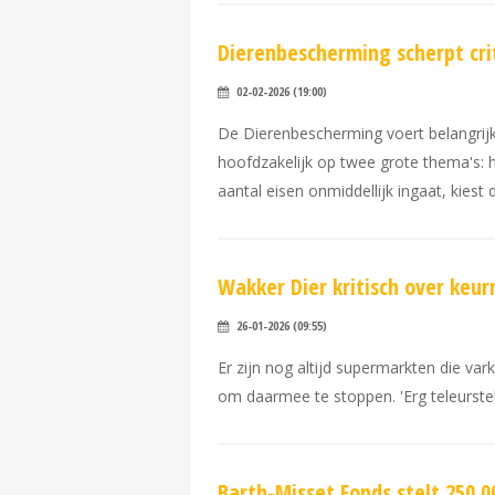
Dierenbescherming scherpt cri
02-02-2026 (19:00)
De Dierenbescherming voert belangrijke
hoofdzakelijk op twee grote thema's: 
aantal eisen onmiddellijk ingaat, kies
Wakker Dier kritisch over keur
26-01-2026 (09:55)
Er zijn nog altijd supermarkten die va
om daarmee te stoppen. 'Erg teleurstell
Barth-Misset Fonds stelt 250.0