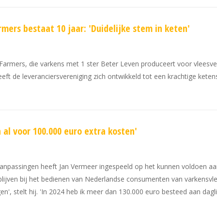
mers bestaat 10 jaar: 'Duidelijke stem in keten'
Farmers, die varkens met 1 ster Beter Leven produceert voor vleesverw
heeft de leveranciersvereniging zich ontwikkeld tot een krachtige ket
 al voor 100.000 euro extra kosten'
fsaanpassingen heeft Jan Vermeer ingespeeld op het kunnen voldoen a
blijven bij het bedienen van Nederlandse consumenten van varkensvl
', stelt hij. 'In 2024 heb ik meer dan 130.000 euro besteed aan dagli