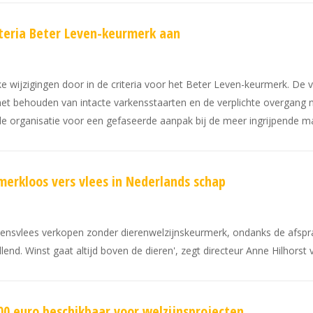
teria Beter Leven-keurmerk aan
 wijzigingen door in de criteria voor het Beter Leven-keurmerk. De v
het behouden van intacte varkensstaarten en de verplichte overgang 
t de organisatie voor een gefaseerde aanpak bij de meer ingrijpende m
merkloos vers vlees in Nederlands schap
rkensvlees verkopen zonder dierenwelzijnskeurmerk, ondanks de afspra
end. Winst gaat altijd boven de dieren', zegt directeur Anne Hilhorst
00 euro beschikbaar voor welzijnsprojecten