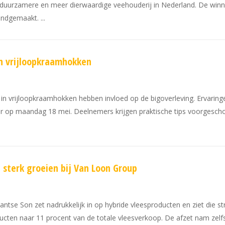
en duurzamere en meer dierwaardige veehouderij in Nederland. De winn
kendgemaakt.
in vrijloopkraamhokken
 vrijloopkraamhokken hebben invloed op de bigoverleving. Ervarin
ar op maandag 18 mei. Deelnemers krijgen praktische tips voorgescho
 sterk groeien bij Van Loon Group
e Son zet nadrukkelijk in op hybride vleesproducten en ziet die strate
ucten naar 11 procent van de totale vleesverkoop. De afzet nam zelf