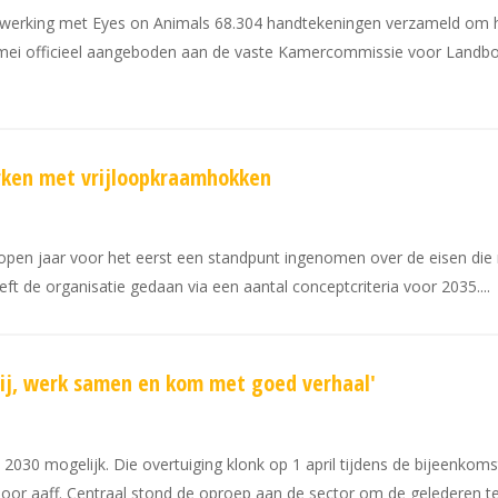
erking met Eyes on Animals 68.304 handtekeningen verzameld om het
 mei officieel aangeboden aan de vaste Kamercommissie voor Landbou
erken met vrijloopkraamhokken
open jaar voor het eerst een standpunt ingenomen over de eisen di
ft de organisatie gedaan via een aantal conceptcriteria voor 2035.
ij, werk samen en kom met goed verhaal'
n 2030 mogelijk. Die overtuiging klonk op 1 april tijdens de bijeenkom
door aaff. Centraal stond de oproep aan de sector om de gelederen te