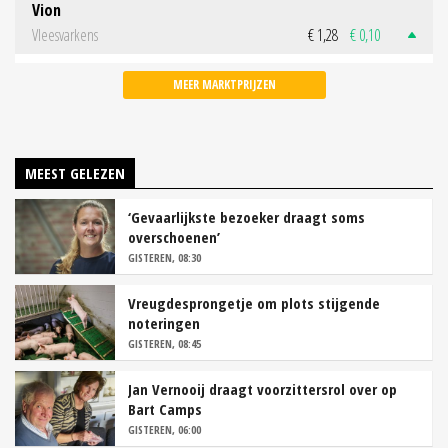
Vion
Vleesvarkens
€ 1,28
€ 0,10
MEER MARKTPRIJZEN
MEEST GELEZEN
‘Gevaarlijkste bezoeker draagt soms
overschoenen’
GISTEREN, 08:30
Vreugdesprongetje om plots stijgende
noteringen
GISTEREN, 08:45
Jan Vernooij draagt voorzittersrol over op
Bart Camps
GISTEREN, 06:00