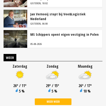
GISTEREN, 10:02
Jan Vernooij stopt bij Vee&Logistiek
Nederland
GISTEREN, 06:00
MS Schippers opent eigen vestiging in Polen
05-08-2026
WEER
Zaterdag
Zondag
Maandag
26
°
/ 11
°
29
°
/ 15
°
26
°
/ 17
°
5 %
5 %
10 %
MEER WEER