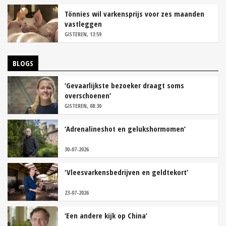
Tönnies wil varkensprijs voor zes maanden
vastleggen
GISTEREN, 13:59
BLOGS
‘Gevaarlijkste bezoeker draagt soms
overschoenen’
GISTEREN, 08:30
‘Adrenalineshot en gelukshormomen’
30-07-2026
‘Vleesvarkensbedrijven en geldtekort’
23-07-2026
‘Een andere kijk op China’