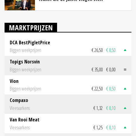
MARKTPRIJZEN
DCA BestPigletPrice
Biggen weekprijzen
€ 26,50
€ 0,50
Topigs Norsvin
Biggen weekprijzen
€ 35,00
€ 0,00
Vion
Biggen weekprijzen
€ 22,50
€ 0,50
Compaxo
Vleesvarkens
€ 1,32
€ 0,10
Van Rooi Meat
Vleesvarkens
€ 1,25
€ 0,10