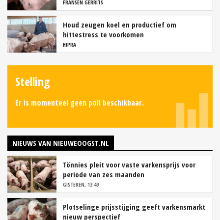
FRANSEN GERRITS
Houd zeugen koel en productief om
hittestress te voorkomen
HIPRA
Stelling
Er is momenteel geen poll beschikbaar.
NIEUWS VAN NIEUWEOOGST.NL
Tönnies pleit voor vaste varkensprijs voor
periode van zes maanden
GISTEREN, 13:49
Plotselinge prijsstijging geeft varkensmarkt
nieuw perspectief