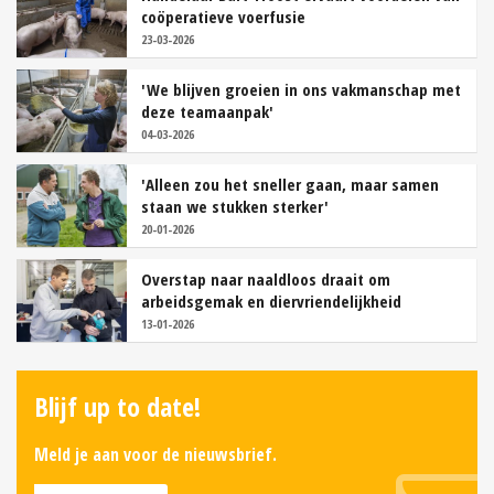
coöperatieve voerfusie
23-03-2026
'We blijven groeien in ons vakmanschap met
deze teamaanpak'
04-03-2026
'Alleen zou het sneller gaan, maar samen
staan we stukken sterker'
20-01-2026
Overstap naar naaldloos draait om
arbeidsgemak en diervriendelijkheid
13-01-2026
Blijf up to date!
Meld je aan voor de nieuwsbrief.