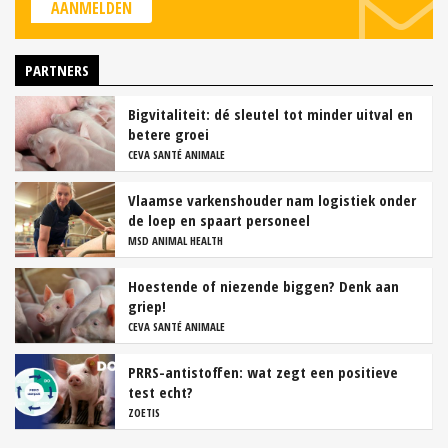
AANMELDEN
PARTNERS
Bigvitaliteit: dé sleutel tot minder uitval en
betere groei
CEVA SANTÉ ANIMALE
Vlaamse varkenshouder nam logistiek onder
de loep en spaart personeel
MSD ANIMAL HEALTH
Hoestende of niezende biggen? Denk aan
griep!
CEVA SANTÉ ANIMALE
PRRS-antistoffen: wat zegt een positieve
test echt?
ZOETIS