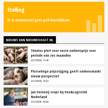
Stelling
Er is momenteel geen poll beschikbaar.
NIEUWS VAN NIEUWEOOGST.NL
Tönnies pleit voor vaste varkensprijs voor
periode van zes maanden
GISTEREN, 13:49
Plotselinge prijsstijging geeft varkensmarkt
nieuw perspectief
GISTEREN, 10:02
Jan Vernooij stopt bij Vee&Logistiek
Nederland
GISTEREN, 06:00