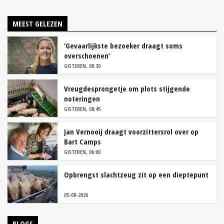
MEEST GELEZEN
‘Gevaarlijkste bezoeker draagt soms
overschoenen’
GISTEREN, 08:30
Vreugdesprongetje om plots stijgende
noteringen
GISTEREN, 08:45
Jan Vernooij draagt voorzittersrol over op
Bart Camps
GISTEREN, 06:00
Opbrengst slachtzeug zit op een dieptepunt
05-08-2026
BLOGS