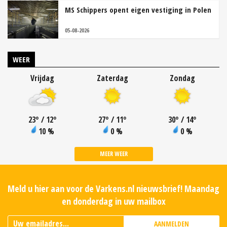
MS Schippers opent eigen vestiging in Polen
05-08-2026
WEER
Vrijdag
Zaterdag
Zondag
23
°
/ 12
°
27
°
/ 11
°
30
°
/ 14
°
10 %
0 %
0 %
MEER WEER
Meld u hier aan voor de Varkens.nl nieuwsbrief! Maandag
en donderdag in uw mailbox
AANMELDEN