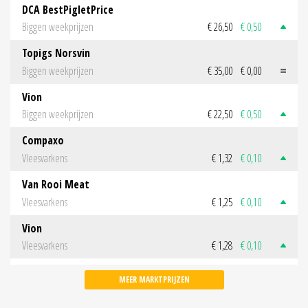
DCA BestPigletPrice
Biggen weekprijzen
€ 26,50
€ 0,50
Topigs Norsvin
Biggen weekprijzen
€ 35,00
€ 0,00
Vion
Biggen weekprijzen
€ 22,50
€ 0,50
Compaxo
Vleesvarkens
€ 1,32
€ 0,10
Van Rooi Meat
Vleesvarkens
€ 1,25
€ 0,10
Vion
Vleesvarkens
€ 1,28
€ 0,10
MEER MARKTPRIJZEN