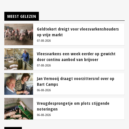
MEEST GELEZEN
Geldtekort dreigt voor vleesvarkenshouders
op vrije markt
07-08-2026
Vleesvarkens een week eerder op gewicht
door continu aanbod van brijvoer
07-08-2026
Jan Vernooij draagt voorzittersrol over op
Bart Camps
06-08-2026
Vreugdesprongetje om plots stijgende
noteringen
06-08-2026