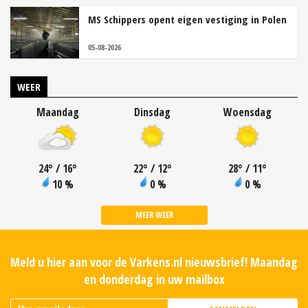
MS Schippers opent eigen vestiging in Polen
05-08-2026
WEER
Maandag
Dinsdag
Woensdag
24
°
/ 16
°
22
°
/ 12
°
28
°
/ 11
°
10 %
0 %
0 %
MEER WEER
Meld u hier aan voor de Varkens.nl nieuwsbrief! Maandag
en donderdag in uw mailbox