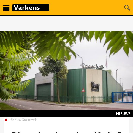
NIEUWS
© Koos Groenewold