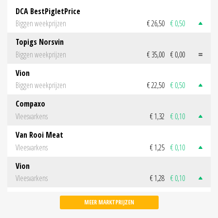
DCA BestPigletPrice
Biggen weekprijzen
€ 26,50
€ 0,50
Topigs Norsvin
Biggen weekprijzen
€ 35,00
€ 0,00
Vion
Biggen weekprijzen
€ 22,50
€ 0,50
Compaxo
Vleesvarkens
€ 1,32
€ 0,10
Van Rooi Meat
Vleesvarkens
€ 1,25
€ 0,10
Vion
Vleesvarkens
€ 1,28
€ 0,10
MEER MARKTPRIJZEN