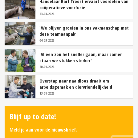
Handelaar Bart Troost ervaart voordelen van
coöperatieve voerfusie
23-03-2026
'We blijven groeien in ons vakmanschap met
deze teamaanpak'
04-03-2026
'Alleen zou het sneller gaan, maar samen
staan we stukken sterker'
20-01-2026
Overstap naar naaldloos draait om
arbeidsgemak en diervriendelijkheid
13-01-2026
Blijf up to date!
Meld je aan voor de nieuwsbrief.