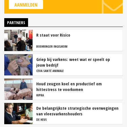
AANMELDEN
PARTNERS
R staat voor Risico
BOEHRINGER INGELHEIM
Griep bij varkens: weet wat er speelt op
jouw bedrijf
CEVA SANTÉ ANIMALE
Houd zeugen koel en productief om
hittestress te voorkomen
HIPRA
De belangrijkste strategische overwegingen
van vleesvarkenshouders
DE HEUS