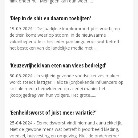
flink onder nul. Menigeen kan dan weer...
'Diep in de shit en daarom toebijten'
19-09-2024
- De jaarlijkse komkommertijd is voorbij en
de trein komt weer op stoom. In de nieuwsarme
vakantieperiode is het ieder jaar bingo voor wat betreft
het bestoken van de landelijke media met...
'Keuzevrijheid van eten van vlees bedreigd'
30-05-2024
- In vrijheid gezonde voedselkeuzes maken
wordt steeds lastiger. Talloze (on)bekende influencers op
sociale media beïnvloeden op allerlei manier het
(koop)gedrag van hun volgers. Het grote...
'Eenheidsworst of juist meer variatie?'
25-04-2024
- Eenheidsworst vindt niemand aantrekkelijk.
Niet de gewone mens wat betreft bijvoorbeeld kleding,
voedsel, huisvesting en omgeving. Niet de ondernemer