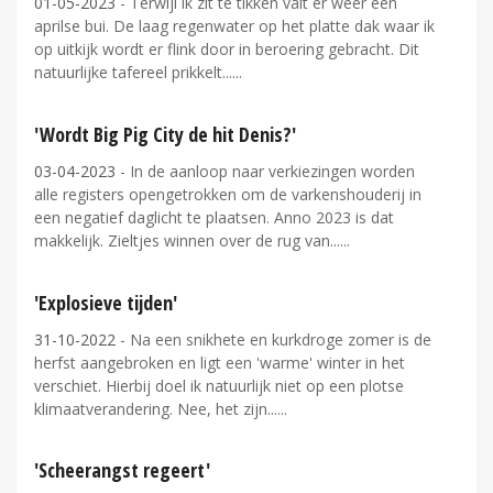
01-05-2023
- Terwijl ik zit te tikken valt er weer een
aprilse bui. De laag regenwater op het platte dak waar ik
op uitkijk wordt er flink door in beroering gebracht. Dit
natuurlijke tafereel prikkelt...
'Wordt Big Pig City de hit Denis?'
03-04-2023
- In de aanloop naar verkiezingen worden
alle registers opengetrokken om de varkenshouderij in
een negatief daglicht te plaatsen. Anno 2023 is dat
makkelijk. Zieltjes winnen over de rug van...
'Explosieve tijden'
31-10-2022
- Na een snikhete en kurkdroge zomer is de
herfst aangebroken en ligt een 'warme' winter in het
verschiet. Hierbij doel ik natuurlijk niet op een plotse
klimaatverandering. Nee, het zijn...
'Scheerangst regeert'