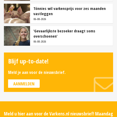
Tönnies wil varkensprijs voor zes maanden
vastleggen
06-08-2026
‘Gevaarlijkste bezoeker draagt soms
overschoenen’
06-08-2026
Blijf up-to-date!
Meld je aan voor de nieuwsbrief.
AANMELDEN
Meld u hier aan voor de Varkens.nl nieuwsbrief! Maandag