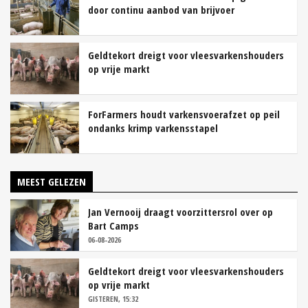
door continu aanbod van brijvoer
Geldtekort dreigt voor vleesvarkenshouders
op vrije markt
ForFarmers houdt varkensvoerafzet op peil
ondanks krimp varkensstapel
MEEST GELEZEN
Jan Vernooij draagt voorzittersrol over op
Bart Camps
06-08-2026
Geldtekort dreigt voor vleesvarkenshouders
op vrije markt
GISTEREN, 15:32