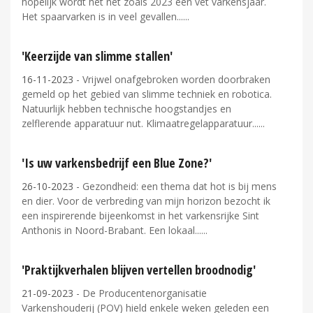
hopelijk wordt het net zoals 2023 een vet varkensjaar.
Het spaarvarken is in veel gevallen...
'Keerzijde van slimme stallen'
16-11-2023
- Vrijwel onafgebroken worden doorbraken
gemeld op het gebied van slimme techniek en robotica.
Natuurlijk hebben technische hoogstandjes en
zelflerende apparatuur nut. Klimaatregelapparatuur...
'Is uw varkensbedrijf een Blue Zone?'
26-10-2023
- Gezondheid: een thema dat hot is bij mens
en dier. Voor de verbreding van mijn horizon bezocht ik
een inspirerende bijeenkomst in het varkensrijke Sint
Anthonis in Noord-Brabant. Een lokaal...
'Praktijkverhalen blijven vertellen broodnodig'
21-09-2023
- De Producentenorganisatie
Varkenshouderij (POV) hield enkele weken geleden een