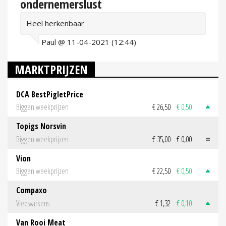
ondernemerslust
Heel herkenbaar
Paul @ 11-04-2021 (12:44)
MARKTPRIJZEN
DCA BestPigletPrice
Biggen weekprijzen
€ 26,50
€ 0,50
Topigs Norsvin
Biggen weekprijzen
€ 35,00
€ 0,00
Vion
Biggen weekprijzen
€ 22,50
€ 0,50
Compaxo
Vleesvarkens
€ 1,32
€ 0,10
Van Rooi Meat