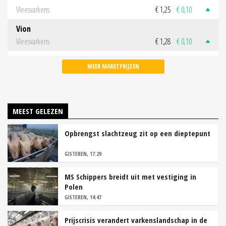
Vleesvarkens
€ 1,25
€ 0,10
Vion
Vleesvarkens
€ 1,28
€ 0,10
MEER MARKTPRIJZEN
MEEST GELEZEN
Opbrengst slachtzeug zit op een dieptepunt
GISTEREN, 17:29
MS Schippers breidt uit met vestiging in
Polen
GISTEREN, 14:47
Prijscrisis verandert varkenslandschap in de