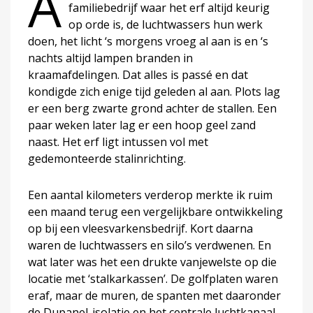
A
familiebedrijf waar het erf altijd keurig
op orde is, de luchtwassers hun werk
doen, het licht ‘s morgens vroeg al aan is en ‘s
nachts altijd lampen branden in
kraamafdelingen. Dat alles is passé en dat
kondigde zich enige tijd geleden al aan. Plots lag
er een berg zwarte grond achter de stallen. Een
paar weken later lag er een hoop geel zand
naast. Het erf ligt intussen vol met
gedemonteerde stalinrichting.
Een aantal kilometers verderop merkte ik ruim
een maand terug een vergelijkbare ontwikkeling
op bij een vleesvarkensbedrijf. Kort daarna
waren de luchtwassers en silo’s verdwenen. En
wat later was het een drukte vanjewelste op die
locatie met ‘stalkarkassen’. De golfplaten waren
eraf, maar de muren, de spanten met daaronder
de Dupanel-isolatie en het centrale luchtkanaal