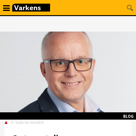
BLOG
© Studio Van Assendelft