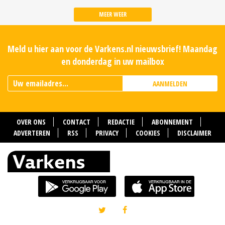
MEER WEER
Meld u hier aan voor de Varkens.nl nieuwsbrief! Maandag
en donderdag in uw mailbox
AANMELDEN
OVER ONS
CONTACT
REDACTIE
ABONNEMENT
ADVERTEREN
RSS
PRIVACY
COOKIES
DISCLAIMER