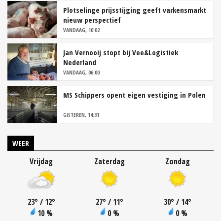
Plotselinge prijsstijging geeft varkensmarkt
nieuw perspectief
VANDAAG, 10:02
Jan Vernooij stopt bij Vee&Logistiek
Nederland
VANDAAG, 06:00
MS Schippers opent eigen vestiging in Polen
GISTEREN, 14:31
WEER
Vrijdag
Zaterdag
Zondag
23
°
/ 12
°
27
°
/ 11
°
30
°
/ 14
°
10 %
0 %
0 %