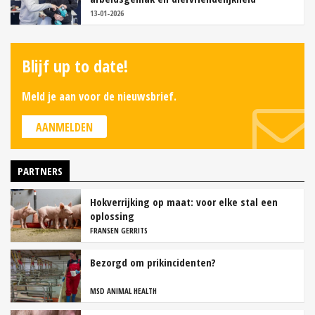
13-01-2026
Blijf up to date!
Meld je aan voor de nieuwsbrief.
AANMELDEN
PARTNERS
Hokverrijking op maat: voor elke stal een
oplossing
FRANSEN GERRITS
Bezorgd om prikincidenten?
MSD ANIMAL HEALTH