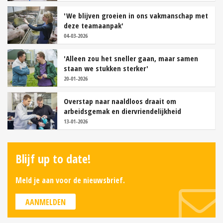
'We blijven groeien in ons vakmanschap met
deze teamaanpak'
04-03-2026
'Alleen zou het sneller gaan, maar samen
staan we stukken sterker'
20-01-2026
Overstap naar naaldloos draait om
arbeidsgemak en diervriendelijkheid
13-01-2026
Blijf up to date!
Meld je aan voor de nieuwsbrief.
AANMELDEN