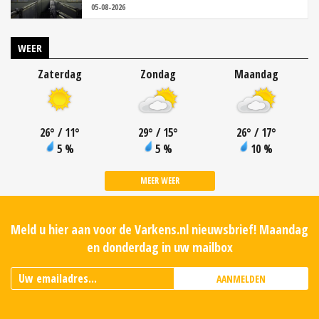
05-08-2026
WEER
Zaterdag
Zondag
Maandag
26
°
/ 11
°
29
°
/ 15
°
26
°
/ 17
°
5 %
5 %
10 %
MEER WEER
Meld u hier aan voor de Varkens.nl nieuwsbrief! Maandag
en donderdag in uw mailbox
AANMELDEN