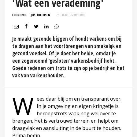
'Wat een verademing'
ECONOMIE
JOS THELOSEN
27 FEB 2025 OM 08:30
UUR
Je maakt gezonde biggen of houdt varkens om bij
te dragen aan het voortbrengen van smakelijk en
gezond voedsel. Of je doet het beide, omdat je
een zogenoemd ‘gesloten’ varkensbedrijf hebt.
Goede redenen om trots te zijn op je bedrijf en het
vak van varkenshouder.
W
ees daar blij om en transparant over.
In je omgeving en eigen kringetje is
beroepstrots vaak nog wel over te
brengen. Het is vertrouwd terrein en helpt om
draagvlak en aansluiting in de buurt te houden.
Prima begin.