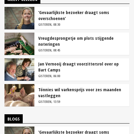
‘Gevaarlijkste bezoeker draagt soms
overschoenen’
GISTEREN, 08:30
Vreugdesprongetje om plots stijgende
noteringen
GISTEREN, 08:45
Jan Vernooij draagt voorzittersrol over op
Bart Camps
GISTEREN, 06:00
Tönnies wil varkensprijs voor zes maanden
vastleggen
GISTEREN, 13:59
BLOGS
‘Gevaarlijkste bezoeker draagt soms