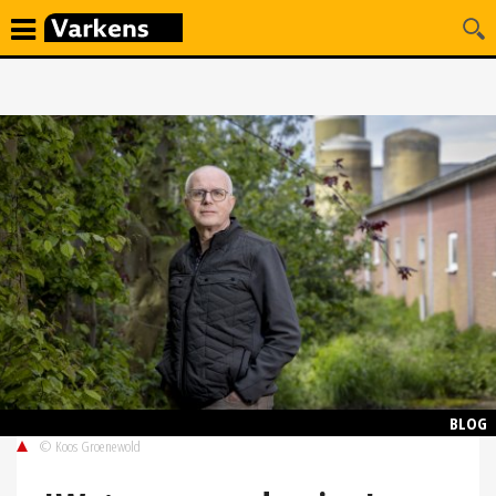
BLOG
© Koos Groenewold