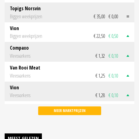
Topigs Norsvin
Biggen weekprijzen
€ 35,00
€ 0,00
Vion
Biggen weekprijzen
€ 22,50
€ 0,50
Compaxo
Vleesvarkens
€ 1,32
€ 0,10
Van Rooi Meat
Vleesvarkens
€ 1,25
€ 0,10
Vion
Vleesvarkens
€ 1,28
€ 0,10
MEER MARKTPRIJZEN
MEEST GELEZEN