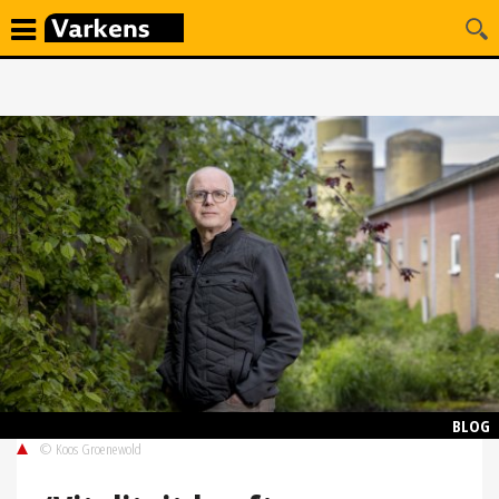
BLOG
© Koos Groenewold