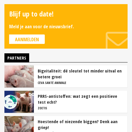
Blijf up to date!
Meld je aan voor de nieuwsbrief.
AANMELDEN
PARTNERS
Bigvitaliteit: dé sleutel tot minder uitval en
betere groei
CEVA SANTÉ ANIMALE
PRRS-antistoffen: wat zegt een positieve
test echt?
ZOETIS
Hoestende of niezende biggen? Denk aan
griep!