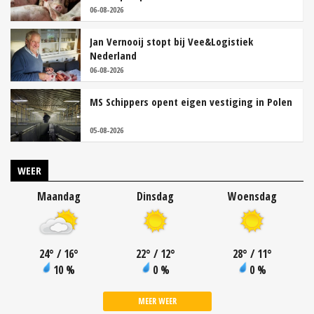
06-08-2026
Jan Vernooij stopt bij Vee&Logistiek
Nederland
06-08-2026
MS Schippers opent eigen vestiging in Polen
05-08-2026
WEER
Maandag
Dinsdag
Woensdag
24
°
/ 16
°
22
°
/ 12
°
28
°
/ 11
°
10 %
0 %
0 %
MEER WEER