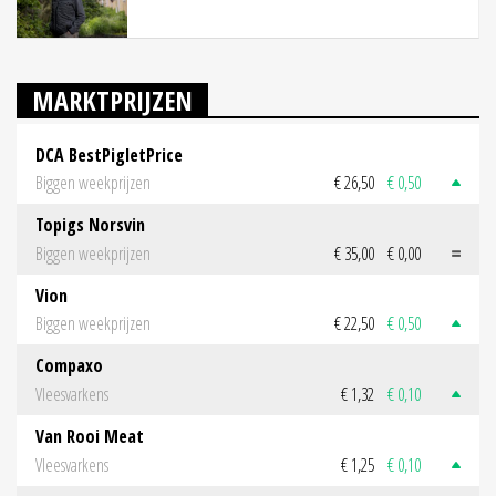
MARKTPRIJZEN
DCA BestPigletPrice
Biggen weekprijzen
€ 26,50
€ 0,50
Topigs Norsvin
Biggen weekprijzen
€ 35,00
€ 0,00
Vion
Biggen weekprijzen
€ 22,50
€ 0,50
Compaxo
Vleesvarkens
€ 1,32
€ 0,10
Van Rooi Meat
Vleesvarkens
€ 1,25
€ 0,10