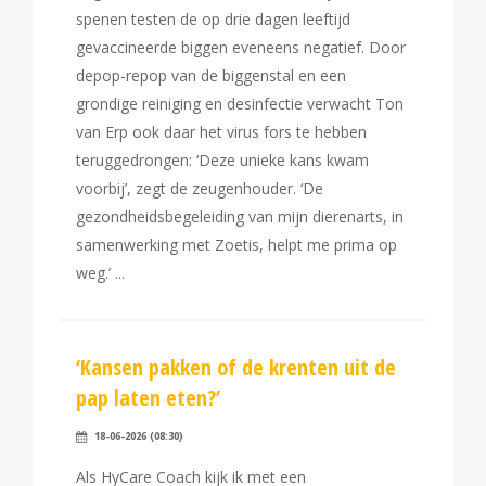
spenen testen de op drie dagen leeftijd
gevaccineerde biggen eveneens negatief. Door
depop-repop van de biggenstal en een
grondige reiniging en desinfectie verwacht Ton
van Erp ook daar het virus fors te hebben
teruggedrongen: ‘Deze unieke kans kwam
voorbij’, zegt de zeugenhouder. ‘De
gezondheidsbegeleiding van mijn dierenarts, in
samenwerking met Zoetis, helpt me prima op
weg.’
‘Kansen pakken of de krenten uit de
pap laten eten?’
18-06-2026 (08:30)
Als HyCare Coach kijk ik met een