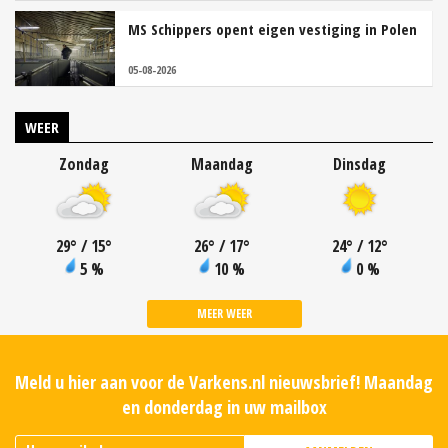
MS Schippers opent eigen vestiging in Polen
05-08-2026
WEER
Zondag
Maandag
Dinsdag
29
°
/ 15
°
26
°
/ 17
°
24
°
/ 12
°
5 %
10 %
0 %
MEER WEER
Meld u hier aan voor de Varkens.nl nieuwsbrief! Maandag
en donderdag in uw mailbox