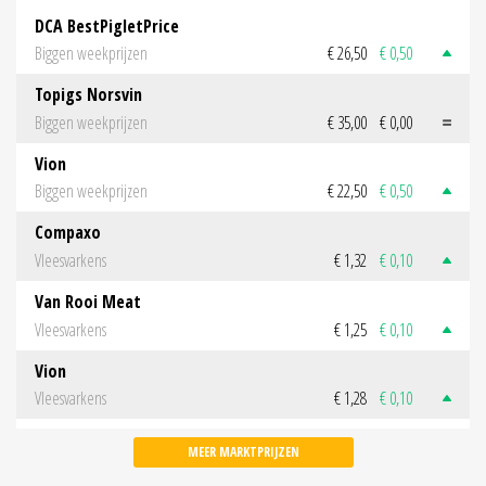
DCA BestPigletPrice
Biggen weekprijzen
€ 26,50
€ 0,50
Topigs Norsvin
Biggen weekprijzen
€ 35,00
€ 0,00
Vion
Biggen weekprijzen
€ 22,50
€ 0,50
Compaxo
Vleesvarkens
€ 1,32
€ 0,10
Van Rooi Meat
Vleesvarkens
€ 1,25
€ 0,10
Vion
Vleesvarkens
€ 1,28
€ 0,10
MEER MARKTPRIJZEN