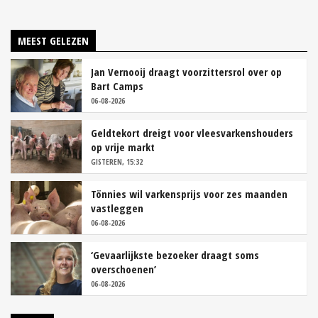
MEEST GELEZEN
Jan Vernooij draagt voorzittersrol over op
Bart Camps
06-08-2026
Geldtekort dreigt voor vleesvarkenshouders
op vrije markt
GISTEREN, 15:32
Tönnies wil varkensprijs voor zes maanden
vastleggen
06-08-2026
‘Gevaarlijkste bezoeker draagt soms
overschoenen’
06-08-2026