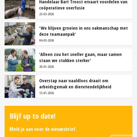
Handelaar Bart Troost ervaart voordelen van
coöperatieve voerfusie
23-03-2026
'We blijven groeien in ons vakmanschap met
deze teamaanpak'
04-03-2026
'Alleen zou het sneller gaan, maar samen
staan we stukken sterker'
20-01-2026
Overstap naar naaldloos draait om
arbeidsgemak en diervriendelijkheid
13-01-2026
Blijf up to date!
Meld je aan voor de nieuwsbrief.