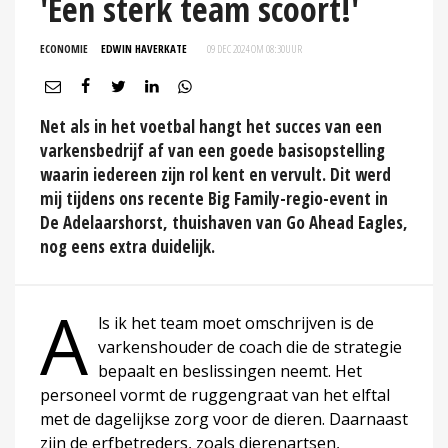
'Een sterk team scoort!'
ECONOMIE
EDWIN HAVERKATE
09 DEC 2024 OM 08:30
UUR
Net als in het voetbal hangt het succes van een
varkensbedrijf af van een goede basisopstelling
waarin iedereen zijn rol kent en vervult. Dit werd
mij tijdens ons recente Big Family-regio-event in
De Adelaarshorst, thuishaven van Go Ahead Eagles,
nog eens extra duidelijk.
A
ls ik het team moet omschrijven is de
varkenshouder de coach die de strategie
bepaalt en beslissingen neemt. Het
personeel vormt de ruggengraat van het elftal
met de dagelijkse zorg voor de dieren. Daarnaast
zijn de erfbetreders, zoals dierenartsen,