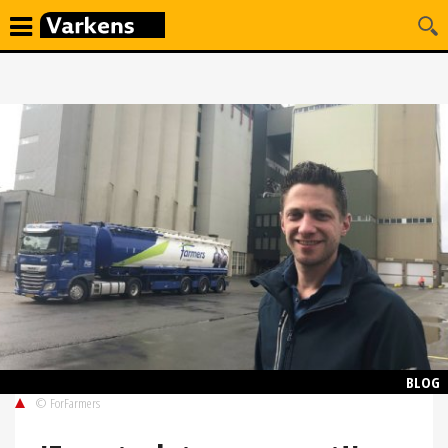
BLOG
© ForFarmers