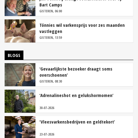
Bart Camps
GISTEREN, 06:00
Tönnies wil varkensprijs voor zes maanden
vastleggen
GISTEREN, 13:59
BLOGS
‘Gevaarlijkste bezoeker draagt soms
overschoenen’
GISTEREN, 08:30
‘Adrenalineshot en gelukshormomen’
30-07-2026
‘Vleesvarkensbedrijven en geldtekort’
23-07-2026