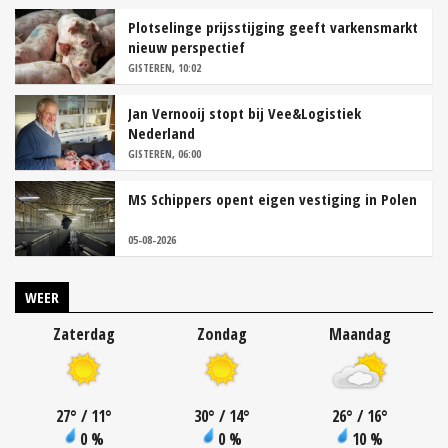
Plotselinge prijsstijging geeft varkensmarkt
nieuw perspectief
GISTEREN, 10:02
Jan Vernooij stopt bij Vee&Logistiek
Nederland
GISTEREN, 06:00
MS Schippers opent eigen vestiging in Polen
05-08-2026
WEER
Zaterdag
Zondag
Maandag
27
°
/ 11
°
30
°
/ 14
°
26
°
/ 16
°
0 %
0 %
10 %