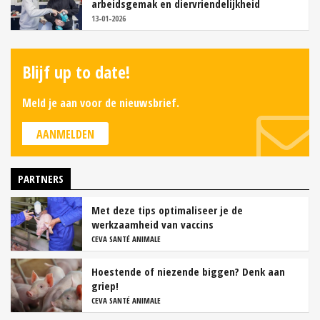
arbeidsgemak en diervriendelijkheid
13-01-2026
Blijf up to date!
Meld je aan voor de nieuwsbrief.
AANMELDEN
PARTNERS
Met deze tips optimaliseer je de
werkzaamheid van vaccins
CEVA SANTÉ ANIMALE
Hoestende of niezende biggen? Denk aan
griep!
CEVA SANTÉ ANIMALE