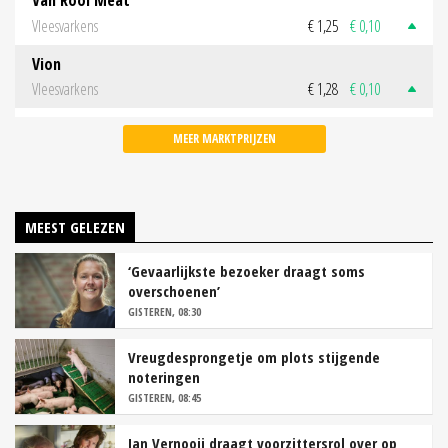
Van Rooi Meat
Vleesvarkens
€ 1,25
€ 0,10
Vion
Vleesvarkens
€ 1,28
€ 0,10
MEER MARKTPRIJZEN
MEEST GELEZEN
‘Gevaarlijkste bezoeker draagt soms
overschoenen’
GISTEREN, 08:30
Vreugdesprongetje om plots stijgende
noteringen
GISTEREN, 08:45
Jan Vernooij draagt voorzittersrol over op