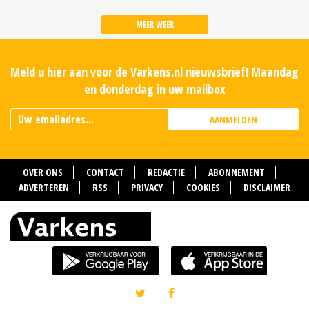
MEER WEER
Meld u hier aan voor de Varkens.nl nieuwsbrief! Maandag
en donderdag in uw mailbox
AANMELDEN
OVER ONS
CONTACT
REDACTIE
ABONNEMENT
ADVERTEREN
RSS
PRIVACY
COOKIES
DISCLAIMER