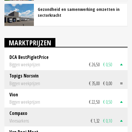
Gezondheid en samenwerking omzetten in
sectorkracht
MARKTPRIJZEN
DCA BestPigletPrice
Biggen weekprijzen
€ 26,50
€ 0,50
Topigs Norsvin
Biggen weekprijzen
€ 35,00
€ 0,00
Vion
Biggen weekprijzen
€ 22,50
€ 0,50
Compaxo
Vleesvarkens
€ 1,32
€ 0,10