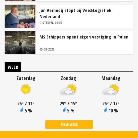
Jan Vernooij stopt bij Vee&Logistiek
Nederland
GISTEREN, 06:00
MS Schippers opent eigen vestiging in Polen
05-08-2026
WEER
Zaterdag
Zondag
Maandag
26
°
/ 11
°
29
°
/ 15
°
26
°
/ 17
°
5 %
5 %
10 %
MEER WEER