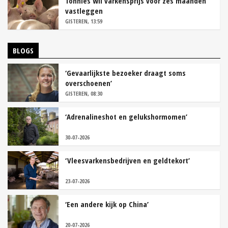
Tönnies wil varkensprijs voor zes maanden
vastleggen
GISTEREN, 13:59
BLOGS
‘Gevaarlijkste bezoeker draagt soms
overschoenen’
GISTEREN, 08:30
‘Adrenalineshot en gelukshormomen’
30-07-2026
‘Vleesvarkensbedrijven en geldtekort’
23-07-2026
‘Een andere kijk op China’
20-07-2026