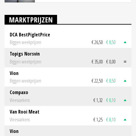
MARKTPRIJZEN
DCA BestPigletPrice
Biggen weekprijzen
€ 26,50
€ 0,50
Topigs Norsvin
Biggen weekprijzen
€ 35,00
€ 0,00
Vion
Biggen weekprijzen
€ 22,50
€ 0,50
Compaxo
Vleesvarkens
€ 1,32
€ 0,10
Van Rooi Meat
Vleesvarkens
€ 1,25
€ 0,10
Vion