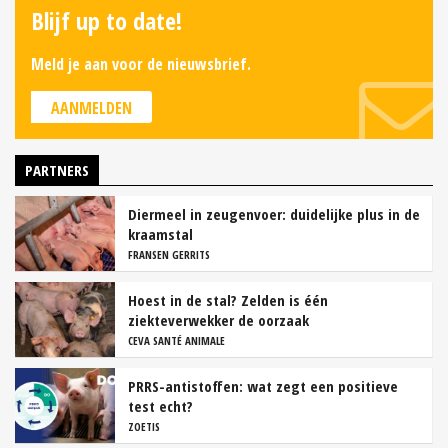
Blijf up to date!
Meld je aan voor de nieuwsbrief.
AANMELDEN
PARTNERS
Diermeel in zeugenvoer: duidelijke plus in de
kraamstal
FRANSEN GERRITS
Hoest in de stal? Zelden is één
ziekteverwekker de oorzaak
CEVA SANTÉ ANIMALE
PRRS-antistoffen: wat zegt een positieve
test echt?
ZOETIS