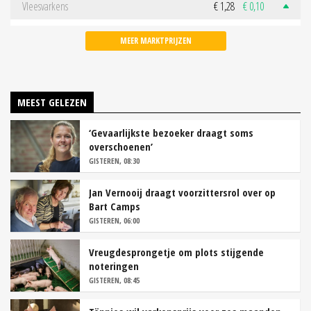
Vleesvarkens
€ 1,28
€ 0,10
MEER MARKTPRIJZEN
MEEST GELEZEN
‘Gevaarlijkste bezoeker draagt soms
overschoenen’
GISTEREN, 08:30
Jan Vernooij draagt voorzittersrol over op
Bart Camps
GISTEREN, 06:00
Vreugdesprongetje om plots stijgende
noteringen
GISTEREN, 08:45