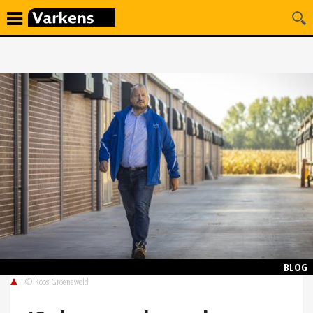
BLOG
© Koos Groenewold