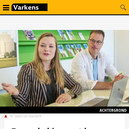
ACHTERGROND
© Studio Van Assendelft