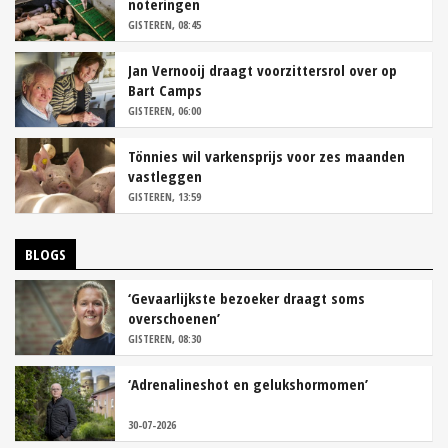
noteringen
GISTEREN, 08:45
Jan Vernooij draagt voorzittersrol over op
Bart Camps
GISTEREN, 06:00
Tönnies wil varkensprijs voor zes maanden
vastleggen
GISTEREN, 13:59
BLOGS
‘Gevaarlijkste bezoeker draagt soms
overschoenen’
GISTEREN, 08:30
‘Adrenalineshot en gelukshormomen’
30-07-2026