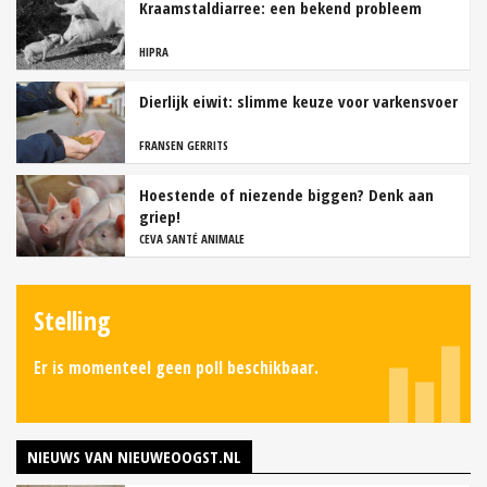
Kraamstaldiarree: een bekend probleem
HIPRA
Dierlijk eiwit: slimme keuze voor varkensvoer
FRANSEN GERRITS
Hoestende of niezende biggen? Denk aan
griep!
CEVA SANTÉ ANIMALE
Stelling
Er is momenteel geen poll beschikbaar.
NIEUWS VAN NIEUWEOOGST.NL