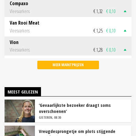
Compaxo
Vleesvarkens
€ 1,32
€ 0,10
Van Rooi Meat
Vleesvarkens
€ 1,25
€ 0,10
Vion
Vleesvarkens
€ 1,28
€ 0,10
MEER MARKTPRIJZEN
MEEST GELEZEN
‘Gevaarlijkste bezoeker draagt soms
overschoenen’
GISTEREN, 08:30
Vreugdesprongetje om plots stijgende