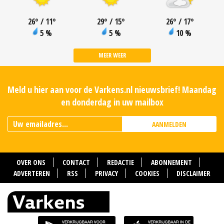
26
°
/ 11
°
29
°
/ 15
°
26
°
/ 17
°
5 %
5 %
10 %
MEER WEER
Meld u hier aan voor de Varkens.nl nieuwsbrief! Maandag
en donderdag in uw mailbox
AANMELDEN
OVER ONS
CONTACT
REDACTIE
ABONNEMENT
ADVERTEREN
RSS
PRIVACY
COOKIES
DISCLAIMER