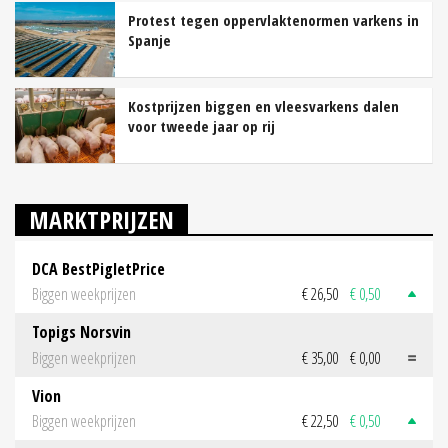
Protest tegen oppervlaktenormen varkens in
Spanje
Kostprijzen biggen en vleesvarkens dalen
voor tweede jaar op rij
MARKTPRIJZEN
DCA BestPigletPrice
Biggen weekprijzen
€ 26,50
€ 0,50
Topigs Norsvin
Biggen weekprijzen
€ 35,00
€ 0,00
Vion
Biggen weekprijzen
€ 22,50
€ 0,50