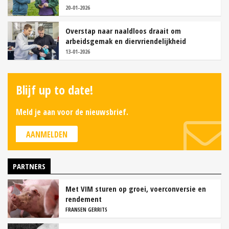
20-01-2026
Overstap naar naaldloos draait om
arbeidsgemak en diervriendelijkheid
13-01-2026
Blijf up to date!
Meld je aan voor de nieuwsbrief.
AANMELDEN
PARTNERS
Met VIM sturen op groei, voerconversie en
rendement
FRANSEN GERRITS