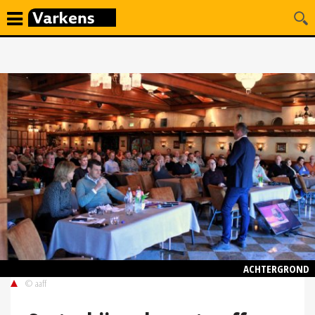
ACHTERGROND
© aaff