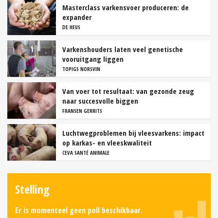
Masterclass varkensvoer produceren: de
expander
DE HEUS
Varkenshouders laten veel genetische
vooruitgang liggen
TOPIGS NORSVIN
Van voer tot resultaat: van gezonde zeug
naar succesvolle biggen
FRANSEN GERRITS
Luchtwegproblemen bij vleesvarkens: impact
op karkas- en vleeskwaliteit
CEVA SANTÉ ANIMALE
Stelling
Er is momenteel geen poll beschikbaar.