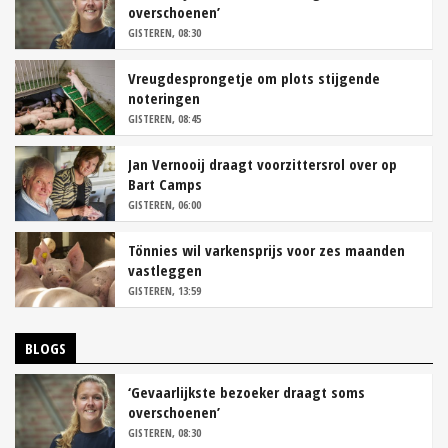
overschoenen’
GISTEREN, 08:30
Vreugdesprongetje om plots stijgende
noteringen
GISTEREN, 08:45
Jan Vernooij draagt voorzittersrol over op
Bart Camps
GISTEREN, 06:00
Tönnies wil varkensprijs voor zes maanden
vastleggen
GISTEREN, 13:59
BLOGS
‘Gevaarlijkste bezoeker draagt soms
overschoenen’
GISTEREN, 08:30