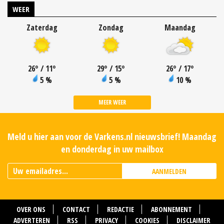
WEER
Zaterdag
Zondag
Maandag
26
°
/ 11
°
29
°
/ 15
°
26
°
/ 17
°
5 %
5 %
10 %
MEER WEER
Meld u hier aan voor de Varkens.nl nieuwsbrief! Maandag
en donderdag in uw mailbox
AANMELDEN
OVER ONS
CONTACT
REDACTIE
ABONNEMENT
ADVERTEREN
RSS
PRIVACY
COOKIES
DISCLAIMER