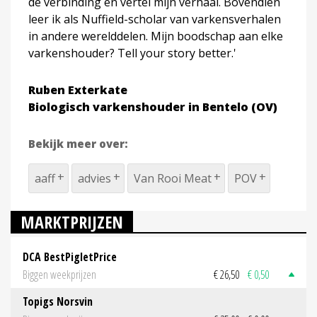
de verbinding en vertel mijn verhaal. Bovendien
leer ik als Nuffield-scholar van varkensverhalen
in andere werelddelen. Mijn boodschap aan elke
varkenshouder? Tell your story better.'
Ruben Exterkate
Biologisch varkenshouder in Bentelo (OV)
Bekijk meer over:
aaff
advies
Van Rooi Meat
POV
MARKTPRIJZEN
DCA BestPigletPrice
Biggen weekprijzen
€ 26,50
€ 0,50
Topigs Norsvin