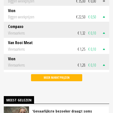
Biggen weekprijzen
€ 35,00
€ 0,00
Vion
Biggen weekprijzen
€ 22,50
€ 0,50
Compaxo
Vleesvarkens
€ 1,32
€ 0,10
Van Rooi Meat
Vleesvarkens
€ 1,25
€ 0,10
Vion
Vleesvarkens
€ 1,28
€ 0,10
MEER MARKTPRIJZEN
MEEST GELEZEN
‘Gevaarlijkste bezoeker draagt soms