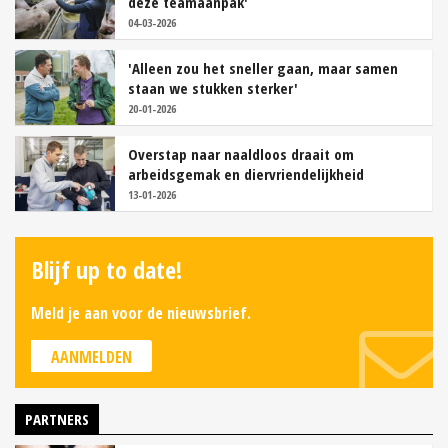
deze teamaanpak'
04-03-2026
'Alleen zou het sneller gaan, maar samen
staan we stukken sterker'
20-01-2026
Overstap naar naaldloos draait om
arbeidsgemak en diervriendelijkheid
13-01-2026
Blijf up to date!
Meld je aan voor de nieuwsbrief.
AANMELDEN
PARTNERS