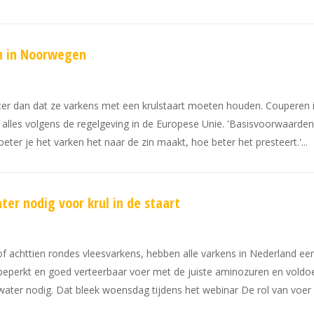
en in Noorwegen
r dan dat ze varkens met een krulstaart moeten houden. Couperen is
lles volgens de regelgeving in de Europese Unie. 'Basisvoorwaarden
eter je het varken het naar de zin maakt, hoe beter het presteert.'
er nodig voor krul in de staart
k of achttien rondes vleesvarkens, hebben alle varkens in Nederland een
eperkt en goed verteerbaar voer met de juiste aminozuren en voldoen
ater nodig. Dat bleek woensdag tijdens het webinar De rol van voer 