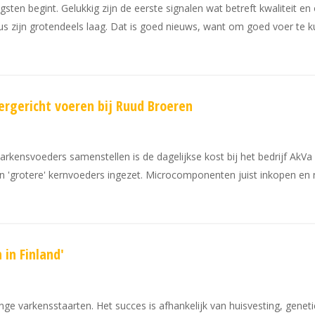
ten begint. Gelukkig zijn de eerste signalen wat betreft kwaliteit en 
s zijn grotendeels laag. Dat is goed nieuws, want om goed voer te k
rgericht voeren bij Ruud Broeren
arkensvoeders samenstellen is de dagelijkse kost bij het bedrijf AkV
n 'grotere' kernvoeders ingezet. Microcomponenten juist inkopen en
in Finland'
ange varkensstaarten. Het succes is afhankelijk van huisvesting, genet