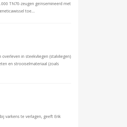
e 20.000 TN70-zeugen geïnsemineerd met
neticawissel toe.
 overleven in steekvliegen (stalvliegen)
eten en strooiselmateriaal (zoals
j varkens te verlagen, geeft Erik