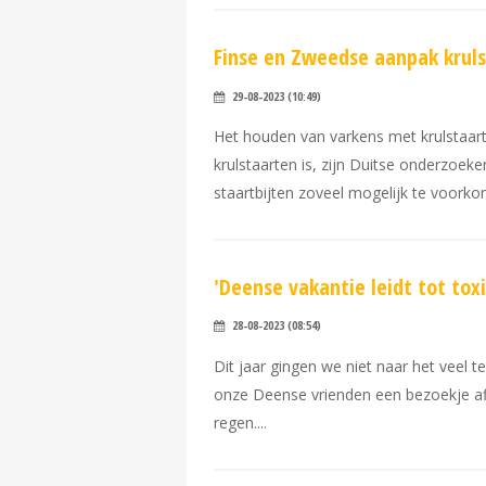
Finse en Zweedse aanpak kruls
29-08-2023 (10:49)
Het houden van varkens met krulstaart
krulstaarten is, zijn Duitse onderzoek
staartbijten zoveel mogelijk te voork
'Deense vakantie leidt tot to
28-08-2023 (08:54)
Dit jaar gingen we niet naar het veel
onze Deense vrienden een bezoekje af
regen.