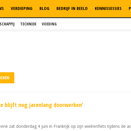
WS
VERDIEPING
BLOG
BEDRIJF IN BEELD
KENNISSESSIES
P
SCHAPPIJ
TECHNIEK
VOEDING
e blijft nog jarenlang doorwerken’
e zat donderdag 4 juni in Frankrijk op zijn wielrenfiets tijdens de a