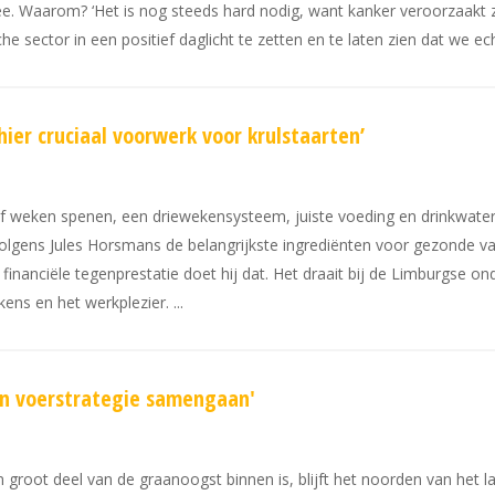
e. Waarom? ‘Het is nog steeds hard nodig, want kanker veroorzaakt z
 sector in een positief daglicht te zetten en te laten zien dat we ec
ier cruciaal voorwerk voor krulstaarten’
ijf weken spenen, een driewekensysteem, juiste voeding en drinkwat
 volgens Jules Horsmans de belangrijkste ingrediënten voor gezonde 
financiële tegenprestatie doet hij dat. Het draait bij de Limburgse o
kens en het werkplezier.
n voerstrategie samengaan'
een groot deel van de graanoogst binnen is, blijft het noorden van he