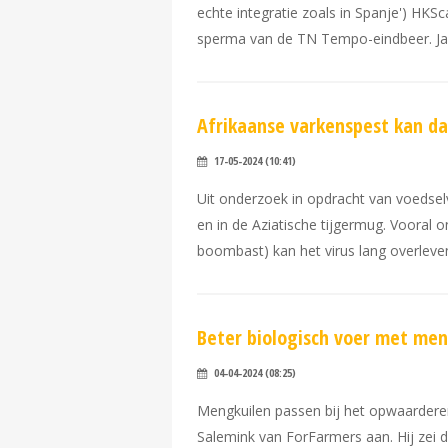
echte integratie zoals in Spanje') HK
sperma van de TN Tempo-eindbeer. Jan
Afrikaanse varkenspest kan da
17-05-2024 (10:41)
Uit onderzoek in opdracht van voedselve
en in de Aziatische tijgermug. Vooral 
boombast) kan het virus lang overleve
Beter biologisch voer met men
04-04-2024 (08:25)
Mengkuilen passen bij het opwaarderen
Salemink van ForFarmers aan. Hij zei 