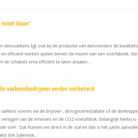
 nooit klaar’
n vleesvarkens ligt ook bij de productie van diervoerders de kwaliteit
 en efficiënt werken spelen binnen de muren van een voerfabriek. Ver
de schakels erna efficiënt te laten draaien.
de varkensbedrijven verder verbeterd
arkens voeren via de brijvoer-, droogvoerinstallatie of de drinknippel
et verlagen van de emissies en de CO2-voetafdruk. Belangrijk hierbij 
nde voer. 'Dat kunnen we direct in de stal en dan is het juiste aanvul
ist Erik Salemink.