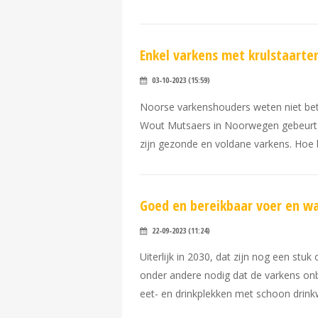
Enkel varkens met krulstaart
03-10-2023 (15:59)
Noorse varkenshouders weten niet bete
Wout Mutsaers in Noorwegen gebeurt a
zijn gezonde en voldane varkens. Hoe b
Goed en bereikbaar voer en wat
22-09-2023 (11:24)
Uiterlijk in 2030, dat zijn nog een stu
onder andere nodig dat de varkens onb
eet- en drinkplekken met schoon drinkw