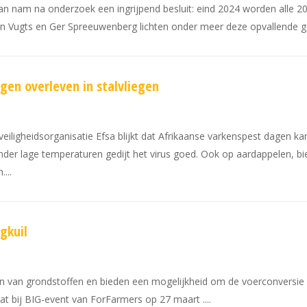
Scan nam na onderzoek een ingrijpend besluit: eind 2024 worden all
 Vugts en Ger Spreeuwenberg lichten onder meer deze opvallende ge
gen overleven in stalvliegen
iligheidsorganisatie Efsa blijkt dat Afrikaanse varkenspest dagen kan
onder lage temperaturen gedijt het virus goed. Ook op aardappelen, bi
n.
gkuil
 van grondstoffen en bieden een mogelijkheid om de voerconversie bi
dat bij BIG-event van ForFarmers op 27 maart .