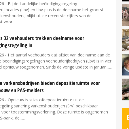
26
- Bij de Landelijke beëindigingsregeling
ijlocaties (Lbv) en Lbv-plus is de deelname het grootst
kenshouders, blijkt uit de recentste cijfers van de
t voor...
s 32 veehouders trekken deelname voor
ingsregeling in
26
- Het aantal veehouders dat afziet van deelname aan de
e beëindigingsregelingen veehouderijbedrijven (Lbv) is in vier
d opnieuw toegenomen. Sinds de vorige update in januari...
e varkensbedrijven bieden depositieruimte voor
ouw en PAS-melders
26
- Opnieuw is stikstofdepositieruimte uit de
egeling sanering varkenshouderijen (Srv) beschikbaar
voor toestemmingsverlening. Deze ruimte is opgenomen
S-bank, de...