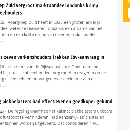
M
ep Zuid vergroot marktaandeel ondanks krimp
veehouders
26
- Voergroep Zuid heeft in 2025 een groter landelijk
deel weten te realiseren, ondanks een afname van het
anten en een lichte daling van de voerproductie. Het
.
s zeven varkenshouders trekken Lbv-aanvraag in
26
- Uit cijfers van de Rijksdienst voor Ondernemend
d blijkt dat acht veehouders nog moeten reageren op de
ing die ze hebben ontvangen over deelname aan de
...
g piekbelasters had effectiever en goedkoper gekund
26
- De regeling waarmee het kabinet piekbelasters uitkocht
ofuitstoot te verminderen, had aanzienlijk efficiënter en
ger kunnen worden uitgevoerd. Dat concluderen NRC,