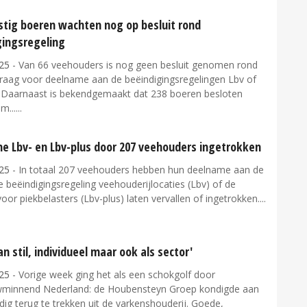
stig boeren wachten nog op besluit rond
gingsregeling
25
- Van 66 veehouders is nog geen besluit genomen rond
raag voor deelname aan de beëindigingsregelingen Lbv of
. Daarnaast is bekendgemaakt dat 238 boeren besloten
m...
e Lbv- en Lbv-plus door 207 veehouders ingetrokken
25
- In totaal 207 veehouders hebben hun deelname aan de
e beëindigingsregeling veehouderijlocaties (Lbv) of de
voor piekbelasters (Lbv-plus) laten vervallen of ingetrokken....
n stil, individueel maar ook als sector'
25
- Vorige week ging het als een schokgolf door
minnend Nederland: de Houbensteyn Groep kondigde aan
edig terug te trekken uit de varkenshouderij. Goede,