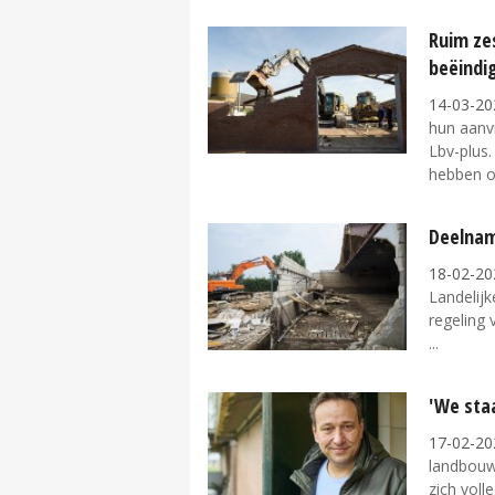
Ruim ze
beëindi
14-03-20
hun aanv
Lbv-plus
hebben o
Deelnam
18-02-20
Landelijk
regeling 
'We staa
17-02-20
landbouw
zich voll