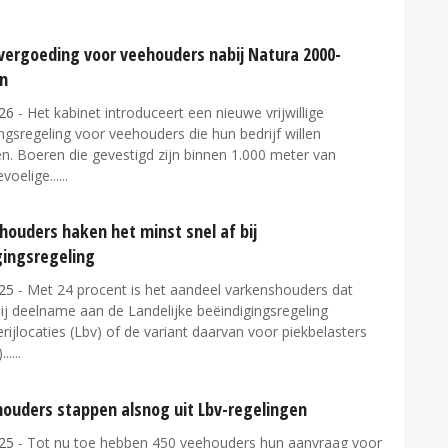
vergoeding voor veehouders nabij Natura 2000-
n
26
- Het kabinet introduceert een nieuwe vrijwillige
ngsregeling voor veehouders die hun bedrijf willen
n. Boeren die gevestigd zijn binnen 1.000 meter van
voelige...
houders haken het minst snel af bij
gingsregeling
25
- Met 24 procent is het aandeel varkenshouders dat
ij deelname aan de Landelijke beëindigingsregeling
ijlocaties (Lbv) of de variant daarvan voor piekbelasters
...
houders stappen alsnog uit Lbv-regelingen
25
- Tot nu toe hebben 450 veehouders hun aanvraag voor