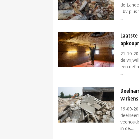
de Landel
Lbv-plus 
Laatste
opkoopr
21-10-20
de vrijwi
een defin
Deelnam
varkens
19-09-20
deelneem
veehouder
in de...