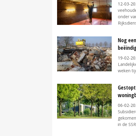
12-03-20
veehouder
onder var
Rijksdiens
Nog een
beëindig
19-02-20
Landelijk
weken tij
Gestopt
woningb
06-02-20
Subsidier
gekomen 
in de SSR