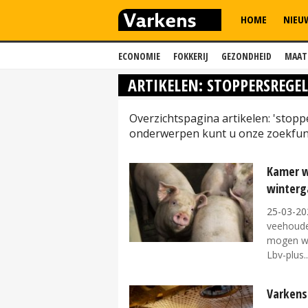
HOME
NIEU
ECONOMIE
FOKKERIJ
GEZONDHEID
MAAT
ARTIKELEN: STOPPERSREGE
Overzichtspagina artikelen: 'stopp
onderwerpen kunt u onze zoekfunc
Kamer w
winterga
25-03-20
veehouder
mogen wo
Lbv-plus..
Varkens