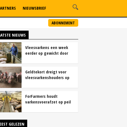
ARTNERS
NIEUWSBRIEF
ABONNEMENT
AATSTE NIEUWS
Vleesvarkens een week
eerder op gewicht door
continu aanbod van
brijvoer
Geldtekort dreigt voor
vleesvarkenshouders op
vrije markt
ForFarmers houdt
varkensvoerafzet op peil
ondanks krimp
varkensstapel
EEST GELEZEN