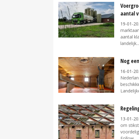
Voergro
aantal 
19-01-20
marktaan
aantal kl
landelijk..
Nog een
16-01-20
Nederlan
beschikk
Landelijke
Regelin
13-01-20
om stikst
voordeli
Follow...