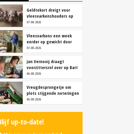
Geldtekort dreigt voor
vleesvarkenshouders op
vrije markt
07-08-2026
Vleesvarkens een week
eerder op gewicht door
continu aanbod van
07-08-2026
brijvoer
Jan Vernooij draagt
voorzittersrol over op Bart
Camps
06-08-2026
Vreugdesprongetje om
plots stijgende noteringen
06-08-2026
Blijf up-to-date!