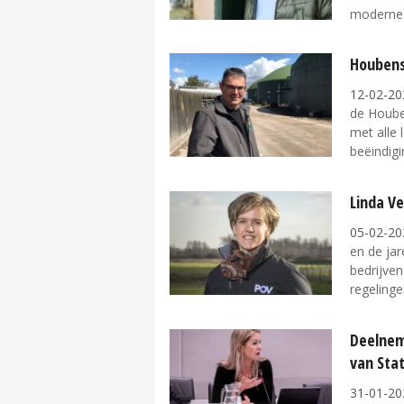
moderne.
Houbens
12-02-20
de Hoube
met alle 
beëindigi
Linda Ve
05-02-20
en de ja
bedrijven
regelingen
Deelnem
van Sta
31-01-20