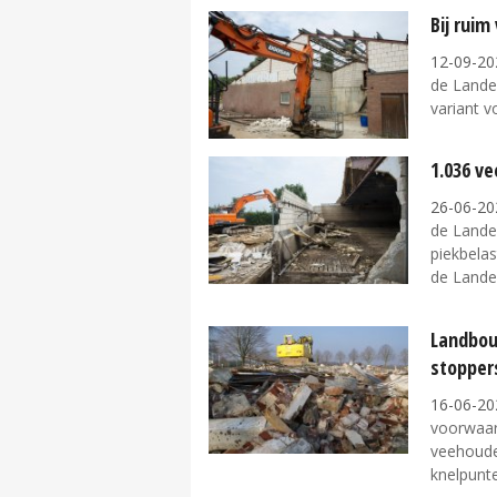
Bij ruim
12-09-20
de Landel
variant v
1.036 v
26-06-20
de Landel
piekbela
de Landeli
Landbou
stopper
16-06-20
voorwaar
veehouder
knelpunte