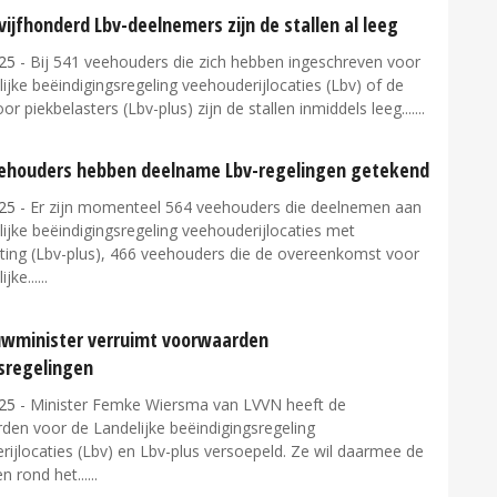
 vijfhonderd Lbv-deelnemers zijn de stallen al leeg
25
- Bij 541 veehouders die zich hebben ingeschreven voor
ijke beëindigingsregeling veehouderijlocaties (Lbv) of de
oor piekbelasters (Lbv-plus) zijn de stallen inmiddels leeg....
eehouders hebben deelname Lbv-regelingen getekend
25
- Er zijn momenteel 564 veehouders die deelnemen aan
ijke beëindigingsregeling veehouderijlocaties met
sting (Lbv-plus), 466 veehouders die de overeenkomst voor
jke...
wminister verruimt voorwaarden
sregelingen
25
- Minister Femke Wiersma van LVVN heeft de
den voor de Landelijke beëindigingsregeling
ijlocaties (Lbv) en Lbv-plus versoepeld. Ze wil daarmee de
n rond het...