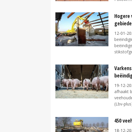
Hogere 
gebiede
12-01-20
beëindigi
beëindige
stikstofge
Varkens
beëindi
19-12-20
afhaakt b
veehouder
(Lbv-plus)
450 vee
18-12-20