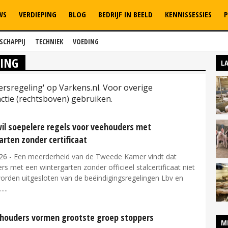
WS
VERDIEPING
BLOG
BEDRIJF IN BEELD
KENNISSESSIES
P
SCHAPPIJ
TECHNIEK
VOEDING
LING
L
ersregeling' op Varkens.nl. Voor overige
tie (rechtsboven) gebruiken.
il soepelere regels voor veehouders met
rten zonder certificaat
26
- Een meerderheid van de Tweede Kamer vindt dat
s met een wintergarten zonder officieel stalcertificaat niet
rden uitgesloten van de beëindigingsregelingen Lbv en
..
houders vormen grootste groep stoppers
M