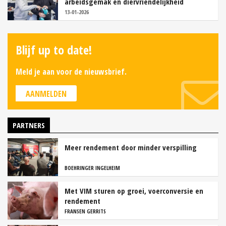
arbeidsgemak en diervriendelijkheid
13-01-2026
Blijf up to date!
Meld je aan voor de nieuwsbrief.
AANMELDEN
PARTNERS
Meer rendement door minder verspilling
BOEHRINGER INGELHEIM
Met VIM sturen op groei, voerconversie en
rendement
FRANSEN GERRITS