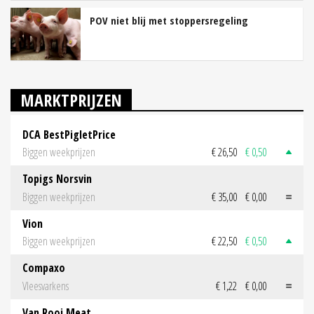
POV niet blij met stoppersregeling
MARKTPRIJZEN
DCA BestPigletPrice
Biggen weekprijzen
€ 26,50
€ 0,50
Topigs Norsvin
Biggen weekprijzen
€ 35,00
€ 0,00
Vion
Biggen weekprijzen
€ 22,50
€ 0,50
Compaxo
Vleesvarkens
€ 1,22
€ 0,00
Van Rooi Meat