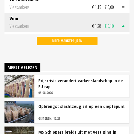
Vleesvarkens
€ 1,15
€ 0,00
Vion
Vleesvarkens
€ 1,28
€ 0,10
MEER MARKTPRIJZEN
MEEST GELEZEN
Prijscrisis verandert varkenslandschap in de
EU rap
03-08-2026
Opbrengst slachtzeug zit op een dieptepunt
GISTEREN, 17:29
MS Schippers breidt uit met vestiging in