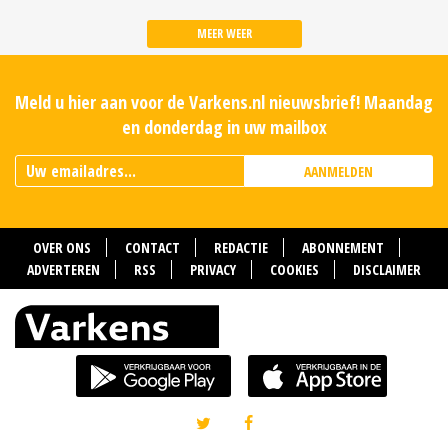
MEER WEER
Meld u hier aan voor de Varkens.nl nieuwsbrief! Maandag
en donderdag in uw mailbox
AANMELDEN
OVER ONS
CONTACT
REDACTIE
ABONNEMENT
ADVERTEREN
RSS
PRIVACY
COOKIES
DISCLAIMER