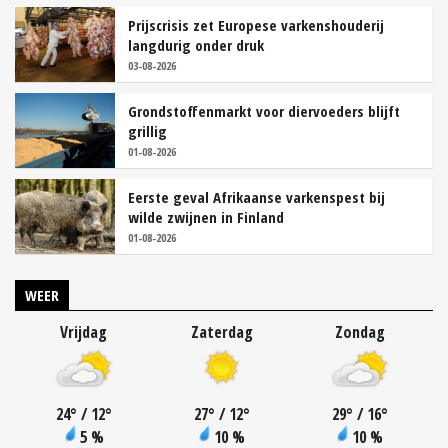
Prijscrisis zet Europese varkenshouderij
langdurig onder druk
03-08-2026
Grondstoffenmarkt voor diervoeders blijft
grillig
01-08-2026
Eerste geval Afrikaanse varkenspest bij
wilde zwijnen in Finland
01-08-2026
WEER
Vrijdag
Zaterdag
Zondag
24
°
/ 12
°
27
°
/ 12
°
29
°
/ 16
°
5 %
10 %
10 %