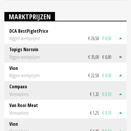
MARKTPRIJZEN
DCA BestPigletPrice
Biggen weekprijzen
€ 26,50
€ 0,50
Topigs Norsvin
Biggen weekprijzen
€ 35,00
€ 0,00
Vion
Biggen weekprijzen
€ 22,50
€ 0,50
Compaxo
Vleesvarkens
€ 1,32
€ 0,10
Van Rooi Meat
Vleesvarkens
€ 1,25
€ 0,10
Vion