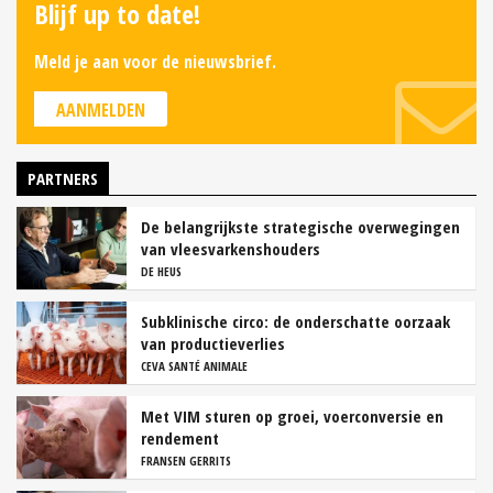
Blijf up to date!
Meld je aan voor de nieuwsbrief.
AANMELDEN
PARTNERS
De belangrijkste strategische overwegingen
van vleesvarkenshouders
DE HEUS
Subklinische circo: de onderschatte oorzaak
van productieverlies
CEVA SANTÉ ANIMALE
Met VIM sturen op groei, voerconversie en
rendement
FRANSEN GERRITS