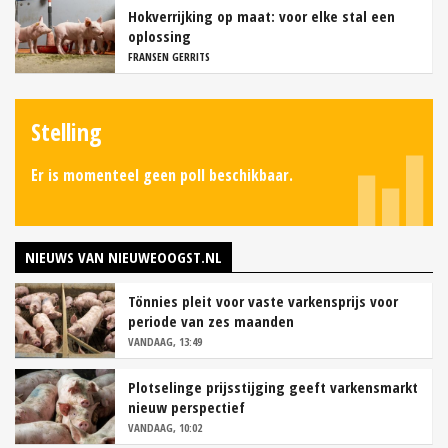
Hokverrijking op maat: voor elke stal een
oplossing
FRANSEN GERRITS
Stelling
Er is momenteel geen poll beschikbaar.
NIEUWS VAN NIEUWEOOGST.NL
Tönnies pleit voor vaste varkensprijs voor
periode van zes maanden
VANDAAG, 13:49
Plotselinge prijsstijging geeft varkensmarkt
nieuw perspectief
VANDAAG, 10:02