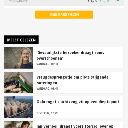
Vleesvarkens
€ 1,28
€ 0,10
MEER MARKTPRIJZEN
MEEST GELEZEN
‘Gevaarlijkste bezoeker draagt soms
overschoenen’
VANDAAG, 08:30
Vreugdesprongetje om plots stijgende
noteringen
VANDAAG, 08:45
Opbrengst slachtzeug zit op een dieptepunt
GISTEREN, 17:29
Jan Vernooij draagt voorzittersrol over op