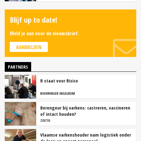
Blijf up to date!
Meld je aan voor de nieuwsbrief.
AANMELDEN
PARTNERS
R staat voor Risico
BOEHRINGER INGELHEIM
Berengeur bij varkens: castreren, vaccineren
of intact houden?
ZOETIS
Vlaamse varkenshouder nam logistiek onder