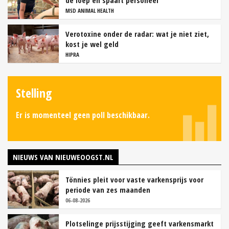
de loep en spaart personeel
MSD ANIMAL HEALTH
Verotoxine onder de radar: wat je niet ziet,
kost je wel geld
HIPRA
Stelling
Er is momenteel geen poll beschikbaar.
NIEUWS VAN NIEUWEOOGST.NL
Tönnies pleit voor vaste varkensprijs voor
periode van zes maanden
06-08-2026
Plotselinge prijsstijging geeft varkensmarkt