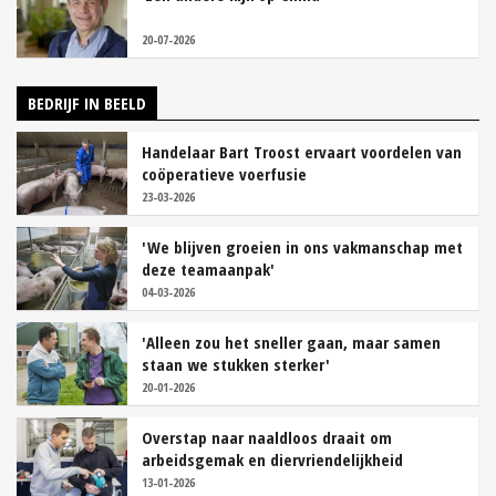
20-07-2026
BEDRIJF IN BEELD
Handelaar Bart Troost ervaart voordelen van
coöperatieve voerfusie
23-03-2026
'We blijven groeien in ons vakmanschap met
deze teamaanpak'
04-03-2026
'Alleen zou het sneller gaan, maar samen
staan we stukken sterker'
20-01-2026
Overstap naar naaldloos draait om
arbeidsgemak en diervriendelijkheid
13-01-2026