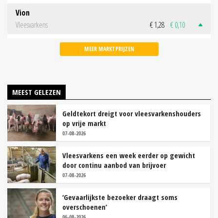
Vion
Vleesvarkens
€ 1,28
€ 0,10
MEER MARKTPRIJZEN
MEEST GELEZEN
Geldtekort dreigt voor vleesvarkenshouders
op vrije markt
07-08-2026
Vleesvarkens een week eerder op gewicht
door continu aanbod van brijvoer
07-08-2026
‘Gevaarlijkste bezoeker draagt soms
overschoenen’
06-08-2026