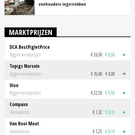
veehouders ingetrokken
MARKTPRIJZEN
DCA BestPigletPrice
Biggen weekprijzen
€ 26,50
€ 0,50
Topigs Norsvin
Biggen weekprijzen
€ 35,00
€ 0,00
Vion
Biggen weekprijzen
€ 22,50
€ 0,50
Compaxo
Vleesvarkens
€ 1,32
€ 0,10
Van Rooi Meat
Vleesvarkens
€ 1,25
€ 0,10