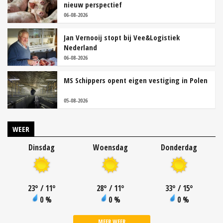
nieuw perspectief
06-08-2026
Jan Vernooij stopt bij Vee&Logistiek
Nederland
06-08-2026
MS Schippers opent eigen vestiging in Polen
05-08-2026
WEER
Dinsdag
Woensdag
Donderdag
23
°
/ 11
°
28
°
/ 11
°
33
°
/ 15
°
0 %
0 %
0 %
MEER WEER