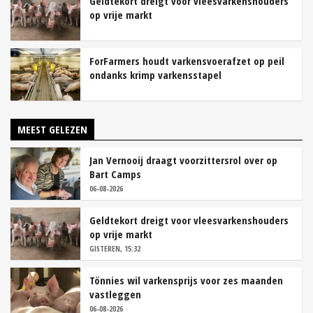
Geldtekort dreigt voor vleesvarkenshouders
op vrije markt
ForFarmers houdt varkensvoerafzet op peil
ondanks krimp varkensstapel
MEEST GELEZEN
Jan Vernooij draagt voorzittersrol over op
Bart Camps
06-08-2026
Geldtekort dreigt voor vleesvarkenshouders
op vrije markt
GISTEREN, 15:32
Tönnies wil varkensprijs voor zes maanden
vastleggen
06-08-2026