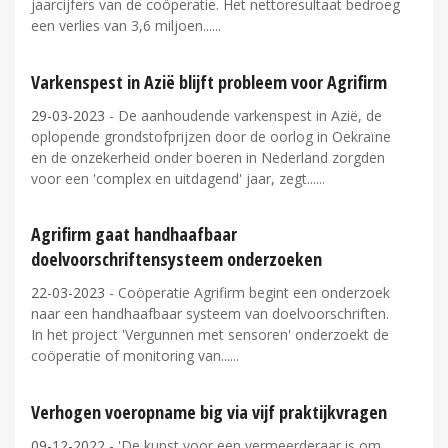
jaarcijfers van de coöperatie. Het nettoresultaat bedroeg
een verlies van 3,6 miljoen...
Varkenspest in Azië blijft probleem voor Agrifirm
29-03-2023
- De aanhoudende varkenspest in Azië, de
oplopende grondstofprijzen door de oorlog in Oekraïne
en de onzekerheid onder boeren in Nederland zorgden
voor een 'complex en uitdagend' jaar, zegt...
Agrifirm gaat handhaafbaar
doelvoorschriftensysteem onderzoeken
22-03-2023
- Coöperatie Agrifirm begint een onderzoek
naar een handhaafbaar systeem van doelvoorschriften.
In het project 'Vergunnen met sensoren' onderzoekt de
coöperatie of monitoring van...
Verhogen voeropname big via vijf praktijkvragen
09-12-2022
- 'De kunst voor een vermeerderaar is om