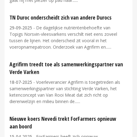
gaat hij met plezier op pad naar...
TN Duroc onderscheidt zich van andere Durocs
29-09-2025
- De dagelijkse nutriëntenbehoefte van
Topigs Norsvin-vleesvarkens verschilt niet eens zoveel
tussen de lijnen. Het onderscheid zit vooral in het
voeropnamepatroon. Onderzoek van Agrifirm en...
Agrifirm treedt toe als samenwerkingspartner van
Verde Varken
18-07-2025
- Voerleverancier Agrifirm is toegetreden als
samenwerkingspartner van stichting Verde Varken, het
ketenconcept van Van Rooi Meat dat zich richt op
dierenwelzijn en milieu binnen de...
Nieuwe koers Nevedi trekt ForFarmers opnieuw
aan boord
15-04-2025
- ForFarmers heeft zich opnieuw