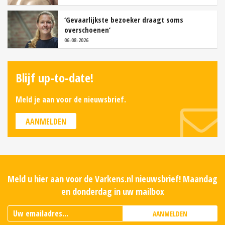
‘Gevaarlijkste bezoeker draagt soms
overschoenen’
06-08-2026
Blijf up-to-date!
Meld je aan voor de nieuwsbrief.
AANMELDEN
Meld u hier aan voor de Varkens.nl nieuwsbrief! Maandag
en donderdag in uw mailbox
AANMELDEN