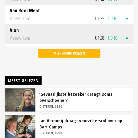
Van Rooi Meat
Vleesvarkens
€ 1,25
€ 0,10
Vion
Vleesvarkens
€ 1,28
€ 0,10
MEER MARKTPRIJZEN
MEEST GELEZEN
‘Gevaarlijkste bezoeker draagt soms
overschoenen’
GISTEREN, 08:30
Jan Vernooij draagt voorzittersrol over op
Bart Camps
GISTEREN, 06:00