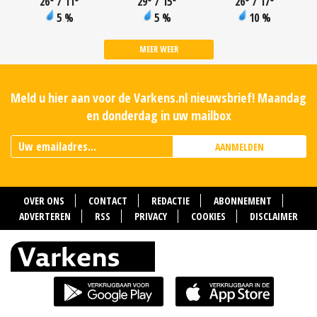
26
°
/ 11
°
29
°
/ 15
°
26
°
/ 17
°
5 %
5 %
10 %
MEER WEER
Meld u hier aan voor de Varkens.nl nieuwsbrief! Maandag
en donderdag in uw mailbox
AANMELDEN
OVER ONS
CONTACT
REDACTIE
ABONNEMENT
ADVERTEREN
RSS
PRIVACY
COOKIES
DISCLAIMER