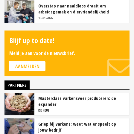
Overstap naar naaldloos draait om
arbeidsgemak en diervriendelijkheid
13-01-2026
Blijf up to date!
Meld je aan voor de nieuwsbrief.
AANMELDEN
PARTNERS
Masterclass varkensvoer produceren: de
expander
DE HEUS
Griep bij varkens: weet wat er speelt op
jouw bedrijf