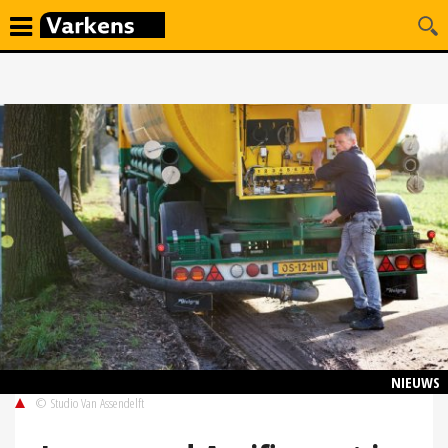
NIEUWS
© Studio Van Assendelft