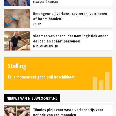
CEVA SANTÉ ANIMALE
Berengeur bij varkens: castreren, vaccineren
of intact houden?
ZOETIS
Vlaamse varkenshouder nam logistiek onder
de loep en spaart personeel
MSD ANIMAL HEALTH
Stelling
Er is momenteel geen poll beschikbaar.
NIEUWS VAN NIEUWEOOGST.NL
Tönnies pleit voor vaste varkensprijs voor
periode van zes maanden