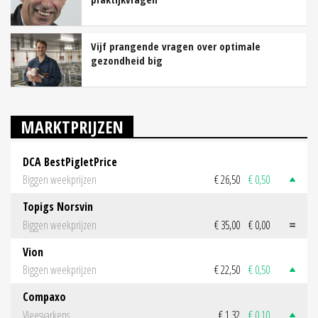
Vijf prangende vragen over optimale
gezondheid big
MARKTPRIJZEN
DCA BestPigletPrice
Biggen weekprijzen
€ 26,50
€ 0,50
Topigs Norsvin
Biggen weekprijzen
€ 35,00
€ 0,00
Vion
Biggen weekprijzen
€ 22,50
€ 0,50
Compaxo
Vleesvarkens
€ 1,32
€ 0,10