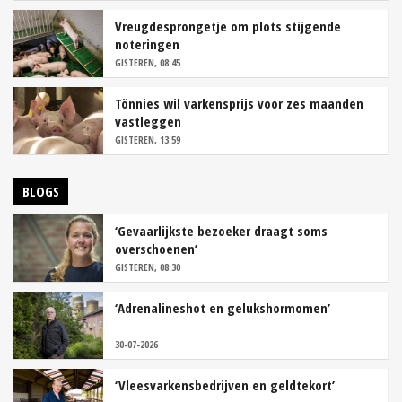
Vreugdesprongetje om plots stijgende
noteringen
GISTEREN, 08:45
Tönnies wil varkensprijs voor zes maanden
vastleggen
GISTEREN, 13:59
BLOGS
‘Gevaarlijkste bezoeker draagt soms
overschoenen’
GISTEREN, 08:30
‘Adrenalineshot en gelukshormomen’
30-07-2026
‘Vleesvarkensbedrijven en geldtekort’