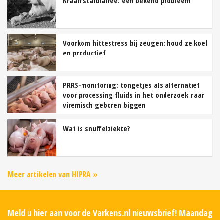
Kraamstaldiarree: een bekend probleem
Voorkom hittestress bij zeugen: houd ze koel
en productief
PRRS-monitoring: tongetjes als alternatief
voor processing fluids in het onderzoek naar
viremisch geboren biggen
Wat is snuffelziekte?
Meer artikelen van HIPRA »
Meld u hier aan voor de Varkens.nl nieuwsbrief! Maandag