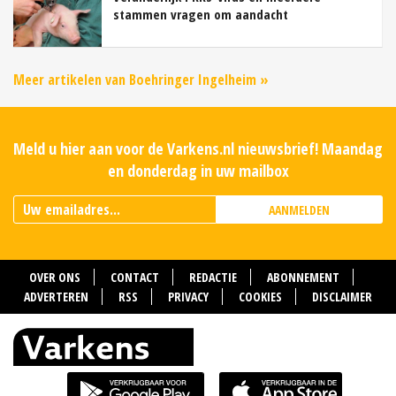
stammen vragen om aandacht
Meer artikelen van Boehringer Ingelheim »
Meld u hier aan voor de Varkens.nl nieuwsbrief! Maandag
en donderdag in uw mailbox
AANMELDEN
OVER ONS
CONTACT
REDACTIE
ABONNEMENT
ADVERTEREN
RSS
PRIVACY
COOKIES
DISCLAIMER