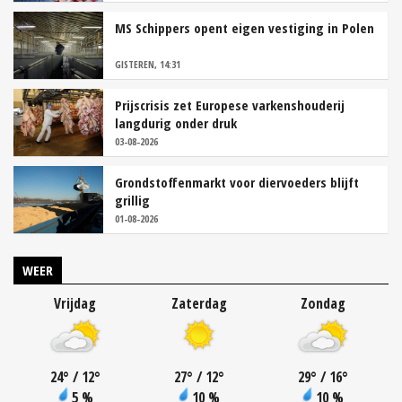
MS Schippers opent eigen vestiging in Polen
GISTEREN, 14:31
Prijscrisis zet Europese varkenshouderij
langdurig onder druk
03-08-2026
Grondstoffenmarkt voor diervoeders blijft
grillig
01-08-2026
WEER
Vrijdag
Zaterdag
Zondag
24
°
/ 12
°
27
°
/ 12
°
29
°
/ 16
°
5 %
10 %
10 %