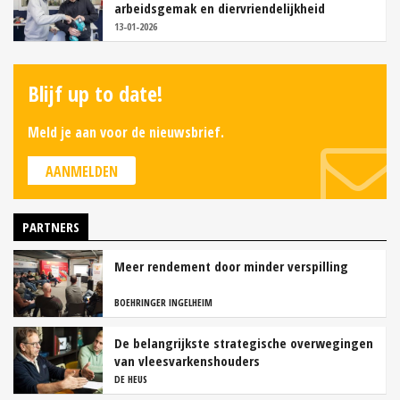
arbeidsgemak en diervriendelijkheid
13-01-2026
Blijf up to date!
Meld je aan voor de nieuwsbrief.
AANMELDEN
PARTNERS
Meer rendement door minder verspilling
BOEHRINGER INGELHEIM
De belangrijkste strategische overwegingen
van vleesvarkenshouders
DE HEUS