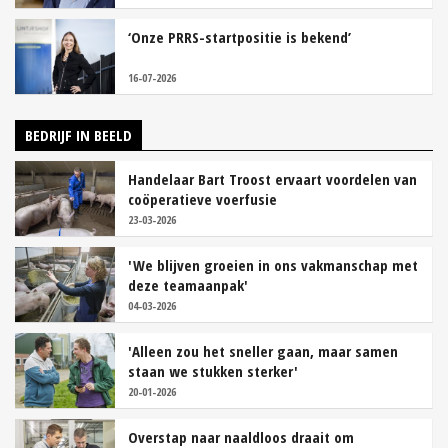
‘Onze PRRS-startpositie is bekend’
16-07-2026
BEDRIJF IN BEELD
Handelaar Bart Troost ervaart voordelen van
coöperatieve voerfusie
23-03-2026
'We blijven groeien in ons vakmanschap met
deze teamaanpak'
04-03-2026
'Alleen zou het sneller gaan, maar samen
staan we stukken sterker'
20-01-2026
Overstap naar naaldloos draait om