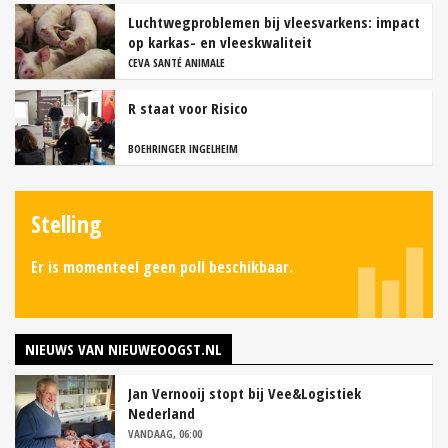
Luchtwegproblemen bij vleesvarkens: impact
op karkas- en vleeskwaliteit
CEVA SANTÉ ANIMALE
R staat voor Risico
BOEHRINGER INGELHEIM
Stelling
Er is momenteel geen poll beschikbaar.
NIEUWS VAN NIEUWEOOGST.NL
Jan Vernooij stopt bij Vee&Logistiek
Nederland
VANDAAG, 06:00