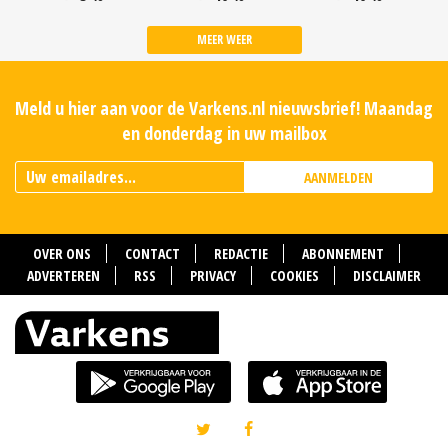
MEER WEER
Meld u hier aan voor de Varkens.nl nieuwsbrief! Maandag
en donderdag in uw mailbox
AANMELDEN
OVER ONS
CONTACT
REDACTIE
ABONNEMENT
ADVERTEREN
RSS
PRIVACY
COOKIES
DISCLAIMER