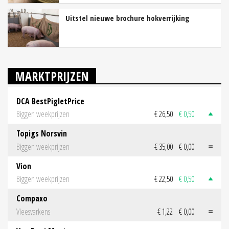
Uitstel nieuwe brochure hokverrijking
MARKTPRIJZEN
DCA BestPigletPrice
Biggen weekprijzen
€ 26,50
€ 0,50
Topigs Norsvin
Biggen weekprijzen
€ 35,00
€ 0,00
Vion
Biggen weekprijzen
€ 22,50
€ 0,50
Compaxo
Vleesvarkens
€ 1,22
€ 0,00