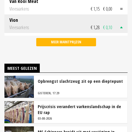
Van Rooi Meat
Vleesvarkens
€ 1,15
€ 0,00
Vion
Vleesvarkens
€ 1,28
€ 0,10
MEER MARKTPRIJZEN
MEEST GELEZEN
Opbrengst slachtzeug zit op een dieptepunt
GISTEREN, 17:29
Prijscrisis verandert varkenslandschap in de
EU rap
03-08-2026
MS Schippers breidt uit met vestiging in