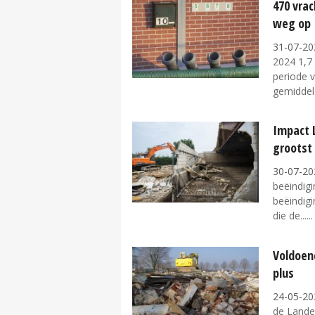
470 vra
weg op
31-07-20
2024 1,7
periode v
gemiddeld
Impact L
grootst
30-07-20
beëindigi
beëindigi
die de...
Voldoend
plus
24-05-20
de Landel