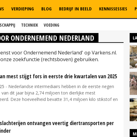
WS
VERDIEPING
BLOG
BEDRIJF IN BEELD
KENNISSESSIES
P
SCHAPPIJ
TECHNIEK
VOEDING
 VOOR ONDERNEMEND NEDERLAND
L
sdienst voor Ondernemend Nederland' op Varkens.nl.
onze zoekfunctie (rechtsboven) gebruiken.
an mest stijgt fors in eerste drie kwartalen van 2025
25
- Nederlandse intermediairs hebben in de eerste negen
an dit jaar bijna 2,74 miljoen ton dierlijke mest
erd. Deze hoeveelheid bevatte 31,4 miljoen kilo stikstof en
slachterijen ontvangen veertig diertransporten per
inder
M