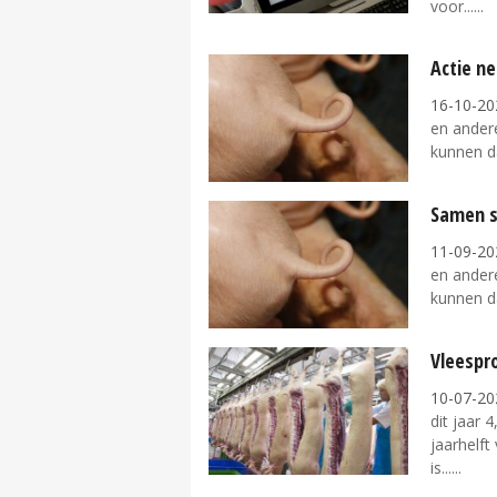
voor...
Actie n
16-10-20
en ander
kunnen da
Samen s
11-09-20
en ander
kunnen da
Vleespro
10-07-20
dit jaar 
jaarhelft
is...