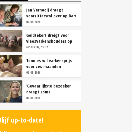
Jan Vernooij draagt
voorzittersrol over op Bart
Camps
06-08-2026
Geldtekort dreigt voor
vleesvarkenshouders op
vrije markt
GISTEREN, 15:32
Tönnies wil varkensprijs
voor zes maanden
vastleggen
06-08-2026
‘Gevaarlijkste bezoeker
draagt soms
overschoenen’
06-08-2026
Blijf up-to-date!