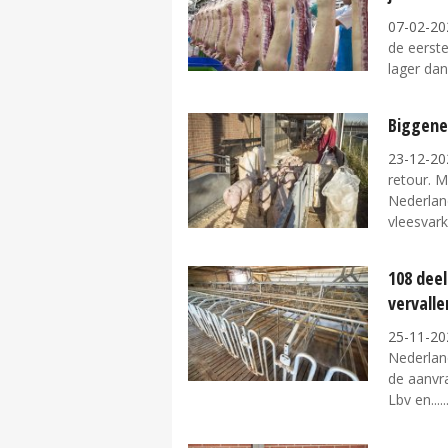
07-02-20
de eerste
lager dan
Biggenex
23-12-20
retour. M
Nederlan
vleesvar
108 dee
vervalle
25-11-20
Nederland
de aanvr
Lbv en...