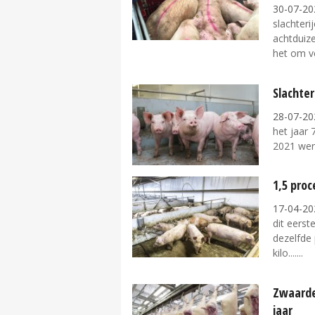
30-07-20
slachteri
achtduiz
het om ve
Slachter
28-07-20
het jaar 
2021 werd
1,5 pro
17-04-20
dit eerst
dezelfde 
kilo....
Zwaarde
jaar