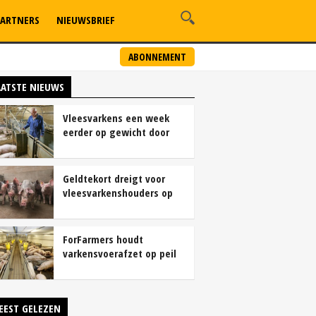
ARTNERS
NIEUWSBRIEF
ABONNEMENT
AATSTE NIEUWS
Vleesvarkens een week
eerder op gewicht door
continu aanbod van
brijvoer
Geldtekort dreigt voor
vleesvarkenshouders op
vrije markt
ForFarmers houdt
varkensvoerafzet op peil
ondanks krimp
varkensstapel
EEST GELEZEN