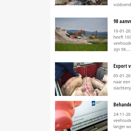
voldoende
98 aanv
10-01-20
heeft 100
veehouder
zijn 98...
Export v
05-01-20
naar een 
slachterij
Behande
24-11-20
veehouder
langer wa