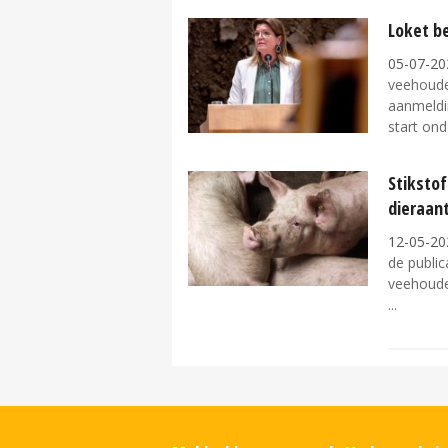
Loket b
05-07-20
veehouder
aanmeldi
start ond
Stikstof
dieraant
12-05-20
de public
veehoude