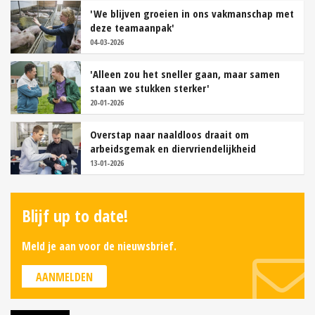
'We blijven groeien in ons vakmanschap met
deze teamaanpak'
04-03-2026
'Alleen zou het sneller gaan, maar samen
staan we stukken sterker'
20-01-2026
Overstap naar naaldloos draait om
arbeidsgemak en diervriendelijkheid
13-01-2026
Blijf up to date!
Meld je aan voor de nieuwsbrief.
AANMELDEN