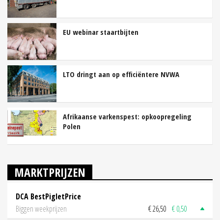
EU webinar staartbijten
LTO dringt aan op efficiëntere NVWA
Afrikaanse varkenspest: opkoopregeling
Polen
MARKTPRIJZEN
DCA BestPigletPrice
Biggen weekprijzen
€ 26,50
€ 0,50