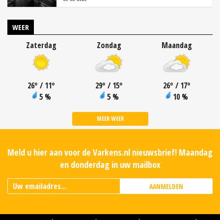
WEER
Zaterdag
Zondag
Maandag
26
°
/ 11
°
29
°
/ 15
°
26
°
/ 17
°
5 %
5 %
10 %
MEER WEER
Meld u hier aan voor de Varkens.nl nieuwsbrief! Maandag
en donderdag in uw mailbox
AANMELDEN