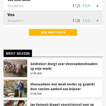
Vleesvarkens
€ 1,25
€ 0,10
Vion
Vleesvarkens
€ 1,28
€ 0,10
MEER MARKTPRIJZEN
MEEST GELEZEN
Geldtekort dreigt voor vleesvarkenshouders
op vrije markt
07-08-2026
Vleesvarkens een week eerder op gewicht
door continu aanbod van brijvoer
07-08-2026
Jan Vernooij draagt voorzittersrol over op