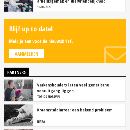
arbeidsgemak en diervriendelijkheid
13-01-2026
Blijf up to date!
Meld je aan voor de nieuwsbrief.
AANMELDEN
PARTNERS
Varkenshouders laten veel genetische
vooruitgang liggen
TOPIGS NORSVIN
Kraamstaldiarree: een bekend probleem
HIPRA