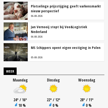
Plotselinge prijsstijging geeft varkensmarkt
nieuw perspectief
06-08-2026
Jan Vernooij stopt bij Vee&Logistiek
Nederland
06-08-2026
MS Schippers opent eigen vestiging in Polen
05-08-2026
WEER
Maandag
Dinsdag
Woensdag
24
°
/ 16
°
22
°
/ 12
°
28
°
/ 11
°
10 %
0 %
0 %