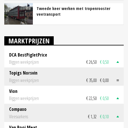
Tweede keer werken met tropenrooster
veetransport
MARKTPRIJZEN
DCA BestPigletPrice
Biggen weekprijzen
€ 26,50
€ 0,50
Topigs Norsvin
Biggen weekprijzen
€ 35,00
€ 0,00
Vion
Biggen weekprijzen
€ 22,50
€ 0,50
Compaxo
Vleesvarkens
€ 1,32
€ 0,10
Van Rooi Meat