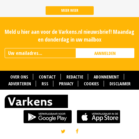
MEER WEER
Meld u hier aan voor de Varkens.nl nieuwsbrief! Maandag
en donderdag in uw mailbox
AANMELDEN
OVER ONS
CONTACT
REDACTIE
ABONNEMENT
ADVERTEREN
RSS
PRIVACY
COOKIES
DISCLAIMER