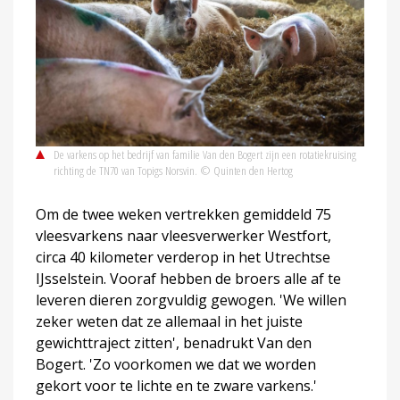
De varkens op het bedrijf van familie Van den Bogert zijn een rotatiekruising
richting de TN70 van Topigs Norsvin. © Quinten den Hertog
Om de twee weken vertrekken gemiddeld 75
vleesvarkens naar vleesverwerker Westfort,
circa 40 kilometer verderop in het Utrechtse
IJsselstein. Vooraf hebben de broers alle af te
leveren dieren zorgvuldig gewogen. 'We willen
zeker weten dat ze allemaal in het juiste
gewichttraject zitten', benadrukt Van den
Bogert. 'Zo voorkomen we dat we worden
gekort voor te lichte en te zware varkens.'