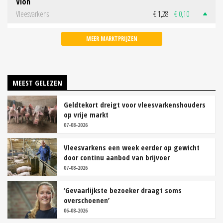
Vion
Vleesvarkens
€ 1,28
€ 0,10
MEER MARKTPRIJZEN
MEEST GELEZEN
Geldtekort dreigt voor vleesvarkenshouders
op vrije markt
07-08-2026
Vleesvarkens een week eerder op gewicht
door continu aanbod van brijvoer
07-08-2026
‘Gevaarlijkste bezoeker draagt soms
overschoenen’
06-08-2026