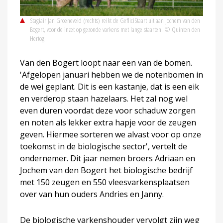
Stagiair Jan Groeneveld (rechts) reikt de GefliciStaart uit aan Jochem van den
Bogert, voor de inzet op gezonde varkens met lange staarten. © Quinten den
Hertog
Van den Bogert loopt naar een van de bomen.
'Afgelopen januari hebben we de notenbomen in
de wei geplant. Dit is een kastanje, dat is een eik
en verderop staan hazelaars. Het zal nog wel
even duren voordat deze voor schaduw zorgen
en noten als lekker extra hapje voor de zeugen
geven. Hiermee sorteren we alvast voor op onze
toekomst in de biologische sector', vertelt de
ondernemer. Dit jaar nemen broers Adriaan en
Jochem van den Bogert het biologische bedrijf
met 150 zeugen en 550 vleesvarkensplaatsen
over van hun ouders Andries en Janny.
De biologische varkenshouder vervolgt zijn weg