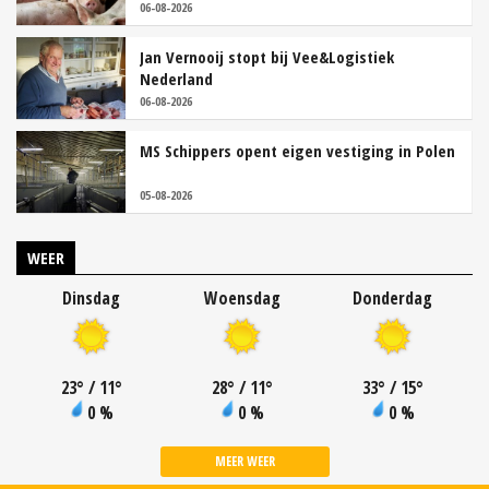
06-08-2026
Jan Vernooij stopt bij Vee&Logistiek
Nederland
06-08-2026
MS Schippers opent eigen vestiging in Polen
05-08-2026
WEER
Dinsdag
Woensdag
Donderdag
23
°
/ 11
°
28
°
/ 11
°
33
°
/ 15
°
0 %
0 %
0 %
MEER WEER