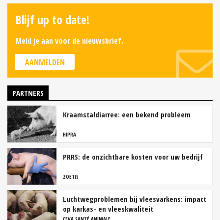
Blijf up to date!
Meld je aan voor de nieuwsbrief.
AANMELDEN
PARTNERS
Kraamstaldiarree: een bekend probleem
HIPRA
PRRS: de onzichtbare kosten voor uw bedrijf
ZOETIS
Luchtwegproblemen bij vleesvarkens: impact
op karkas- en vleeskwaliteit
CEVA SANTÉ ANIMALE