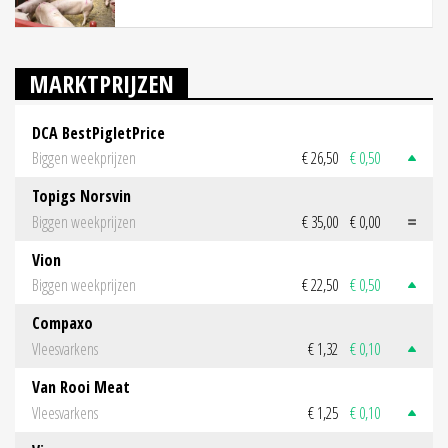
MARKTPRIJZEN
DCA BestPigletPrice
Biggen weekprijzen
€ 26,50
€ 0,50
Topigs Norsvin
Biggen weekprijzen
€ 35,00
€ 0,00
Vion
Biggen weekprijzen
€ 22,50
€ 0,50
Compaxo
Vleesvarkens
€ 1,32
€ 0,10
Van Rooi Meat
Vleesvarkens
€ 1,25
€ 0,10