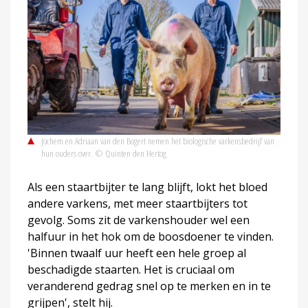
Jochem en Adriaan van den Bogert nemen het biologische varkensbedrijf van
hun ouders over. © Quinten den Hertog
Als een staartbijter te lang blijft, lokt het bloed
andere varkens, met meer staartbijters tot
gevolg. Soms zit de varkenshouder wel een
halfuur in het hok om de boosdoener te vinden.
'Binnen twaalf uur heeft een hele groep al
beschadigde staarten. Het is cruciaal om
veranderend gedrag snel op te merken en in te
grijpen', stelt hij.