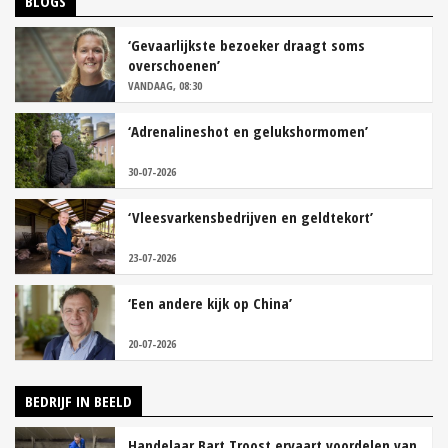
BLOGS
‘Gevaarlijkste bezoeker draagt soms
overschoenen’
VANDAAG, 08:30
‘Adrenalineshot en gelukshormomen’
30-07-2026
‘Vleesvarkensbedrijven en geldtekort’
23-07-2026
‘Een andere kijk op China’
20-07-2026
BEDRIJF IN BEELD
Handelaar Bart Troost ervaart voordelen van