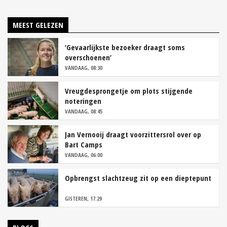
MEEST GELEZEN
‘Gevaarlijkste bezoeker draagt soms
overschoenen’
VANDAAG, 08:30
Vreugdesprongetje om plots stijgende
noteringen
VANDAAG, 08:45
Jan Vernooij draagt voorzittersrol over op
Bart Camps
VANDAAG, 06:00
Opbrengst slachtzeug zit op een dieptepunt
GISTEREN, 17:29