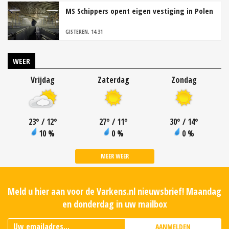
MS Schippers opent eigen vestiging in Polen
GISTEREN, 14:31
WEER
Vrijdag
Zaterdag
Zondag
23
°
/ 12
°
27
°
/ 11
°
30
°
/ 14
°
10 %
0 %
0 %
MEER WEER
Meld u hier aan voor de Varkens.nl nieuwsbrief! Maandag
en donderdag in uw mailbox
AANMELDEN