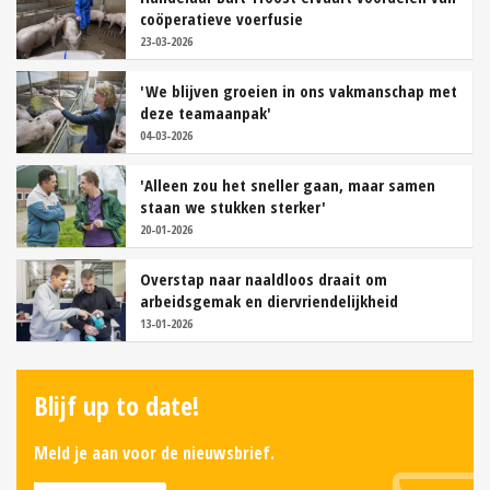
coöperatieve voerfusie
23-03-2026
'We blijven groeien in ons vakmanschap met
deze teamaanpak'
04-03-2026
'Alleen zou het sneller gaan, maar samen
staan we stukken sterker'
20-01-2026
Overstap naar naaldloos draait om
arbeidsgemak en diervriendelijkheid
13-01-2026
Blijf up to date!
Meld je aan voor de nieuwsbrief.