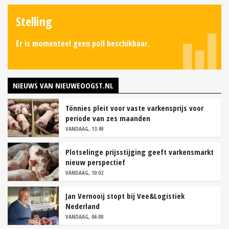
Stelling
Er is momenteel geen poll beschikbaar.
NIEUWS VAN NIEUWEOOGST.NL
Tönnies pleit voor vaste varkensprijs voor
periode van zes maanden
VANDAAG, 13:49
Plotselinge prijsstijging geeft varkensmarkt
nieuw perspectief
VANDAAG, 10:02
Jan Vernooij stopt bij Vee&Logistiek
Nederland
VANDAAG, 06:00