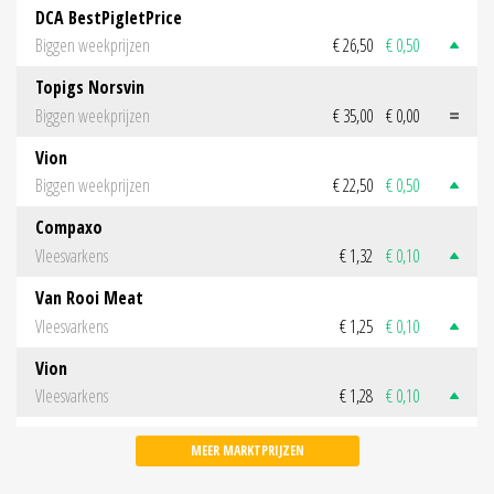
DCA BestPigletPrice
Biggen weekprijzen
€ 26,50
€ 0,50
Topigs Norsvin
Biggen weekprijzen
€ 35,00
€ 0,00
Vion
Biggen weekprijzen
€ 22,50
€ 0,50
Compaxo
Vleesvarkens
€ 1,32
€ 0,10
Van Rooi Meat
Vleesvarkens
€ 1,25
€ 0,10
Vion
Vleesvarkens
€ 1,28
€ 0,10
MEER MARKTPRIJZEN