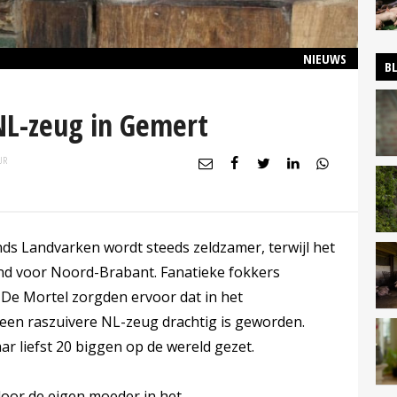
NIEUWS
B
NL-zeug in Gemert
UR
ds Landvarken wordt steeds zeldzamer, terwijl het
end voor Noord-Brabant. Fanatieke fokkers
 De Mortel zorgden ervoor dat in het
n raszuivere NL-zeug drachtig is geworden.
r liefst 20 biggen op de wereld gezet.
oor de eigen moeder in het