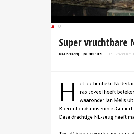
©
Super vruchtbare 
MAATSCHAPPIJ
JOS THELOSEN
31 AUG 2016 OM 14:16
U
H
et authentieke Nederlan
ras zoveel heeft betek
waaronder Jan Melis uit
Boerenbondsmuseum in Gemert ee
Deze drachtige NL-zeug heeft maa
Twaalf biggen worden gezoogd d