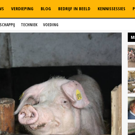
WS
VERDIEPING
BLOG
BEDRIJF IN BEELD
KENNISSESSIES
P
SCHAPPIJ
TECHNIEK
VOEDING
M