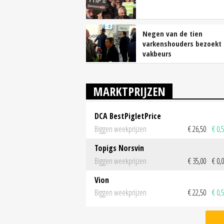
Negen van de tien
varkenshouders bezoekt
vakbeurs
MARKTPRIJZEN
DCA BestPigletPrice
Biggen weekprijzen
€ 26,50
€ 0,
Topigs Norsvin
Biggen weekprijzen
€ 35,00
€ 0,
Vion
Biggen weekprijzen
€ 22,50
€ 0,