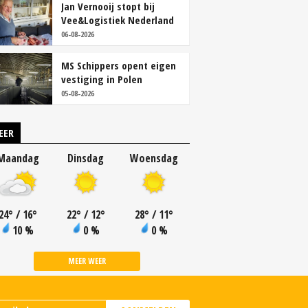
Jan Vernooij stopt bij
Vee&Logistiek Nederland
06-08-2026
MS Schippers opent eigen
vestiging in Polen
05-08-2026
EER
Maandag
Dinsdag
Woensdag
24
°
/ 16
°
22
°
/ 12
°
28
°
/ 11
°
10 %
0 %
0 %
MEER WEER