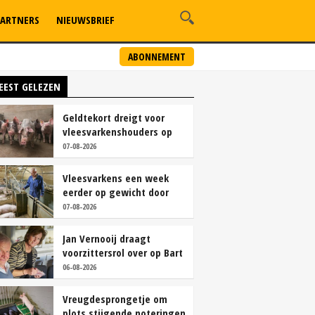
ARTNERS
NIEUWSBRIEF
ABONNEMENT
EEST GELEZEN
Geldtekort dreigt voor
vleesvarkenshouders op
vrije markt
07-08-2026
Vleesvarkens een week
eerder op gewicht door
continu aanbod van
07-08-2026
brijvoer
Jan Vernooij draagt
voorzittersrol over op Bart
Camps
06-08-2026
Vreugdesprongetje om
plots stijgende noteringen