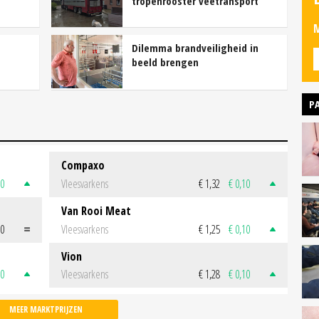
tropenrooster veetransport
M
Dilemma brandveiligheid in
beeld brengen
P
Compaxo
50
Vleesvarkens
€ 1,32
€ 0,10
Van Rooi Meat
00
Vleesvarkens
€ 1,25
€ 0,10
Vion
50
Vleesvarkens
€ 1,28
€ 0,10
MEER MARKTPRIJZEN