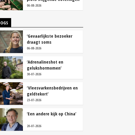
06-08-2026
LOGS
‘Gevaarlijkste bezoeker
draagt soms
overschoenen’
06-08-2026
‘Adrenalineshot en
gelukshormomen’
30-07-2026
‘Vleesvarkensbedrijven en
geldtekort’
23-07-2026
‘Een andere kijk op China’
20-07-2026