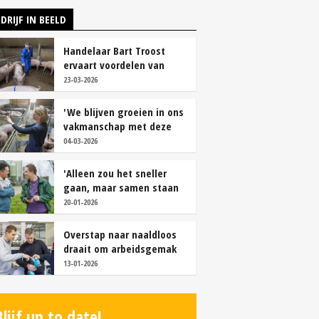
DRIJF IN BEELD
Handelaar Bart Troost
ervaart voordelen van
coöperatieve voerfusie
23-03-2026
'We blijven groeien in ons
vakmanschap met deze
teamaanpak'
04-03-2026
'Alleen zou het sneller
gaan, maar samen staan
we stukken sterker'
20-01-2026
Overstap naar naaldloos
draait om arbeidsgemak
en diervriendelijkheid
13-01-2026
Blijf up to date!