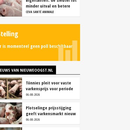
Bigvitaliteit: dé sleutel tot
minder uitval en betere
groei
CEVA SANTÉ ANIMALE
Stelling
r is momenteel geen poll beschikbaar.
IEUWS VAN NIEUWEOOGST.NL
Tönnies pleit voor vaste
varkensprijs voor periode
van zes maanden
06-08-2026
Plotselinge prijsstijging
geeft varkensmarkt nieuw
perspectief
06-08-2026