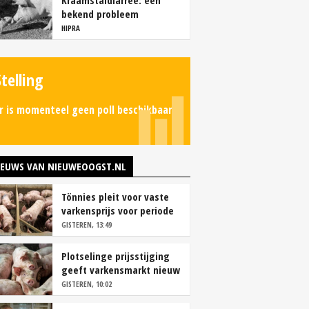
Kraamstaldiarree: een
bekend probleem
HIPRA
Stelling
r is momenteel geen poll beschikbaar.
IEUWS VAN NIEUWEOOGST.NL
Tönnies pleit voor vaste
varkensprijs voor periode
van zes maanden
GISTEREN, 13:49
Plotselinge prijsstijging
geeft varkensmarkt nieuw
perspectief
GISTEREN, 10:02