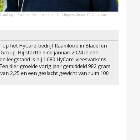
jf Raamloop in Bladel en HyCare-coach bij The Schippers Group. © Studio Van
der op het HyCare-bedrijf Raamloop in Bladel en
roup. Hij startte eind januari 2024 in een
n leegstand is hij 1.080 HyCare-vleesvarkens
Een dier groeide vorig jaar gemiddeld 982 gram
van 2,25 en een geslacht gewicht van ruim 100