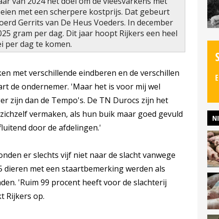
jaar van 2024 het doel om de vleesvarkens met
oeien met een scherpere kostprijs. Dat gebeurt
joerd Gerrits van De Heus Voeders. In december
025 gram per dag. Dit jaar hoopt Rijkers een heel
ei per dag te komen.
en met verschillende eindberen en de verschillen
E
art de ondernemer. 'Maar het is voor mij wel
iger zijn dan de Tempo's. De TN Durocs zijn het
ie zichzelf vermaken, als hun buik maar goed gevuld
N
 fluitend door de afdelingen.'
onden er slechts vijf niet naar de slacht vanwege
 dieren met een staartbemerking werden als
den. 'Ruim 99 procent heeft voor de slachterij
t Rijkers op.