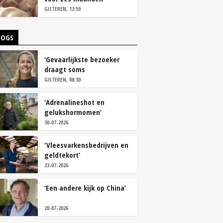
vastleggen
GISTEREN, 13:59
LOGS
‘Gevaarlijkste bezoeker
draagt soms
overschoenen’
GISTEREN, 08:30
‘Adrenalineshot en
gelukshormomen’
30-07-2026
‘Vleesvarkensbedrijven en
geldtekort’
23-07-2026
‘Een andere kijk op China’
20-07-2026