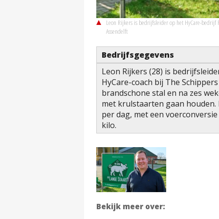
Leon Rijkers is bedrijfsleider op het HyCare-bedri
Assendelft
Bedrijfsgegevens
Leon Rijkers (28) is bedrijfslei
HyCare-coach bij The Schippers G
brandschone stal en na zes weke
met krulstaarten gaan houden. 
per dag, met een voerconversie 
kilo.
Bekijk meer over: