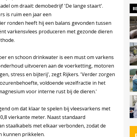
del om draait: demobedrijf 'De lange staart'.
BE
ers is ruim een jaar een
ier ronden heeft hij een balans gevonden tussen
iciënt varkensvlees produceren met gezonde dieren
thode.
voer en schoon drinkwater is een must om varkens
 onderhoud uitvoeren aan de voerketting, motoren
, stress en bijterij', zegt Rijkers. 'Verder zorgen
ozurenbehoefte, voldoende vezelfractie in het
agnesium voor interne rust bij de dieren.'
agend om dat klaar te spelen bij vleesvarkens met
0,8 vierkante meter. Naast standaard
aan staalkabels met elkaar verbonden, zodat de
n kunnen prikkelen.