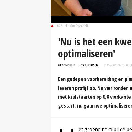
© Studio Van Assendelft
'Nu is het een kwe
optimaliseren'
GEZONDHEID
JOS THELOSEN
21 MAA 2025 OM 16:30
UU
Een gedegen voorbereiding en pl
leveren profijt op. Na vier ronde
met krulstaarten op 0,8 vierkante 
gestart, nu gaan we optimaliseren
et groene bord bij de be