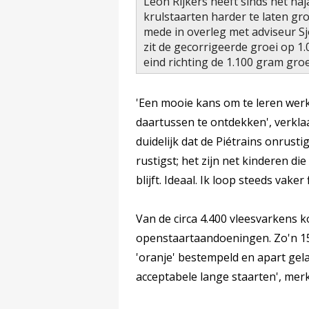
Leon Rijkers heeft sinds het na
krulstaarten harder te laten gr
mede in overleg met adviseur S
zit de gecorrigeerde groei op 1.
eind richting de 1.100 gram gro
'Een mooie kans om te leren werk
daartussen te ontdekken', verkla
duidelijk dat de Piétrains onrust
rustigst; het zijn net kinderen d
blijft. Ideaal. Ik loop steeds vaker
Van de circa 4.400 vleesvarkens k
openstaartaandoeningen. Zo'n 15
'oranje' bestempeld en apart gela
acceptabele lange staarten', merk