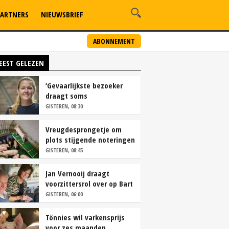
ARTNERS
NIEUWSBRIEF
ABONNEMENT
EEST GELEZEN
‘Gevaarlijkste bezoeker
draagt soms
overschoenen’
GISTEREN, 08:30
Vreugdesprongetje om
plots stijgende noteringen
GISTEREN, 08:45
Jan Vernooij draagt
voorzittersrol over op Bart
Camps
GISTEREN, 06:00
Tönnies wil varkensprijs
voor zes maanden