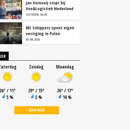
Jan Vernooij stopt bij
Vee&Logistiek Nederland
GISTEREN, 06:00
MS Schippers opent eigen
vestiging in Polen
05-08-2026
EER
Zaterdag
Zondag
Maandag
26
°
/ 11
°
29
°
/ 15
°
26
°
/ 17
°
5 %
5 %
10 %
MEER WEER