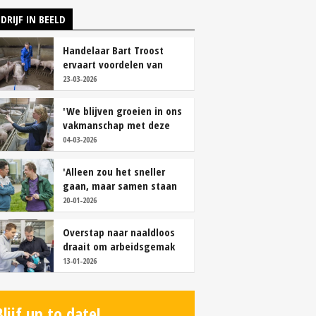
DRIJF IN BEELD
Handelaar Bart Troost
ervaart voordelen van
coöperatieve voerfusie
23-03-2026
'We blijven groeien in ons
vakmanschap met deze
teamaanpak'
04-03-2026
'Alleen zou het sneller
gaan, maar samen staan
we stukken sterker'
20-01-2026
Overstap naar naaldloos
draait om arbeidsgemak
en diervriendelijkheid
13-01-2026
Blijf up to date!