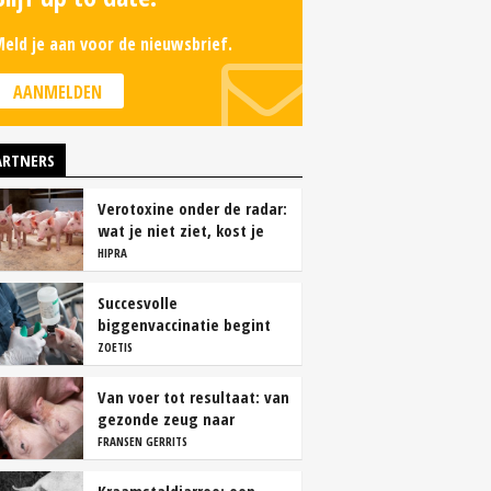
eld je aan voor de nieuwsbrief.
AANMELDEN
ARTNERS
Verotoxine onder de radar:
wat je niet ziet, kost je
wel geld
HIPRA
Succesvolle
biggenvaccinatie begint
met de juiste timing
ZOETIS
Van voer tot resultaat: van
gezonde zeug naar
succesvolle biggen
FRANSEN GERRITS