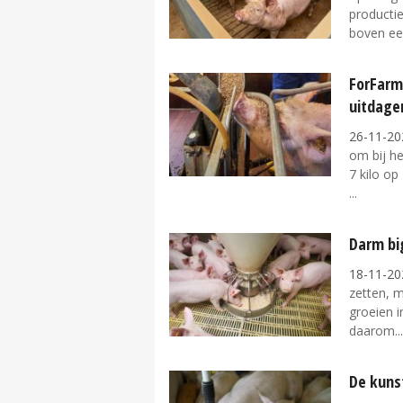
producti
boven een
ForFarm
uitdage
26-11-20
om bij he
7 kilo op
Darm bi
18-11-20
zetten, 
groeien i
daarom...
De kuns