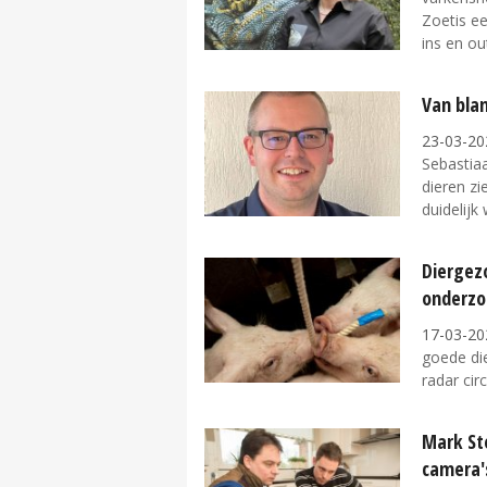
Zoetis e
ins en out
Van blan
23-03-20
Sebastia
dieren zi
duidelijk 
Diergez
onderzo
17-03-20
goede die
radar cir
Mark St
camera'