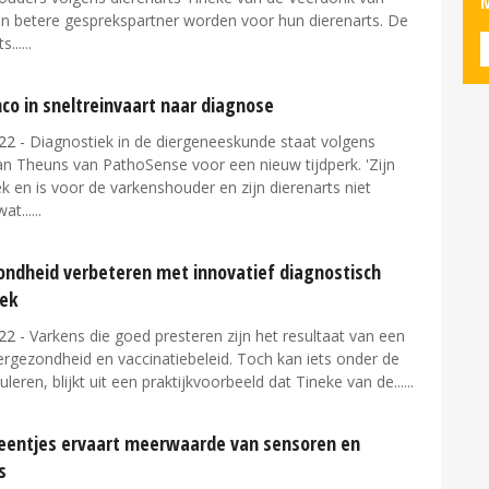
M
en betere gesprekspartner worden voor hun dierenarts. De
s...
co in sneltreinvaart naar diagnose
22
- Diagnostiek in de diergeneeskunde staat volgens
an Theuns van PathoSense voor een nieuw tijdperk. 'Zijn
ek en is voor de varkenshouder en zijn dierenarts niet
wat...
ondheid verbeteren met innovatief diagnostisch
ek
22
- Varkens die goed presteren zijn het resultaat van een
rgezondheid en vaccinatiebeleid. Toch kan iets onder de
culeren, blijkt uit een praktijkvoorbeeld dat Tineke van de...
eentjes ervaart meerwaarde van sensoren en
s