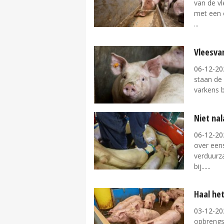
van de v
met een o
Vleesva
06-12-20
staan de 
varkens bi
Niet na
06-12-20
over eens
verduurza
bij...
Haal het
03-12-20
opbrengs