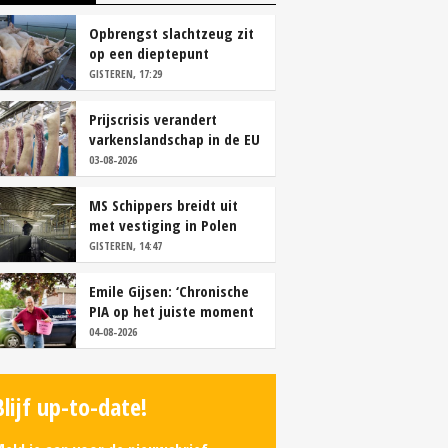
Opbrengst slachtzeug zit
op een dieptepunt
GISTEREN, 17:29
Prijscrisis verandert
varkenslandschap in de EU
rap
03-08-2026
MS Schippers breidt uit
met vestiging in Polen
GISTEREN, 14:47
Emile Gijsen: ‘Chronische
PIA op het juiste moment
tackelen’
04-08-2026
Blijf up-to-date!