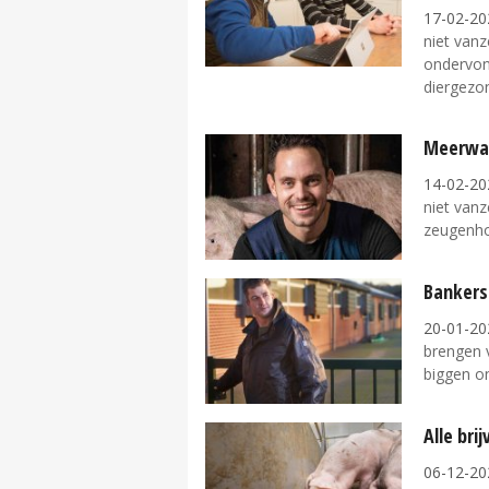
17-02-20
niet vanz
ondervon
diergezon
Meerwaa
14-02-20
niet vanz
zeugenhou
Bankers
20-01-20
brengen v
biggen on
Alle bri
06-12-20