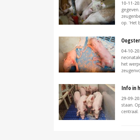
10-11-20
gegeven.
zeugenbe
op. 'Het 
Oogsten
04-10-20
neonatal
het werp
zeugenvo
Info in 
29-09-20
staan. O
centraal.