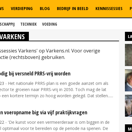
WS
VERDIEPING
BLOG
BEDRIJF IN BEELD
KENNISSESSIES
P
SCHAPPIJ
TECHNIEK
VOEDING
 VARKENS
L
ssessies Varkens' op Varkens.nl. Voor overige
tie (rechtsboven) gebruiken.
dig bij versneld PRRS-vrij worden
23
- Het nationale PRRS-plan is een goede aanzet om als
ctor te groeien naar PRRS-vrij in 2050. Toch mag de lat
 een kortere termijn zo hoog worden gelegd. Dat stellen...
n voeropname big via vijf praktijkvragen
22
- 'De kunst voor een vermeerderaar is om biggen in de
l optimaal voor te bereiden op de periode na spenen. De
M