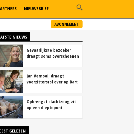
ARTNERS
NIEUWSBRIEF
ABONNEMENT
AATSTE NIEUWS
Gevaarlijkste bezoeker
draagt soms overschoenen
Jan Vernooij draagt
voorzittersrol over op Bart
Camps
Opbrengst slachtzeug zit
op een dieptepunt
EEST GELEZEN