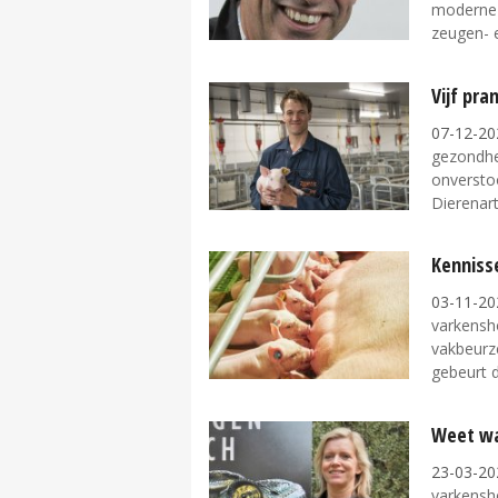
moderne 
zeugen- e
Vijf pr
07-12-20
gezondhe
onversto
Dierenart
Kennisse
03-11-20
varkensh
vakbeurz
gebeurt d
Weet wa
23-03-20
varkensh