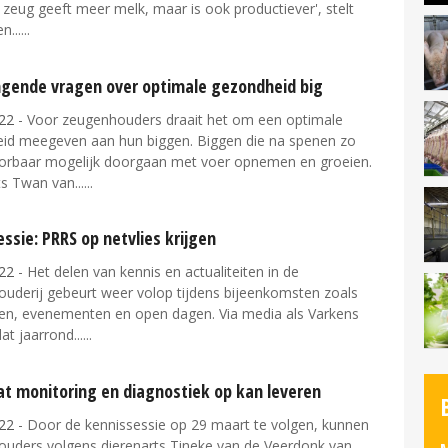
zeug geeft meer melk, maar is ook productiever', stelt
n...
angende vragen over optimale gezondheid big
22
- Voor zeugenhouders draait het om een optimale
id meegeven aan hun biggen. Biggen die na spenen zo
orbaar mogelijk doorgaan met voer opnemen en groeien.
s Twan van...
ssie: PRRS op netvlies krijgen
22
- Het delen van kennis en actualiteiten in de
ouderij gebeurt weer volop tijdens bijeenkomsten zoals
en, evenementen en open dagen. Via media als Varkens
at jaarrond...
t monitoring en diagnostiek op kan leveren
22
- Door de kennissessie op 29 maart te volgen, kunnen
ouders volgens dierenarts Tineke van de Veerdonk van