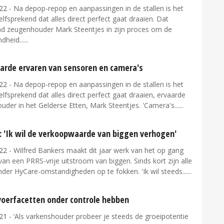
22
- Na depop-repop en aanpassingen in de stallen is het
elfsprekend dat alles direct perfect gaat draaien. Dat
d zeugenhouder Mark Steentjes in zijn proces om de
dheid...
rde ervaren van sensoren en camera's
22
- Na depop-repop en aanpassingen in de stallen is het
elfsprekend dat alles direct perfect gaat draaien, ervaarde
der in het Gelderse Etten, Mark Steentjes. 'Camera's...
: 'Ik wil de verkoopwaarde van biggen verhogen'
22
- Wilfred Bankers maakt dit jaar werk van het op gang
an een PRRS-vrije uitstroom van biggen. Sinds kort zijn alle
der HyCare-omstandigheden op te fokken. 'Ik wil steeds...
jvoerfacetten onder controle hebben
21
- ‘Als varkenshouder probeer je steeds de groeipotentie