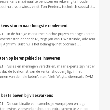
leesvarkens maximaal te benutten en rekening te houden
ptimale voerwinst, vindt Ton Peeters, technisch specialist...
rkens sturen naar hoogste rendement
21
- ‘In de huidige markt met slechte prijzen en hoge kosten
voerwinsten onder druk', zegt Jan van ’t Westeinde, adviseur
j Agrifirm. 'Juist nu is het belangrijk het optimale...
laten op berengebied te innoveren
21
- 'Visies en meningen verschillen, maar experts zijn het er
 dat de toekomst van de varkenshouderij ligt in het
men van de hele keten', stelt Niels Wuyts, dierenarts DVM
 beste boven bij vleesvarkens
21
- De combinatie van torenhoge voerprijzen en lage
ten dwingt vleesvarkenshouders extra scherp te zijn op