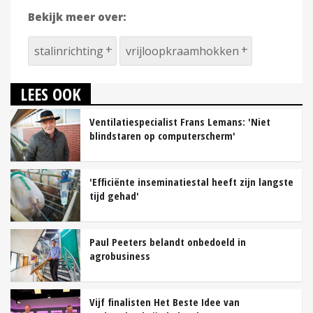
Bekijk meer over:
stalinrichting
vrijloopkraamhokken
LEES OOK
Ventilatiespecialist Frans Lemans: 'Niet
blindstaren op computerscherm'
'Efficiënte inseminatiestal heeft zijn langste
tijd gehad'
Paul Peeters belandt onbedoeld in
agrobusiness
Vijf finalisten Het Beste Idee van