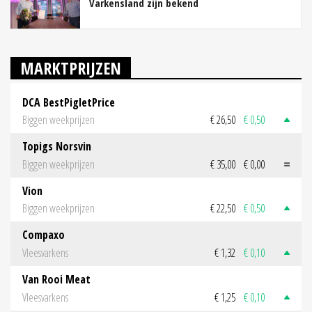
Varkensland zijn bekend
MARKTPRIJZEN
DCA BestPigletPrice
Biggen weekprijzen
€ 26,50
€ 0,50
Topigs Norsvin
Biggen weekprijzen
€ 35,00
€ 0,00
Vion
Biggen weekprijzen
€ 22,50
€ 0,50
Compaxo
Vleesvarkens
€ 1,32
€ 0,10
Van Rooi Meat
Vleesvarkens
€ 1,25
€ 0,10