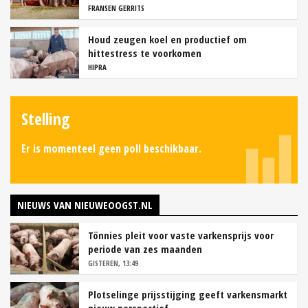
FRANSEN GERRITS
Houd zeugen koel en productief om
hittestress te voorkomen
HIPRA
Stelling
Er is momenteel geen poll beschikbaar.
NIEUWS VAN NIEUWEOOGST.NL
Tönnies pleit voor vaste varkensprijs voor
periode van zes maanden
GISTEREN, 13:49
Plotselinge prijsstijging geeft varkensmarkt