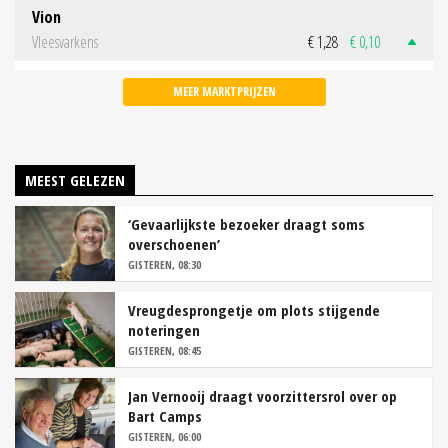
Vion
Vleesvarkens
€ 1,28
€ 0,10
MEER MARKTPRIJZEN
MEEST GELEZEN
‘Gevaarlijkste bezoeker draagt soms
overschoenen’
GISTEREN, 08:30
Vreugdesprongetje om plots stijgende
noteringen
GISTEREN, 08:45
Jan Vernooij draagt voorzittersrol over op
Bart Camps
GISTEREN, 06:00