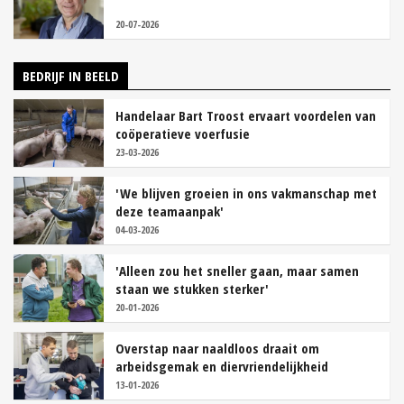
20-07-2026
BEDRIJF IN BEELD
Handelaar Bart Troost ervaart voordelen van
coöperatieve voerfusie
23-03-2026
'We blijven groeien in ons vakmanschap met
deze teamaanpak'
04-03-2026
'Alleen zou het sneller gaan, maar samen
staan we stukken sterker'
20-01-2026
Overstap naar naaldloos draait om
arbeidsgemak en diervriendelijkheid
13-01-2026