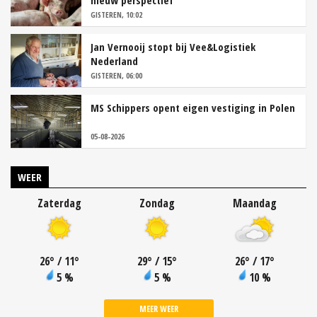
nieuw perspectief
GISTEREN, 10:02
Jan Vernooij stopt bij Vee&Logistiek
Nederland
GISTEREN, 06:00
MS Schippers opent eigen vestiging in Polen
05-08-2026
WEER
Zaterdag
Zondag
Maandag
26
°
/ 11
°
29
°
/ 15
°
26
°
/ 17
°
5 %
5 %
10 %
MEER WEER