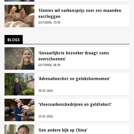
Tönnies wil varkensprijs voor zes maanden
vastleggen
GISTEREN, 13:59
BLOGS
‘Gevaarlijkste bezoeker draagt soms
overschoenen’
GISTEREN, 08:30
‘Adrenalineshot en gelukshormomen’
30-07-2026
‘Vleesvarkensbedrijven en geldtekort’
23-07-2026
‘Een andere kijk op China’