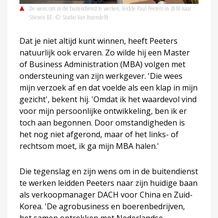
De wens om in de buitendienst te werken, leidde Paul Peeters in 2018 naar
Stienen BE. © Studio Van Assendelft
Dat je niet altijd kunt winnen, heeft Peeters
natuurlijk ook ervaren. Zo wilde hij een Master
of Business Administration (MBA) volgen met
ondersteuning van zijn werkgever. 'Die wees
mijn verzoek af en dat voelde als een klap in mijn
gezicht', bekent hij. 'Omdat ik het waardevol vind
voor mijn persoonlijke ontwikkeling, ben ik er
toch aan begonnen. Door omstandigheden is
het nog niet afgerond, maar of het links- of
rechtsom moet, ik ga mijn MBA halen.'
Die tegenslag en zijn wens om in de buitendienst
te werken leidden Peeters naar zijn huidige baan
als verkoopmanager DACH voor China en Zuid-
Korea. 'De agrobusiness en boerenbedrijven,
het samen optrekken met Nederlandse