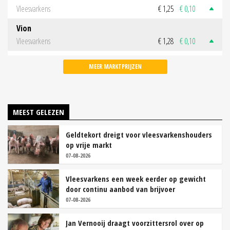
Vleesvarkens
€ 1,25
€ 0,10
Vion
Vleesvarkens
€ 1,28
€ 0,10
MEER MARKTPRIJZEN
MEEST GELEZEN
Geldtekort dreigt voor vleesvarkenshouders
op vrije markt
07-08-2026
Vleesvarkens een week eerder op gewicht
door continu aanbod van brijvoer
07-08-2026
Jan Vernooij draagt voorzittersrol over op