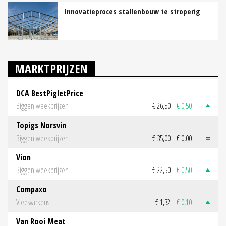
Innovatieproces stallenbouw te stroperig
MARKTPRIJZEN
DCA BestPigletPrice
Biggen weekprijzen
€ 26,50
€ 0,50
Topigs Norsvin
Biggen weekprijzen
€ 35,00
€ 0,00
Vion
Biggen weekprijzen
€ 22,50
€ 0,50
Compaxo
Vleesvarkens
€ 1,32
€ 0,10
Van Rooi Meat