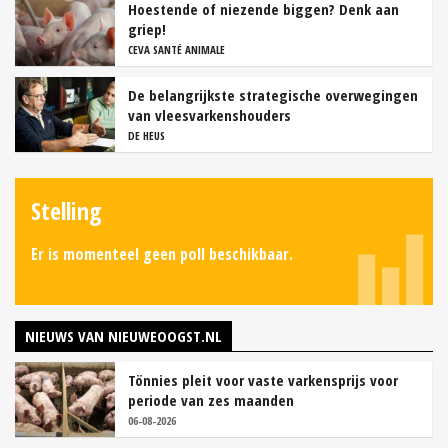
Hoestende of niezende biggen? Denk aan
griep!
CEVA SANTÉ ANIMALE
De belangrijkste strategische overwegingen
van vleesvarkenshouders
DE HEUS
Stelling
Er is momenteel geen poll beschikbaar.
NIEUWS VAN NIEUWEOOGST.NL
Tönnies pleit voor vaste varkensprijs voor
periode van zes maanden
06-08-2026