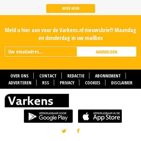
MEER WEER
Meld u hier aan voor de Varkens.nl nieuwsbrief! Maandag
en donderdag in uw mailbox
AANMELDEN
OVER ONS
CONTACT
REDACTIE
ABONNEMENT
ADVERTEREN
RSS
PRIVACY
COOKIES
DISCLAIMER