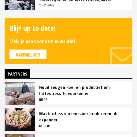
13-01-2026
Blijf up to date!
Meld je aan voor de nieuwsbrief.
AANMELDEN
PARTNERS
Houd zeugen koel en productief om
hittestress te voorkomen
HIPRA
Masterclass varkensvoer produceren: de
expander
DE HEUS