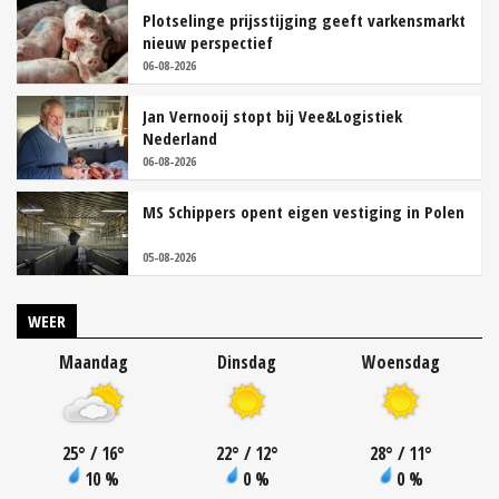
Plotselinge prijsstijging geeft varkensmarkt
nieuw perspectief
06-08-2026
Jan Vernooij stopt bij Vee&Logistiek
Nederland
06-08-2026
MS Schippers opent eigen vestiging in Polen
05-08-2026
WEER
Maandag
Dinsdag
Woensdag
25
°
/ 16
°
22
°
/ 12
°
28
°
/ 11
°
10 %
0 %
0 %