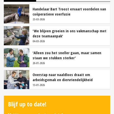
Handelaar Bart Troost ervaart voordelen van
coöperatieve voerfusie
23-03-2026
'We blijven groeien in ons vakmanschap met
deze teamaanpak'
04-03-2026
'Alleen zou het sneller gaan, maar samen
staan we stukken sterker'
20-01-2026
Overstap naar naaldloos draait om
arbeidsgemak en diervriendelijkheid
13-01-2026
Blijf up to date!