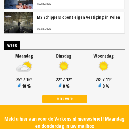
06-08-2026
MS Schippers opent eigen vestiging in Polen
05-08-2026
WEER
Maandag
Dinsdag
Woensdag
25
°
/ 16
°
22
°
/ 12
°
28
°
/ 11
°
10 %
0 %
0 %
MEER WEER
Meld u hier aan voor de Varkens.nl nieuwsbrief! Maandag
en donderdag in uw mailbox