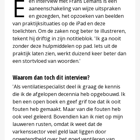
E
en interview met Frans Lemans is een
aaneenschakeling van wijze uitspraken
en gezegden, het opzoeken van beelden
van praktijksituaties op de iPad en deze
toelichten. Om de zaken nog beter te illustreren,
tekent hij driftig in zijn notitieblok. 'Ik ga nooit
zonder deze hulpmiddelen op pad. Iets uit de
praktijk laten zien, werkt duizend keer beter dan
een stortvloed van woorden.'
Waarom dan toch dit interview?
'Als ventilatiespecialist deel ik graag de kennis
die ik de afgelopen decennia heb opgebouwd. Ik
ben een open boek en geef grif toe dat ik ooit
fouten heb gemaakt. Maar van die fouten heb
ook veel geleerd. Bovendien kan ik niet op mijn
lauweren rusten, omdat ik weet dat de
varkenssector veel geld laat liggen door
onwetendheid over het goed ventileren van