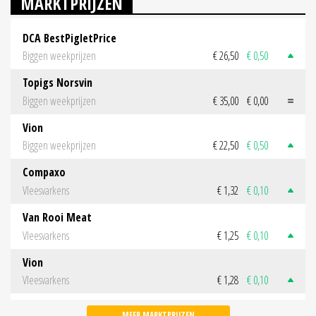
MARKTPRIJZEN
DCA BestPigletPrice
Biggen weekprijzen
€ 26,50
€ 0,50
Topigs Norsvin
Biggen weekprijzen
€ 35,00
€ 0,00
Vion
Biggen weekprijzen
€ 22,50
€ 0,50
Compaxo
Vleesvarkens
€ 1,32
€ 0,10
Van Rooi Meat
Vleesvarkens
€ 1,25
€ 0,10
Vion
Vleesvarkens
€ 1,28
€ 0,10
MEER MARKTPRIJZEN