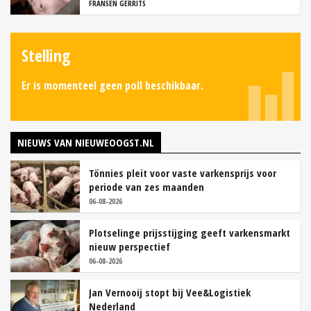
FRANSEN GERRITS
Stelling
Er is momenteel geen poll beschikbaar.
NIEUWS VAN NIEUWEOOGST.NL
Tönnies pleit voor vaste varkensprijs voor
periode van zes maanden
06-08-2026
Plotselinge prijsstijging geeft varkensmarkt
nieuw perspectief
06-08-2026
Jan Vernooij stopt bij Vee&Logistiek
Nederland