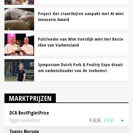
Project dat staartbijten aanpakt met AI wint
Innovatie Award
Pulsfeeder van Wim Voetdijk wint Het Beste
Idee van Varkensland
Symposium Dutch Pork & Poultry Expo draait
om varkenshouder van de toekomst
MARKTPRIJZEN
DCA BestPigletPrice
Biggen weekprijzen
€ 26,50
€ 0,50
Topigs Norsvin