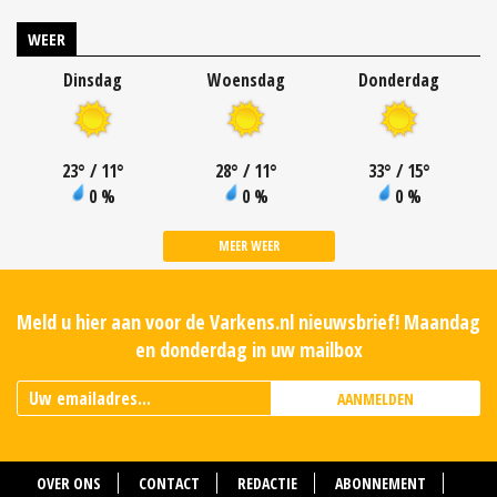
WEER
Dinsdag
Woensdag
Donderdag
23
°
/ 11
°
28
°
/ 11
°
33
°
/ 15
°
0 %
0 %
0 %
MEER WEER
Meld u hier aan voor de Varkens.nl nieuwsbrief! Maandag
en donderdag in uw mailbox
AANMELDEN
OVER ONS
CONTACT
REDACTIE
ABONNEMENT