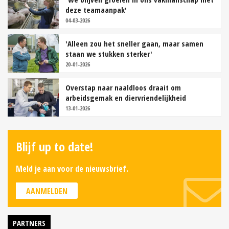
deze teamaanpak'
04-03-2026
'Alleen zou het sneller gaan, maar samen
staan we stukken sterker'
20-01-2026
Overstap naar naaldloos draait om
arbeidsgemak en diervriendelijkheid
13-01-2026
Blijf up to date!
Meld je aan voor de nieuwsbrief.
AANMELDEN
PARTNERS